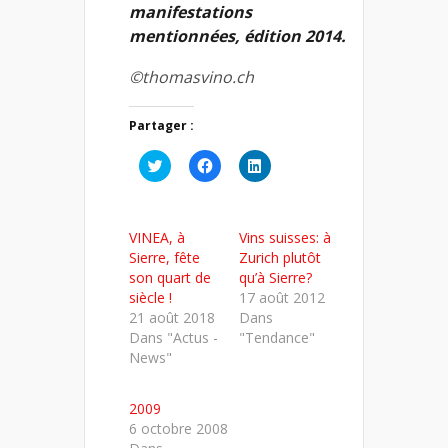
manifestations
mentionnées, édition 2014.
©thomasvino.ch
Partager :
Cliquez
Cliquez
Cliquez
pour
pour
pour
partager
partager
partager
sur
sur
sur
Twitter(ouvre
Facebook(ouvre
LinkedIn(ouvre
dans
dans
dans
VINEA, à
Vins suisses: à
une
une
une
nouvelle
nouvelle
nouvelle
Sierre, fête
Zurich plutôt
fenêtre)
fenêtre)
fenêtre)
son quart de
qu’à Sierre?
siècle !
17 août 2012
21 août 2018
Dans
Dans "Actus -
"Tendance"
News"
2009
6 octobre 2008