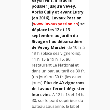
Rayon vins, il faudra
pousser jusqu’à Vevey.
Après Cully et avant Lutry
(en 2016), Lavaux Passion
(
www.lavauxpassion.ch
) se
déplace les 12 et 13
septembre au Jardin du
Rivage et au débarcadère
de Vevey-Marché
, de 10 h. à
19 h. (place des vignerons),
11 h. 15 à 19 h. 15, au
restaurant Le National et
dans un bar, au tarif de 30 fr.
(un jour) ou 50 fr. (les deux
jours).
Plus de 40 vignerons
de Lavaux feront déguster
leurs vins.
A 12 h. 15 et 14 h.
30, sur le pont supérieur du
bateau Lausanne, le label