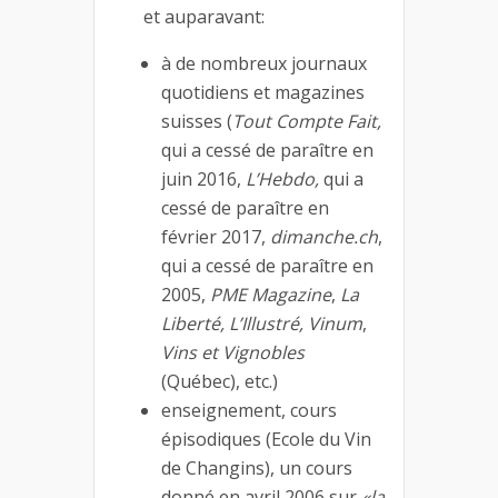
et auparavant:
à de nombreux journaux
quotidiens et magazines
suisses (
Tout Compte Fait,
qui a cessé de paraître en
juin 2016,
L’Hebdo,
qui a
cessé de paraître en
février 2017,
dimanche.ch
,
qui a cessé de paraître en
2005,
PME Magazine
,
La
Liberté, L’Illustré,
Vinum
,
Vins et Vignobles
(Québec), etc.)
enseignement, cours
épisodiques (Ecole du Vin
de Changins), un cours
donné en avril 2006 sur
«la