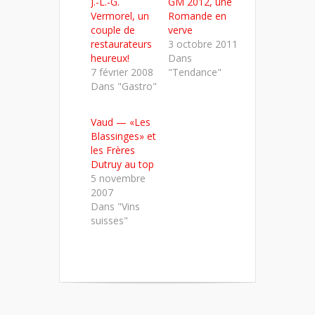
J.-L.-G.
GM 2012, une
une
une
une
nouvelle
nouvelle
nouvelle
Vermorel, un
Romande en
fenêtre)
fenêtre)
fenêtre)
couple de
verve
restaurateurs
3 octobre 2011
heureux!
Dans
7 février 2008
"Tendance"
Dans "Gastro"
Vaud — «Les
Blassinges» et
les Frères
Dutruy au top
5 novembre
2007
Dans "Vins
suisses"