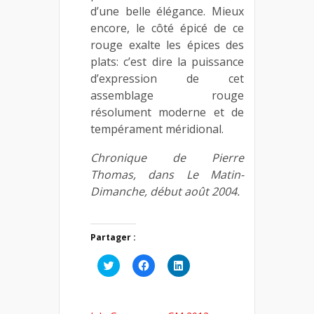
d’une belle élégance. Mieux
encore, le côté épicé de ce
rouge exalte les épices des
plats: c’est dire la puissance
d’expression de cet
assemblage rouge
résolument moderne et de
tempérament méridional.
Chronique de Pierre
Thomas, dans Le Matin-
Dimanche, début août 2004.
Partager :
Cliquez
Cliquez
Cliquez
pour
pour
pour
partager
partager
partager
sur
sur
sur
Twitter(ouvre
Facebook(ouvre
LinkedIn(ouvre
dans
dans
dans