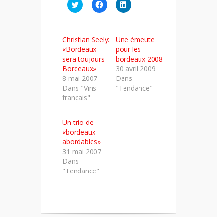
Cliquez
Cliquez
Cliquez
pour
pour
pour
partager
partager
partager
sur
sur
sur
Twitter(ouvre
Facebook(ouvre
LinkedIn(ouvre
dans
dans
dans
Christian Seely:
Une émeute
une
une
une
nouvelle
nouvelle
nouvelle
«Bordeaux
pour les
fenêtre)
fenêtre)
fenêtre)
sera toujours
bordeaux 2008
Bordeaux»
30 avril 2009
8 mai 2007
Dans
Dans "Vins
"Tendance"
français"
Un trio de
«bordeaux
abordables»
31 mai 2007
Dans
"Tendance"