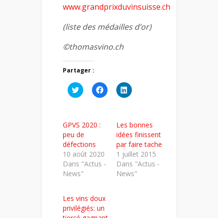
www.grandprixduvinsuisse.ch
(liste des médailles d’or)
©thomasvino.ch
Partager :
Cliquez
Cliquez
Cliquez
pour
pour
pour
partager
partager
partager
sur
sur
sur
Twitter(ouvre
Facebook(ouvre
LinkedIn(ouvre
dans
dans
dans
GPVS 2020 :
Les bonnes
une
une
une
nouvelle
nouvelle
nouvelle
peu de
idées finissent
fenêtre)
fenêtre)
fenêtre)
défections
par faire tache
10 août 2020
1 juillet 2015
Dans "Actus -
Dans "Actus -
News"
News"
Les vins doux
privilégiés: un
tiercé gagnant