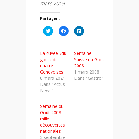
mars 2019.
Partager :
Cliquez
Cliquez
Cliquez
pour
pour
pour
partager
partager
partager
sur
sur
sur
Twitter(ouvre
Facebook(ouvre
LinkedIn(ouvre
dans
dans
dans
La cuvée «du
Semaine
une
une
une
nouvelle
nouvelle
nouvelle
goût» de
Suisse du Goût
fenêtre)
fenêtre)
fenêtre)
quatre
2008
Genevoises
1 mars 2008
8 mars 2021
Dans "Gastro"
Dans "Actus -
News"
Semaine du
Goût 2008:
mille
découvertes
nationales
3 septembre