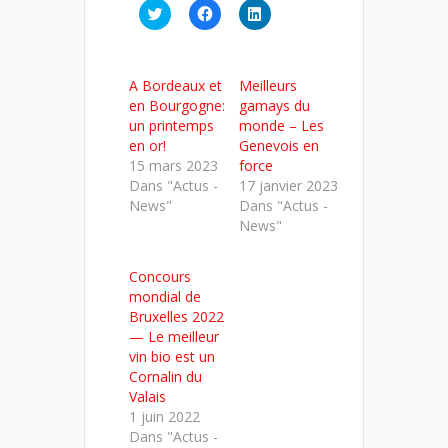
Cliquez
Cliquez
Cliquez
pour
pour
pour
partager
partager
partager
sur
sur
sur
Twitter(ouvre
Facebook(ouvre
LinkedIn(ouvre
dans
dans
dans
A Bordeaux et
Meilleurs
une
une
une
nouvelle
nouvelle
nouvelle
en Bourgogne:
gamays du
fenêtre)
fenêtre)
fenêtre)
un printemps
monde – Les
en or!
Genevois en
15 mars 2023
force
Dans "Actus -
17 janvier 2023
News"
Dans "Actus -
News"
Concours
mondial de
Bruxelles 2022
— Le meilleur
vin bio est un
Cornalin du
Valais
1 juin 2022
Dans "Actus -