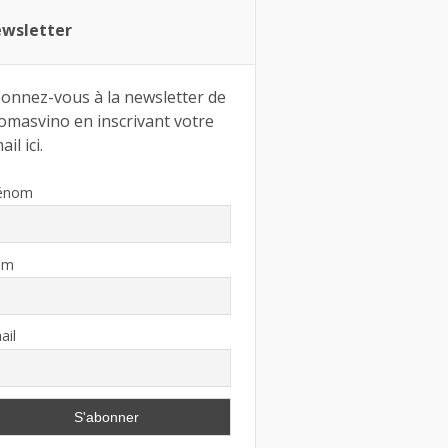
wsletter
onnez-vous à la newsletter de
omasvino en inscrivant votre
il ici.
énom
om
ail