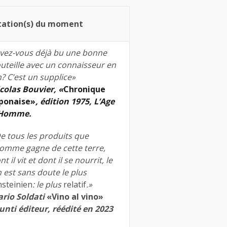
tation(s) du moment
vez-vous déjà bu une bonne
uteille avec un connaisseur en
n? C’est un supplice»
colas Bouvier, «
Chronique
ponaise»
, édition 1975, L’Age
’Homme.
e tous les produits que
homme gagne de cette terre,
nt il vit et dont il se nourrit, le
n est sans doute le plus
nsteinien
: le plus
relatif
.»
rio Soldati
«Vino al vino»
unti éditeur, réédité en 2023