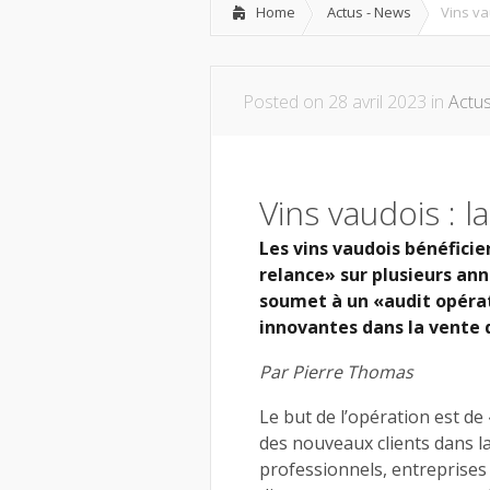
Home
Actus - News
Vins va
Posted on 28 avril 2023 in
Actu
Vins vaudois : l
Les vins vaudois bénéficie
relance» sur plusieurs anné
soumet à un «audit opérat
innovantes dans la vente 
Par Pierre Thomas
Le but de l’opération est de
des nouveaux clients dans la
professionnels, entreprises 