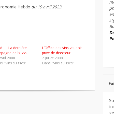
mo
stronomie Hebdo
du 19 avril 2023.
ph
en
st
Bo
De
Po
d — La dernière
L’Office des vins vaudois
pagne de l’OVV?
privé de directeur
avril 2008
2 juillet 2008
s "Vins suisses"
Dans "Vins suisses"
Fa
So
in
ge