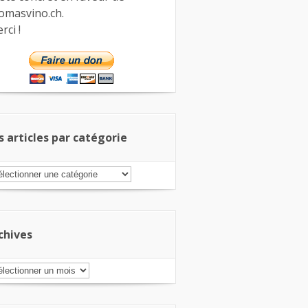
omasvino.ch.
rci !
s articles par catégorie
s
ticles
r
tégorie
chives
chives