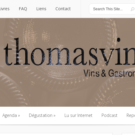
Livres
FAQ
Liens
Contact
Livres
FAQ
Liens
Contact
Agenda
Dégustation
Lu sur Internet
Podcast
Rep
Agenda
Dégustation
Lu sur Internet
Podcast
Rep