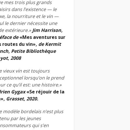
e mes trois plus grands
aisirs dans l’existence — le
xe, la nourriture et le vin —
ul le dernier nécessite une
de extérieure.»
Jim Harrison,
éface de
«Mes aventures sur
s routes du vin»
, de Kermit
nch, Petite Bibliothèque
yot, 2008
e vieux vin est toujours
ceptionnel lorsqu’on le prend
ur ce qu’il est: une histoire.»
rien Gygax
«Se réjouir de la
n»
, Grasset, 2020.
e modèle bordelais n’est plus
tenu par les jeunes
nsommateurs qui s’en