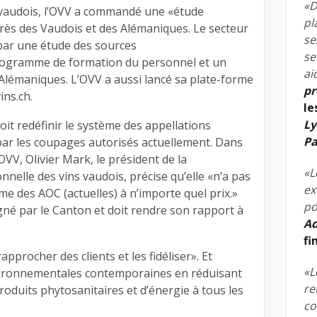
«D
 vaudois, l’OVV a commandé une «étude
pl
s des Vaudois et des Alémaniques. Le secteur
se
par une étude des sources
se
rogramme de formation du personnel et un
ai
 Alémaniques. L’OVV a aussi lancé sa plate-forme
pr
ins.ch.
le
Ly
oit redéfinir le système des appellations
Pa
 par les coupages autorisés actuellement. Dans
OVV, Olivier Mark, le président de la
«L
elle des vins vaudois, précise qu’elle «n’a pas
ex
e des AOC (actuelles) à n’importe quel prix.»
po
gné par le Canton et doit rendre son rapport à
Ad
fi
rapprocher des clients et les fidéliser». Et
«L
vironnementales contemporaines en réduisant
re
roduits phytosanitaires et d’énergie à tous les
co