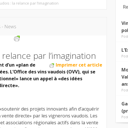
udois : la relance par l’imagination
Re
Vi
s - News
po
Pos
L’
a relance par l’imagination
Pos
nt d’un «plan de
Imprimer cet article
Mo
es. L’Office des vins vaudois (OVV), qui se
Va
ionnel» lance un appel à «des idées
an
directe».
Pos
Ga
 «soutenir des projets innovants afin d’acquérir
(p
 vente directe» par les vignerons vaudois. Les
Pos
et associations régionales actifs dans la vente