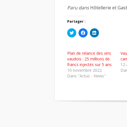
Paru dans
Hôtellerie et Ga
Partager :
Cliquez
Cliquez
Cliquez
pour
pour
pour
partager
partager
partager
sur
sur
sur
Twitter(ouvre
Facebook(ouvre
LinkedIn(ouvre
dans
dans
dans
Plan de relance des vins
Vau
une
une
une
nouvelle
nouvelle
nouvelle
vaudois : 25 millions de
cam
fenêtre)
fenêtre)
fenêtre)
francs injectés sur 5 ans
12 
10 novembre 2022
Dan
Dans "Actus - News"