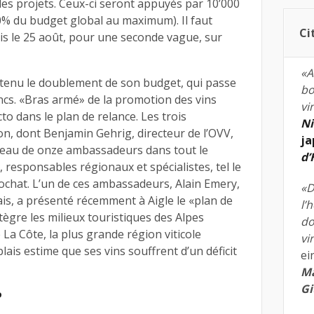
es projets. Ceux-ci seront appuyés par 10’000
% du budget global au maximum). Il faut
Ci
puis le 25 août, pour une seconde vague, sur
«A
btenu le doublement de son budget, qui passe
bo
rancs. «Bras armé» de la promotion des vins
vi
cto dans le plan de relance. Les trois
Ni
n, dont Benjamin Gehrig, directeur de l’OVV,
ja
eau de onze ambassadeurs dans tout le
d
 responsables régionaux et spécialistes, tel le
Rochat. L’un de ces ambassadeurs, Alain Emery,
«D
ais, a présenté récemment à Aigle le «plan de
l’
tègre les milieux touristiques des Alpes
do
La Côte, la plus grande région viticole
vi
lais estime que ses vins souffrent d’un déficit
ei
Ma
Gi
P