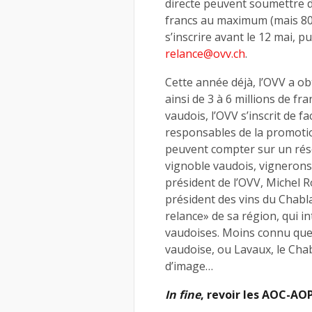
directe peuvent soumettre d
francs au maximum (mais 80
s’inscrire avant le 12 mai, 
relance@ovv.ch
.
Cette année déjà, l’OVV a o
ainsi de 3 à 6 millions de f
vaudois, l’OVV s’inscrit de fa
responsables de la promotio
peuvent compter sur un rés
vignoble vaudois, vignerons,
président de l’OVV, Michel 
président des vins du Chabl
relance» de sa région, qui in
vaudoises. Moins connu que 
vaudoise, ou Lavaux, le Chab
d’image…
In fine
, revoir les AOC-AO