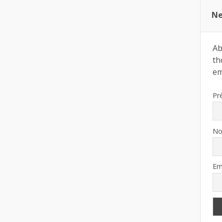
Ne
Ab
th
ema
Pr
N
Em