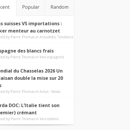
cent
Popular
Random
ns suisses VS importations :
ker menteur au carnotzet
ted by
Pierre Thomas
in
Actualités
,
Tendance
Espagne des blancs frais
ted by
Pierre Thomas
in
Vins espagnols
ndial du Chasselas 2026 Un
laisan double la mise sur 20
s
ted by
Pierre Thomas
in
Actus - News
rda DOC: L’Italie tient son
remier) crémant
ted by
Pierre Thomas
in
Vins italiens