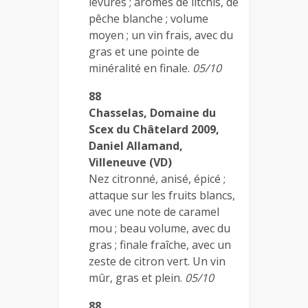
levures ; arômes de litchis, de
pêche blanche ; volume
moyen ; un vin frais, avec du
gras et une pointe de
minéralité en finale.
05/10
88
Chasselas, Domaine du
Scex du Châtelard 2009,
Daniel Allamand,
Villeneuve (VD)
Nez citronné, anisé, épicé ;
attaque sur les fruits blancs,
avec une note de caramel
mou ; beau volume, avec du
gras ; finale fraîche, avec un
zeste de citron vert. Un vin
mûr, gras et plein.
05/10
88