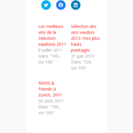
Cliquez
Cliquez
Cliquez
pour
pour
pour
partager
partager
partager
sur
sur
sur
Twitter(ouvre
Facebook(ouvre
LinkedIn(ouvre
dans
dans
dans
Les meilleurs
Sélection des
une
une
une
nouvelle
nouvelle
nouvelle
vins de la
vins vaudois
fenêtre)
fenêtre)
fenêtre)
Sélection
2013: mes plus
vaudoise 2011
hauts
8 juillet 2011
pointages
Dans "100...
21 juin 2013
sur 100"
Dans "100...
sur 100"
MDVS &
Friends à
Zurich, 2011
30 août 2011
Dans "100...
sur 100"