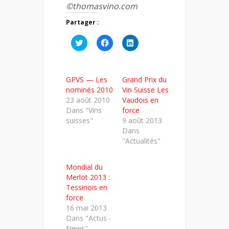
©thomasvino.com
Partager :
Cliquez
Cliquez
Cliquez
pour
pour
pour
partager
partager
partager
sur
sur
sur
Twitter(ouvre
Facebook(ouvre
LinkedIn(ouvre
dans
dans
dans
GPVS — Les
Grand Prix du
une
une
une
nouvelle
nouvelle
nouvelle
nominés 2010
Vin Suisse Les
fenêtre)
fenêtre)
fenêtre)
23 août 2010
Vaudois en
Dans "Vins
force
suisses"
9 août 2013
Dans
"Actualités"
Mondial du
Merlot 2013 :
Tessinois en
force
16 mai 2013
Dans "Actus -
News"