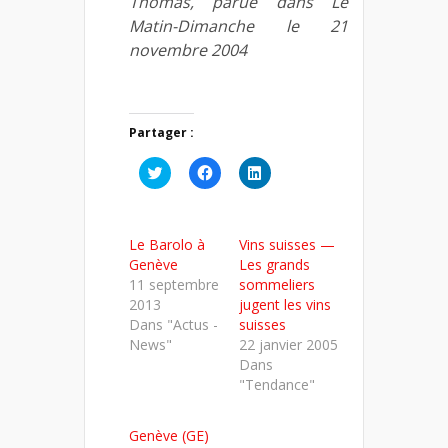
Thomas, parue dans Le
Matin-Dimanche le 21
novembre 2004
Partager :
Cliquez
Cliquez
Cliquez
pour
pour
pour
partager
partager
partager
sur
sur
sur
Twitter(ouvre
Facebook(ouvre
LinkedIn(ouvre
dans
dans
dans
Le Barolo à
Vins suisses —
une
une
une
nouvelle
nouvelle
nouvelle
Genève
Les grands
fenêtre)
fenêtre)
fenêtre)
11 septembre
sommeliers
2013
jugent les vins
Dans "Actus -
suisses
News"
22 janvier 2005
Dans
"Tendance"
Genève (GE)