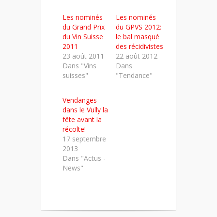
Twitter(ouvre
Facebook(ouvre
LinkedIn(ouvre
dans
dans
dans
Les nominés
Les nominés
une
une
une
nouvelle
nouvelle
nouvelle
du Grand Prix
du GPVS 2012:
fenêtre)
fenêtre)
fenêtre)
du Vin Suisse
le bal masqué
2011
des récidivistes
23 août 2011
22 août 2012
Dans "Vins
Dans
suisses"
"Tendance"
Vendanges
dans le Vully la
fête avant la
récolte!
17 septembre
2013
Dans "Actus -
News"