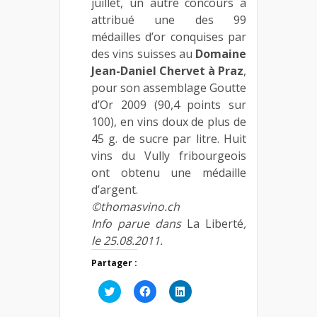
juillet, un autre concours a
attribué une des 99
médailles d’or conquises par
des vins suisses au
Domaine
Jean-Daniel Chervet à Praz
,
pour son assemblage Goutte
d’Or 2009 (90,4 points sur
100), en vins doux de plus de
45 g. de sucre par litre. Huit
vins du Vully fribourgeois
ont obtenu une médaille
d’argent.
©thomasvino.ch
Info parue dans
La Liberté
,
le 25.08.2011.
Partager :
Cliquez
Cliquez
Cliquez
pour
pour
pour
partager
partager
partager
sur
sur
sur