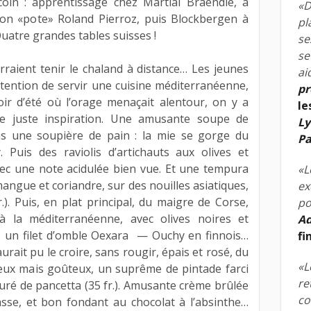
oin : apprentissage chez Martial Braendle, à
«D
son «pote» Roland Pierroz, puis Blockbergen à
pl
Quatre grandes tables suisses !
se
se
raient tenir le chaland à distance… Les jeunes
ai
ntention de servir une cuisine méditerranéenne,
pr
oir d’été où l’orage menaçait alentour, on y a
le
ne juste inspiration. Une amusante soupe de
Ly
ans une soupière de pain : la mie se gorge du
Pa
 Puis des raviolis d’artichauts aux olives et
vec une note acidulée bien vue. Et une tempura
«L
gue et coriandre, sur des nouilles asiatiques,
ex
.). Puis, en plat principal, du maigre de Corse,
po
à la méditerranéenne, avec olives noires et
Ad
), un filet d’omble Oexara — Ouchy en finnois…
fi
rait pu le croire, sans rougir, épais et rosé, du
«L
ieux mais goûteux, un suprême de pintade farci
re
ré de pancetta (35 fr.). Amusante crème brûlée
co
asse, et bon fondant au chocolat à l’absinthe…