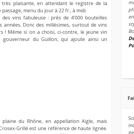
mo
e très plaisante, en attendant le registre de la
ph
 passage, menu du jour à 22 fr., à midi.
en
 des vins fabuleuse : près de 4'000 bouteilles
st
s années. Donc des millésimes, surtout de vins
Bo
rs ! Même si on a choisi, ci-contre, le jeune vin
De
x, gouverneur du Guillon, qui ajoute ainsi un
Po
Fa
So
 plaine du Rhône, en appellation Aigle, mais
in
Crosex-Grillé est une référence de haute lignée.
ge