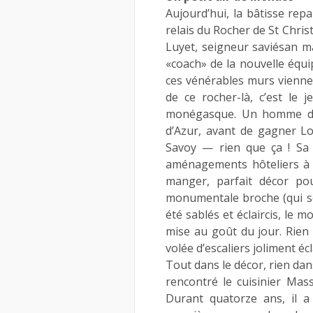
Aujourd’hui, la bâtisse repa
relais du Rocher de St Chris
Luyet, seigneur saviésan ma
«coach» de la nouvelle équi
ces vénérables murs vienne
de ce rocher-là, c’est le j
monégasque. Un homme de 2
d’Azur, avant de gagner Lo
Savoy — rien que ça ! Sa s
aménagements hôteliers à 
manger, parfait décor p
monumentale broche (qui se
été sablés et éclaircis, le mo
mise au goût du jour. Rien
volée d’escaliers joliment écl
Tout dans le décor, rien dan
rencontré le cuisinier Mas
Durant quatorze ans, il a 