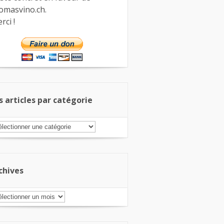
omasvino.ch.
rci !
s articles par catégorie
s
ticles
r
tégorie
chives
chives