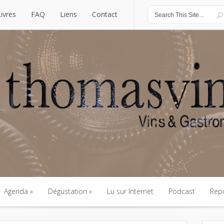
Livres
FAQ
Liens
Contact
Livres
FAQ
Liens
Contact
Agenda
Dégustation
Lu sur Internet
Podcast
Rep
Agenda
Dégustation
Lu sur Internet
Podcast
Rep