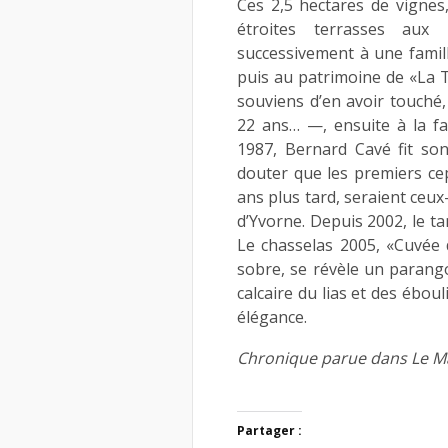
Ces 2,5 hectares de vignes
étroites terrasses aux
successivement à une famill
puis au patrimoine de «La 
souviens d’en avoir touché,
22 ans… —, ensuite à la fam
1987, Bernard Cavé fit so
douter que les premiers cep
ans plus tard, seraient ceux
d’Yvorne. Depuis 2002, le tan
Le chasselas 2005, «Cuvée d
sobre, se révèle un parango
calcaire du lias et des ébou
élégance.
Chronique parue dans Le Ma
Partager :