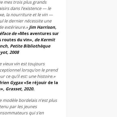
e mes trois plus grands
aisirs dans l’existence — le
xe, la nourriture et le vin —
ul le dernier nécessite une
de extérieure.»
Jim Harrison,
éface de
«Mes aventures sur
s routes du vin»
, de Kermit
nch, Petite Bibliothèque
yot, 2008
e vieux vin est toujours
ceptionnel lorsqu’on le prend
ur ce qu’il est: une histoire.»
rien Gygax
«Se réjouir de la
n»
, Grasset, 2020.
e modèle bordelais n’est plus
tenu par les jeunes
nsommateurs qui s’en