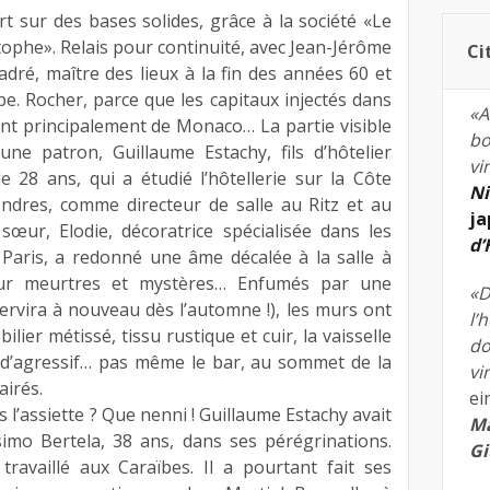
rt sur des bases solides, grâce à la société «Le
tophe». Relais pour continuité, avec Jean-Jérôme
Ci
dré, maître des lieux à la fin des années 60 et
pe. Rocher, parce que les capitaux injectés dans
«A
nt principalement de Monaco… La partie visible
bo
eune patron, Guillaume Estachy, fils d’hôtelier
vi
8 ans, qui a étudié l’hôtellerie sur la Côte
Ni
ndres, comme directeur de salle au Ritz et au
ja
œur, Elodie, décoratrice spécialisée dans les
d
Paris, a redonné une âme décalée à la salle à
our meurtres et mystères… Enfumés par une
«D
rvira à nouveau dès l’automne !), les murs ont
l’
bilier métissé, tissu rustique et cuir, la vaisselle
do
 d’agressif… pas même le bar, au sommet de la
vi
airés.
ei
s l’assiette ? Que nenni ! Guillaume Estachy avait
Ma
simo Bertela, 38 ans, dans ses pérégrinations.
Gi
travaillé aux Caraïbes. Il a pourtant fait ses