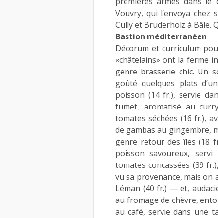
premières armes dans le c
Vouvry, qui l’envoya chez 
Cully et Bruderholz à Bâle. 
Bastion méditerranéen
Décorum et curriculum pour
«châtelains» ont la ferme i
genre brasserie chic. Un s
goûté quelques plats d’u
poisson (14 fr.), servie d
fumet, aromatisé au curry.
tomates séchées (16 fr.), a
de gambas au gingembre, man
genre retour des îles (18 fr
poisson savoureux, servi 
tomates concassées (39 fr.
vu sa provenance, mais on au
Léman (40 fr.) — et, audac
au fromage de chèvre, entou
au café, servie dans une t