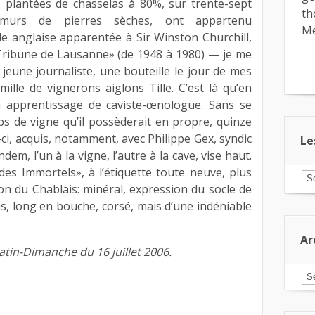
, plantées de chasselas à 80%, sur trente-sept
th
 murs de pierres sèches, ont appartenu
Me
e anglaise apparentée à Sir Winston Churchill,
Tribune de Lausanne» (de 1948 à 1980) — je me
 jeune journaliste, une bouteille le jour de mes
ille de vignerons aiglons Tille. C’est là qu’en
n apprentissage de caviste-œnologue. Sans se
s de vigne qu’il possèderait en propre, quinze
-ci, acquis, notamment, avec Philippe Gex, syndic
Le
dem, l’un à la vigne, l’autre à la cave, vise haut.
es Immortels», à l’étiquette toute neuve, plus
Le
n du Chablais: minéral, expression du socle de
ar
pa
lis, long en bouche, corsé, mais d’une indéniable
ca
Ar
tin-Dimanche du 16 juillet 2006.
Ar