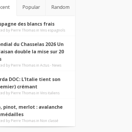
cent
Popular
Random
Espagne des blancs frais
ted by
Pierre Thomas
in
Vins espagnols
ndial du Chasselas 2026 Un
laisan double la mise sur 20
s
ted by
Pierre Thomas
in
Actus - News
rda DOC: L’Italie tient son
remier) crémant
ted by
Pierre Thomas
in
Vins italiens
o, pinot, merlot : avalanche
 médailles
ted by
Pierre Thomas
in
Non classé