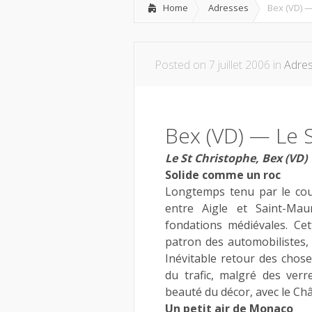
Home
Adresses
Bex (VD) —
Posted on 7 juillet 2006 in
Adre
Bex (VD) — Le 
Le St Christophe, Bex (VD)
Solide comme un roc
Longtemps tenu par le coupl
entre Aigle et Saint-Maur
fondations médiévales. Cet
patron des automobilistes, e
Inévitable retour des chose
du trafic, malgré des verr
beauté du décor, avec le Ch
Un petit air de Monaco