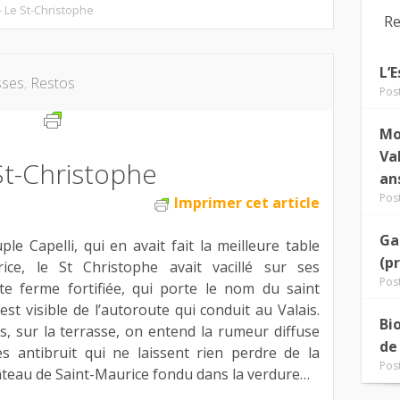
 Le St-Christophe
Re
L’
sses
,
Restos
Pos
Mo
Va
St-Christophe
an
Pos
Imprimer cet article
Ga
e Capelli, qui en avait fait la meilleure table
(p
ice, le St Christophe avait vacillé sur ses
Pos
te ferme fortifiée, qui porte le nom du saint
st visible de l’autoroute qui conduit au Valais.
Bi
s, sur la terrasse, on entend la rumeur diffuse
de
es antibruit qui ne laissent rien perdre de la
Pos
âteau de Saint-Maurice fondu dans la verdure…