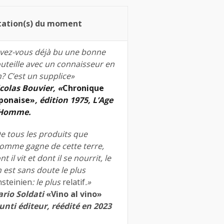
tation(s) du moment
vez-vous déjà bu une bonne
uteille avec un connaisseur en
n? C’est un supplice»
colas Bouvier, «
Chronique
ponaise»
, édition 1975, L’Age
’Homme.
e tous les produits que
homme gagne de cette terre,
nt il vit et dont il se nourrit, le
n est sans doute le plus
nsteinien
: le plus
relatif
.»
rio Soldati
«Vino al vino»
unti éditeur, réédité en 2023