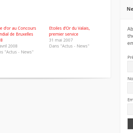
Ne
ie d’or au Concours
Etoiles d’Or du Valais,
Ab
dial de Bruxelles
premier service
th
08
31 mai 2007
ema
avril 2008
Dans "Actus - News"
s "Actus - News"
Pr
N
Em