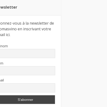
wsletter
onnez-vous à la newsletter de
omasvino en inscrivant votre
il ici.
énom
om
ail