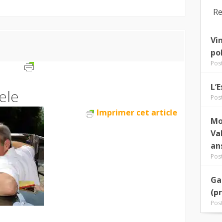
Re
Vi
po
Pos
L’
ele
Pos
Imprimer cet article
Mo
Va
an
Pos
Ga
(p
Pos