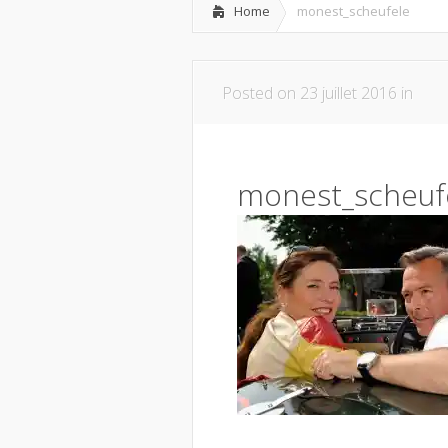
Home
monest_scheufele
Posted on 23 juillet 2016 in
monest_scheuf