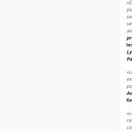
«D
pl
se
se
ai
pr
le
Ly
Pa
«L
ex
po
Ad
fi
«L
re
co