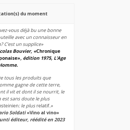
tation(s) du moment
vez-vous déjà bu une bonne
uteille avec un connaisseur en
n? C’est un supplice»
colas Bouvier, «
Chronique
ponaise»
, édition 1975, L’Age
’Homme.
e tous les produits que
homme gagne de cette terre,
nt il vit et dont il se nourrit, le
n est sans doute le plus
nsteinien
: le plus
relatif
.»
rio Soldati
«Vino al vino»
unti éditeur, réédité en 2023