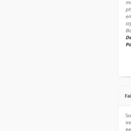
mo
ph
en
st
Bo
De
Po
Fa
So
in
ge