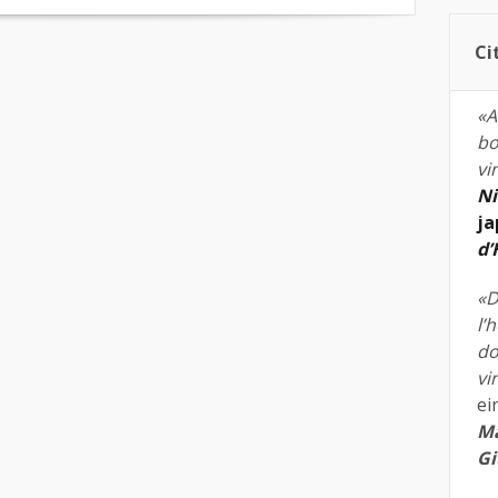
Ci
«A
bo
vi
Ni
ja
d
«D
l’
do
vi
ei
Ma
Gi