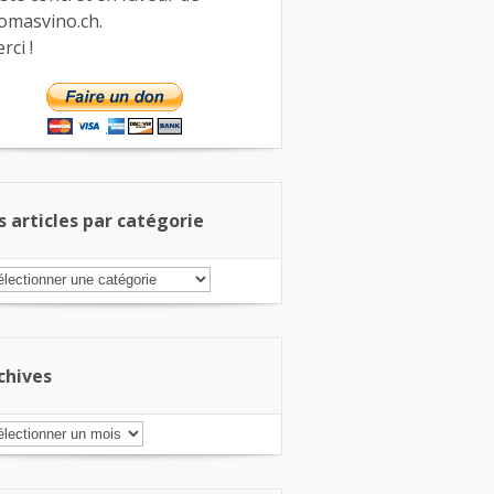
omasvino.ch.
rci !
s articles par catégorie
s
ticles
r
tégorie
chives
chives