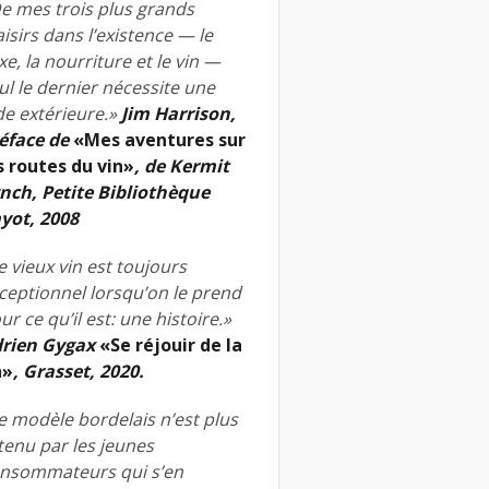
e mes trois plus grands
aisirs dans l’existence — le
xe, la nourriture et le vin —
ul le dernier nécessite une
de extérieure.»
Jim Harrison,
éface de
«Mes aventures sur
s routes du vin»
, de Kermit
nch, Petite Bibliothèque
yot, 2008
e vieux vin est toujours
ceptionnel lorsqu’on le prend
ur ce qu’il est: une histoire.»
rien Gygax
«Se réjouir de la
n»
, Grasset, 2020.
e modèle bordelais n’est plus
tenu par les jeunes
nsommateurs qui s’en