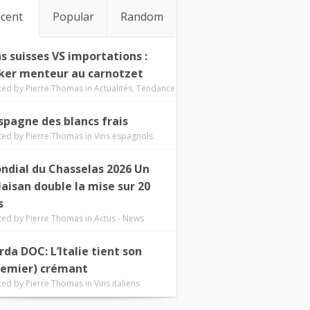
cent
Popular
Random
ns suisses VS importations :
ker menteur au carnotzet
ted by
Pierre Thomas
in
Actualités
,
Tendance
Espagne des blancs frais
ted by
Pierre Thomas
in
Vins espagnols
ndial du Chasselas 2026 Un
laisan double la mise sur 20
s
ted by
Pierre Thomas
in
Actus - News
rda DOC: L’Italie tient son
remier) crémant
ted by
Pierre Thomas
in
Vins italiens