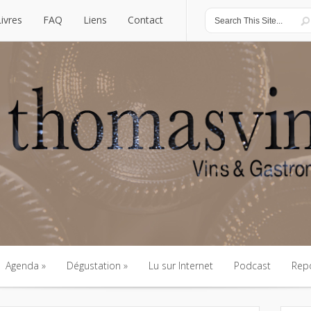
Livres
FAQ
Liens
Contact
Livres
FAQ
Liens
Contact
Agenda
Dégustation
Lu sur Internet
Podcast
Rep
Agenda
Dégustation
Lu sur Internet
Podcast
Rep