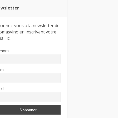
wsletter
onnez-vous à la newsletter de
omasvino en inscrivant votre
il ici.
énom
om
ail