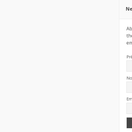
Ne
Ab
th
ema
Pr
N
Em