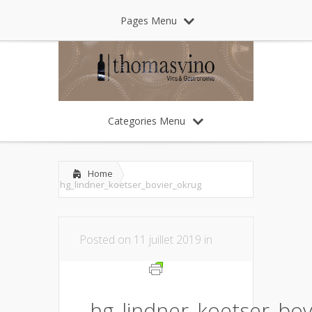
Pages Menu
Categories Menu
Home
hg_lindner_koetser_bovier_okrug
Posted on 11 juillet 2019 in
hg_lindner_koetser_bov