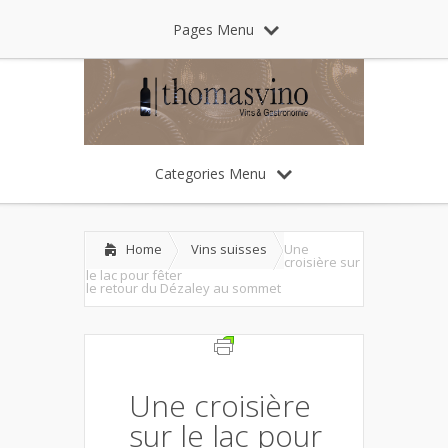
Pages Menu
Categories Menu
Home
Vins suisses
Une
croisière sur
le lac pour fêter
le retour du Dézaley au sommet
Une croisière
sur le lac pour