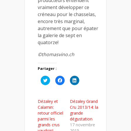
producteurs entendent
vraiment développer ce
créneau pour le chasselas,
encore très marginal,
autrement que pour épater
la galerie de sept en
quatorze!
©thomasvino.ch
Partager :
Cliquez
Cliquez
Cliquez
pour
pour
pour
partager
partager
partager
sur
sur
sur
Twitter(ouvre
Facebook(ouvre
LinkedIn(ouvre
dans
dans
dans
Dézaley et
Dézaley Grand
une
une
une
nouvelle
nouvelle
nouvelle
Calamin:
Cru 2013/14: la
fenêtre)
fenêtre)
fenêtre)
retour officiel
grande
parmi les
dégustation
grands crus
17 novembre
vaudois!
2015