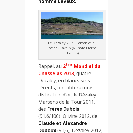
nommé Lavaux.
Le Dézaley vu du Léman et du
bateau Lavaux (©Photo Pierre
Thomas).
ème
Rappel, au
2
Mondial du
Chasselas 2013
, quatre
Dézaley, en blancs secs
récents, ont obtenu une
distinction d’or, le Dézaley
Marsens de la Tour 2011,
des
Frères Dubois
(91,6/100), Olivine 2012, de
Claude et Alexandre
Duboux
(91,6), Dézaley 2012,