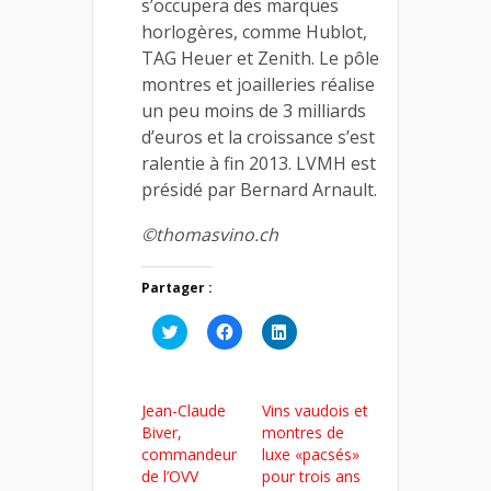
s’occupera des marques
horlogères, comme Hublot,
TAG Heuer et Zenith. Le pôle
montres et joailleries réalise
un peu moins de 3 milliards
d’euros et la croissance s’est
ralentie à fin 2013. LVMH est
présidé par Bernard Arnault.
©thomasvino.ch
Partager :
Cliquez
Cliquez
Cliquez
pour
pour
pour
partager
partager
partager
sur
sur
sur
Twitter(ouvre
Facebook(ouvre
LinkedIn(ouvre
dans
dans
dans
Jean-Claude
Vins vaudois et
une
une
une
nouvelle
nouvelle
nouvelle
Biver,
montres de
fenêtre)
fenêtre)
fenêtre)
commandeur
luxe «pacsés»
de l’OVV
pour trois ans