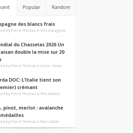
cent
Popular
Random
Espagne des blancs frais
ted by
Pierre Thomas
in
Vins espagnols
ndial du Chasselas 2026 Un
laisan double la mise sur 20
s
ted by
Pierre Thomas
in
Actus - News
rda DOC: L’Italie tient son
remier) crémant
ted by
Pierre Thomas
in
Vins italiens
o, pinot, merlot : avalanche
 médailles
ted by
Pierre Thomas
in
Non classé