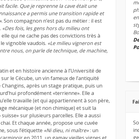
mo
ait facile. Que je reprenne la cave était une
ph
onnaissance a permis une transition rapide et
en
»
. Son compagnon n’est pas du métier : il est
st
.
«Des fois, les gens hors du milieu ont
Bo
e, elle qui ne cache pas des convictions très à
De
le vignoble vaudois.
«Le milieu vigneron est
Po
 entre nous, on parle de technique, de machine,
latin et en histoire ancienne à l’Université de
ur le Cécube, un vin fameux de l’antiquité
e Changins, après un stage pratique, puis un
ourd’hui profondément «terrienne». Elle a
u’elle travaille (et qui appartiennent à son père,
Fa
ge mécanique (et non chimique) et suit la
o suisse» sur plusieurs parcelles. Elle a aussi
So
e chai. Et chaque année, propose une cuvée
in
me, sous l’étiquette
«Ni dieu, ni maître»
: un
ge
 carminoir en 2011, un gamay vieilles vignes et