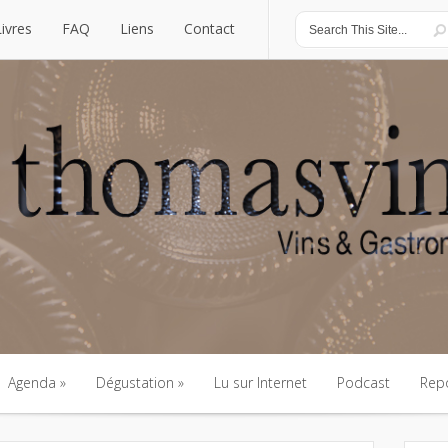
Livres
FAQ
Liens
Contact
Livres
FAQ
Liens
Contact
Agenda
Dégustation
Lu sur Internet
Podcast
Rep
Agenda
Dégustation
Lu sur Internet
Podcast
Rep