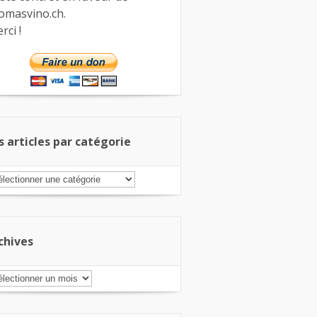
omasvino.ch.
rci !
s articles par catégorie
s
ticles
r
tégorie
chives
chives