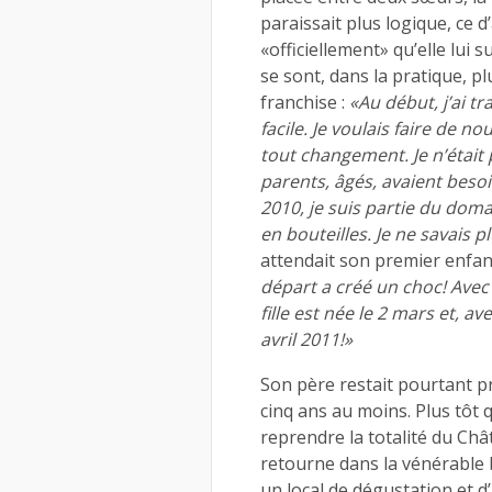
paraissait plus logique, ce 
«officiellement» qu’elle lui 
se sont, dans la pratique, p
franchise :
«Au début, j’ai tr
facile. Je voulais faire de n
tout changement. Je n’était
parents, âgés, avaient besoin
2010, je suis partie du domai
en bouteilles. Je ne savais 
attendait son premier enfant
départ a créé un choc! Avec
fille est née le 2 mars et, a
avril 2011!»
Son père restait pourtant p
cinq ans au moins. Plus tôt 
reprendre la totalité du Châ
retourne dans la vénérable 
un local de dégustation et d