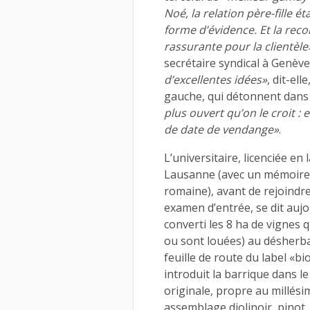
Noé, la relation père-fille ét
forme d’évidence. Et la rec
rassurante pour la clientèle
secrétaire syndical à Genève
d’excellentes idées»
, dit-ell
gauche, qui détonnent dans 
plus ouvert qu’on le croit :
de date de vendange»
.
L’universitaire, licenciée en 
Lausanne (avec un mémoire s
romaine), avant de rejoindr
examen d’entrée, se dit auj
converti les 8 ha de vignes q
ou sont louées) au désherba
feuille de route du label «bi
introduit la barrique dans l
originale, propre au millési
assemblage diolinoir, pinot,