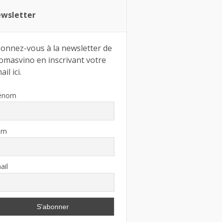
wsletter
onnez-vous à la newsletter de
omasvino en inscrivant votre
il ici.
énom
om
ail