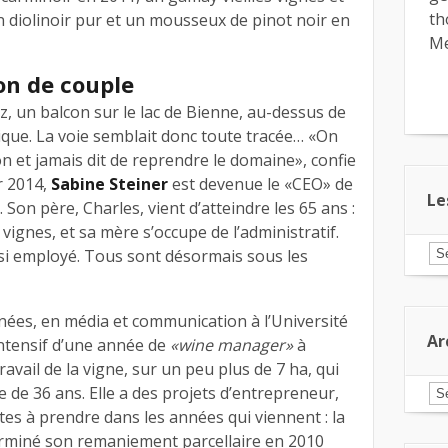
th
n diolinoir pur et un mousseux de pinot noir en
Me
ion de couple
lz, un balcon sur le lac de Bienne, au-dessus de
nique. La voie semblait donc toute tracée… «On
on et jamais dit de reprendre le domaine», confie
r 2014,
Sabine Steiner
est devenue le «CEO» de
Le
. Son père, Charles, vient d’atteindre les 65 ans :
s vignes, et sa mère s’occupe de l’administratif.
Le
i employé. Tous sont désormais sous les
ar
pa
ca
nées, en média et communication à l’Université
Ar
intensif d’une année de
«wine manager»
à
travail de la vigne, sur un peu plus de 7 ha, qui
e de 36 ans. Elle a des projets d’entrepreneur,
Ar
es à prendre dans les années qui viennent : la
erminé son remaniement parcellaire en 2010