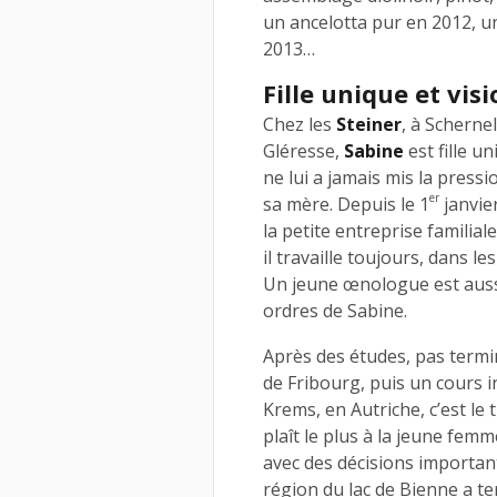
un ancelotta pur en 2012, u
2013…
Fille unique et vis
Chez les
Steiner
, à Scherne
Gléresse,
Sabine
est fille u
ne lui a jamais mis la pressi
er
sa mère. Depuis le 1
janvie
la petite entreprise familiale
il travaille toujours, dans le
Un jeune œnologue est auss
ordres de Sabine.
Après des études, pas termi
de Fribourg, puis un cours 
Krems, en Autriche, c’est le 
plaît le plus à la jeune femm
avec des décisions important
région du lac de Bienne a t