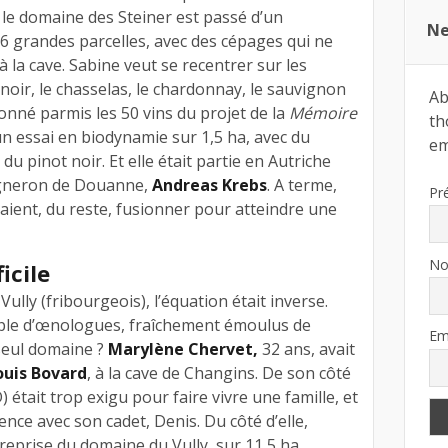
 le domaine des Steiner est passé d’un
Ne
6 grandes parcelles, avec des cépages qui ne
la cave. Sabine veut se recentrer sur les
 noir, le chasselas, le chardonnay, le sauvignon
Ab
tionné parmis les 50 vins du projet de la
Mémoire
th
un essai en biodynamie sur 1,5 ha, avec du
ema
u pinot noir. Et elle était partie en Autriche
igneron de Douanne,
Andreas Krebs
. A terme,
Pr
aient, du reste, fusionner pour atteindre une
N
icile
ully (fribourgeois), l’équation était inverse.
ple d’œnologues, fraîchement émoulus de
Em
 seul domaine ?
Marylène Chervet,
32 ans, avait
ouis Bovard
, à la cave de Changins. De son côté
) était trop exigu pour faire vivre une famille, et
ence avec son cadet, Denis. Du côté d’elle,
reprise du domaine du Vully, sur 11,5 ha,