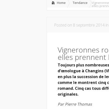
Home
Tendance
Vigneronn
elles prenn
Posted on 8 septembre 2014 i
Vigneronnes r
elles prennent
Toujours plus nombreuses à
d’œnologue à Changins (VD
en plus la succession de le
comme le montrent cinq ca
romand. Cinq cas tous diff
originales.
Par Pierre Thomas