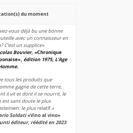
tation(s) du moment
vez-vous déjà bu une bonne
uteille avec un connaisseur en
n? C’est un supplice»
colas Bouvier, «
Chronique
ponaise»
, édition 1975, L’Age
’Homme.
e tous les produits que
homme gagne de cette terre,
nt il vit et dont il se nourrit, le
n est sans doute le plus
nsteinien
: le plus
relatif
.»
rio Soldati
«Vino al vino»
unti éditeur, réédité en 2023