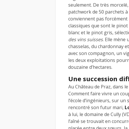
seulement. De très morcelé,
patchwork de 50 parchets à 
conviennent pas forcément à 
classiques que sont le pinot
blanc et le pinot gris, sélec
des vins suisses
. Elle mène 
chasselas, du chardonnay et d
avec son compagnon, un v
les deux exploitations pourr
douzaine d’hectares.
Une succession diff
Au Château de Praz, dans le V
Comment faire vivre un cou
l’école d’ingénieurs, sur un
rencontré son futur mari,
L
à lui, le domaine de Cully (VD
l’aîné se trouvait en concurr
placée entre deux sœurs, la 