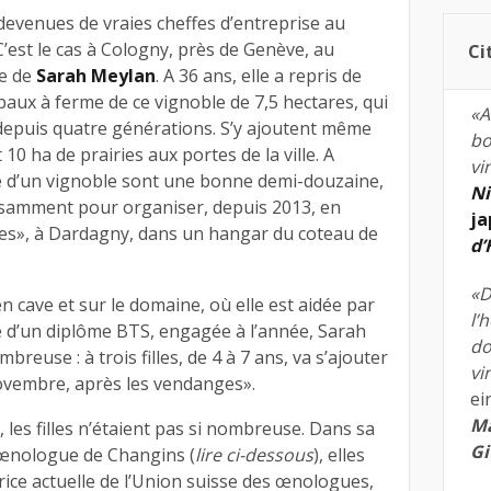
devenues de vraies cheffes d’entreprise au
’est le cas à Cologny, près de Genève, au
Ci
he de
Sarah Meylan
. A 36 ans, elle a repris de
baux à ferme de ce vignoble de 7,5 hectares, qui
«A
 depuis quatre générations. S’y ajoutent même
bo
10 ha de prairies aux portes de la ville. A
vi
e d’un vignoble sont une bonne demi-douzaine,
Ni
isamment pour organiser, depuis 2013, en
ja
nnes», à Dardagny, dans un hangar du coteau de
d
«D
en cave et sur le domaine, où elle est aidée par
l’
re d’un diplôme BTS, engagée à l’année, Sarah
do
reuse : à trois filles, de 4 à 7 ans, va s’ajouter
vi
ovembre, après les vendanges».
ei
Ma
, les filles n’étaient pas si nombreuse. Dans sa
Gi
r œnologue de Changins (
lire ci-dessous
), elles
ctrice actuelle de l’Union suisse des œnologues,