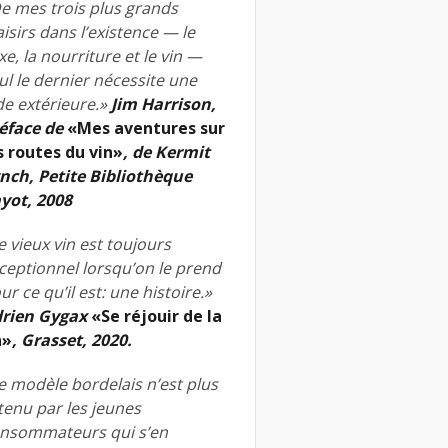
e mes trois plus grands
aisirs dans l’existence — le
xe, la nourriture et le vin —
ul le dernier nécessite une
de extérieure.»
Jim Harrison,
éface de
«Mes aventures sur
s routes du vin»
, de Kermit
nch, Petite Bibliothèque
yot, 2008
e vieux vin est toujours
ceptionnel lorsqu’on le prend
ur ce qu’il est: une histoire.»
rien Gygax
«Se réjouir de la
n»
, Grasset, 2020.
e modèle bordelais n’est plus
tenu par les jeunes
nsommateurs qui s’en