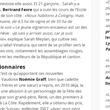
«D
enevoise elle aussi. Et 21 garçons… Sarah y a
pl
s,
Bertrand Favre
qui a suivi les cours de l’Ecole
se
 de son côté :
«Nous habitons à Cologny, mais
se
maine, de 4,5 ha de vigne et de 55 ha de
ai
le soir.»
Le jeune vigneron-encaveur est un des
pr
enève :
«Je vais y arriver aussi, car je suis
le
ie»
, explique Sarah Meylan, qui cultive ses
Ly
 label Vinatura, qui vient de se profiler vers le
Pa
 Ses vins, notamment les assemblages rouges,
mi les meilleurs de la République et canton.
«L
ionnaires
ex
po
 c’est ce qu’apportent ces nouvelles
Ad
a Vaudoise
Noémie Graff
, bien que cadette
fi
 frères et une sœur) a repris, en 2010 déjà, la
, une allusion à un personnage de la Fête des
«L
 par son grand-père, René, un des premiers à
re
 La Côte. Rapidement, elle a obtenu des prix,
co
de Suisse»
, millésime 2007.
«Avec mon père,