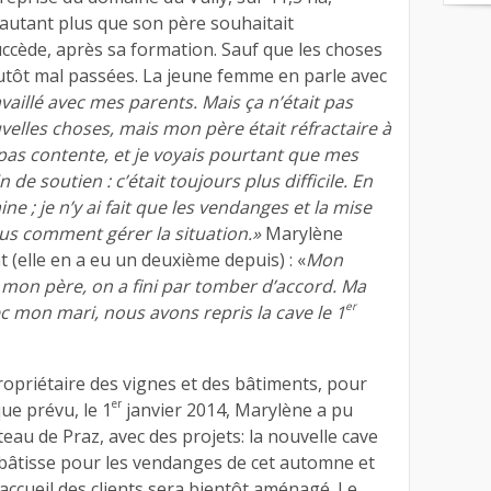
d’autant plus que son père souhaitait
succède, après sa formation. Sauf que les choses
lutôt mal passées. La jeune femme en parle avec
availlé avec mes parents. Mais ça n’était pas
ouvelles choses, mais mon père était réfractaire à
 pas contente, et je voyais pourtant que mes
 de soutien : c’était toujours plus difficile. En
ne ; je n’y ai fait que les vendanges et la mise
plus comment gérer la situation.»
Marylène
 (elle en a eu un deuxième depuis) : «
Mon
 mon père, on a fini par tomber d’accord. Ma
er
vec mon mari, nous avons repris la cave le 1
ropriétaire des vignes et des bâtiments, pour
er
que prévu, le 1
janvier 2014, Marylène a pu
teau de Praz, avec des projets: la nouvelle cave
bâtisse pour les vendanges de cet automne et
’accueil des clients sera bientôt aménagé. Le