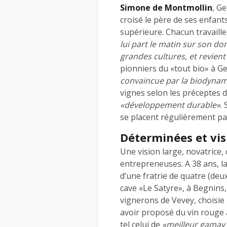
Simone de Montmollin
, G
croisé le père de ses enfant
supérieure. Chacun travaille
lui part le matin sur son do
grandes cultures, et revient 
pionniers du «tout bio» à G
convaincue par la biodynam
vignes selon les préceptes du
«développement durable»
.
se placent régulièrement par
Déterminées et vis
Une vision large, novatrice,
entrepreneuses. A 38 ans, l
d’une fratrie de quatre (deux
cave «Le Satyre», à Begnins
vignerons de Vevey, choisie
avoir proposé du vin rouge à
tel celui de
«meilleur gamay 