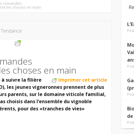
es romandes
Re
ent les choses en main
L’
n
Tendance
Pos
Mo
Va
omandes
an
Pos
 les choses en main
 suivre la filière
Imprimer cet article
Ga
), les jeunes vigneronnes prennent de plus
(p
urs parents, sur le domaine viticole familial,
Pos
s choisis dans l’ensemble du vignoble
érents, pour des «tranches de vies»
Bi
de
Pos