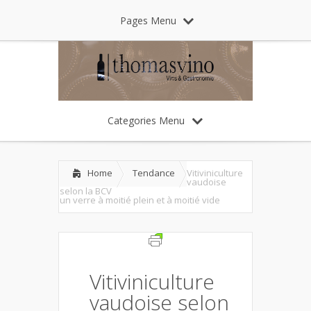
Pages Menu
Categories Menu
Home
Tendance
Vitiviniculture
vaudoise
selon la BCV
un verre à moitié plein et à moitié vide
Vitiviniculture
vaudoise selon