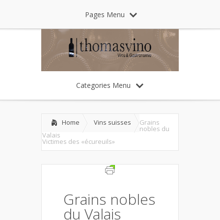
Pages Menu
Categories Menu
Home
Vins suisses
Grains
nobles du
Valais
Victimes des «écureuils»
Grains nobles
du Valais