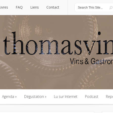
Livres
FAQ
Liens
Contact
Livres
FAQ
Liens
Contact
Agenda
Dégustation
Lu sur Internet
Podcast
Rep
Agenda
Dégustation
Lu sur Internet
Podcast
Rep