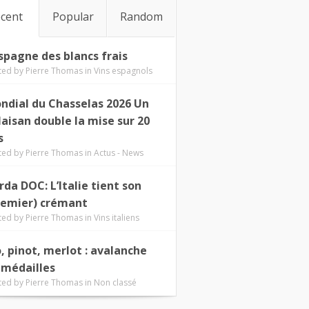
cent
Popular
Random
Espagne des blancs frais
ted by
Pierre Thomas
in
Vins espagnols
ndial du Chasselas 2026 Un
laisan double la mise sur 20
s
ted by
Pierre Thomas
in
Actus - News
rda DOC: L’Italie tient son
remier) crémant
ted by
Pierre Thomas
in
Vins italiens
o, pinot, merlot : avalanche
 médailles
ted by
Pierre Thomas
in
Non classé