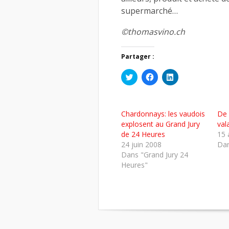
supermarché…
©thomasvino.ch
Partager :
Cliquez
Cliquez
Cliquez
pour
pour
pour
partager
partager
partager
sur
sur
sur
Twitter(ouvre
Facebook(ouvre
LinkedIn(ouvre
dans
dans
dans
Chardonnays: les vaudois
De 
une
une
une
nouvelle
nouvelle
nouvelle
explosent au Grand Jury
val
fenêtre)
fenêtre)
fenêtre)
de 24 Heures
15 
24 juin 2008
Dan
Dans "Grand Jury 24
Heures"