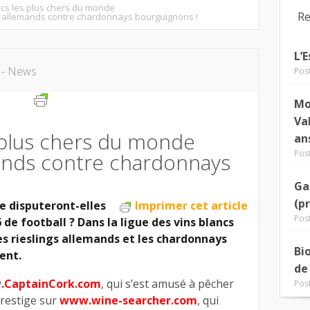
ncs les plus chers du monde
Re
s allemands contre chardonnays bourguignons !
L’
 - News
Pos
Mo
Va
s plus chers du monde
an
Pos
mands contre chardonnays
Ga
(p
e disputeront-elles
Imprimer cet article
Pos
 de football ? Dans la ligue des vins blancs
es rieslings allemands et les chardonnays
Bi
ent.
de
CaptainCork.com
, qui s’est amusé à pêcher
Pos
prestige sur
www.wine-searcher.com
, qui