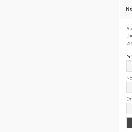
Ne
Ab
th
ema
Pr
N
Em