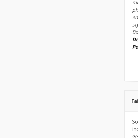
mo
ph
en
st
Bo
De
Po
Fa
So
in
ge