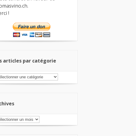
omasvino.ch.
rci !
s articles par catégorie
s
ticles
r
tégorie
chives
chives