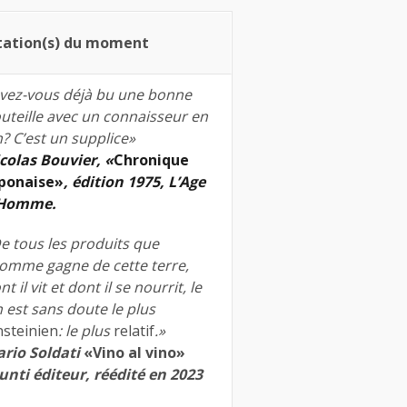
tation(s) du moment
vez-vous déjà bu une bonne
uteille avec un connaisseur en
n? C’est un supplice»
colas Bouvier, «
Chronique
ponaise»
, édition 1975, L’Age
’Homme.
e tous les produits que
homme gagne de cette terre,
nt il vit et dont il se nourrit, le
n est sans doute le plus
nsteinien
: le plus
relatif
.»
rio Soldati
«Vino al vino»
unti éditeur, réédité en 2023