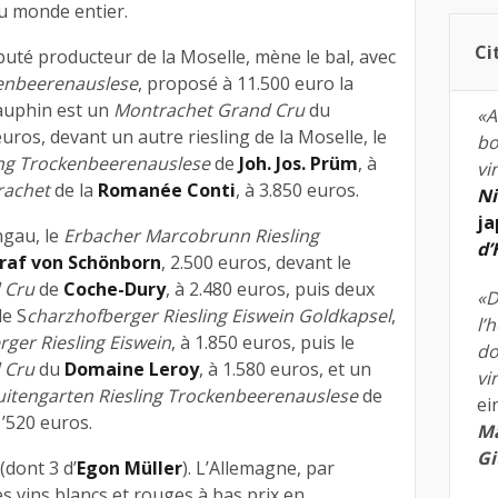
u monde entier.
Ci
éputé producteur de la Moselle, mène le bal, avec
enbeerenauslese
, proposé à 11.500 euro la
dauphin est un
Montrachet Grand Cru
du
«A
 euros, devant un autre riesling de la Moselle, le
bo
ng Trockenbeerenauslese
de
Joh. Jos. Prüm
, à
vi
rachet
de la
Romanée Conti
, à 3.850 euros.
Ni
ja
ngau, le
Erbacher Marcobrunn Riesling
d
raf von Schönborn
, 2.500 euros, devant le
 Cru
de
Coche-Dury
, à 2.480 euros, puis deux
«D
le S
charzhofberger Riesling Eiswein Goldkapsel
,
l’
ger Riesling Eiswein
, à 1.850 euros, puis le
do
 Cru
du
Domaine Leroy
, à 1.580 euros, et un
vi
suitengarten Riesling Trockenbeerenauslese
de
ei
1’520 euros.
Ma
Gi
(dont 3 d’
Egon Müller
). L’Allemagne, par
es vins blancs et rouges à bas prix en