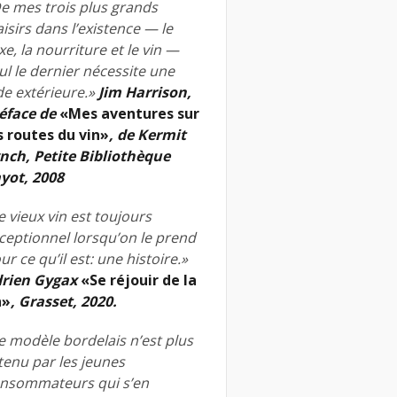
e mes trois plus grands
aisirs dans l’existence — le
xe, la nourriture et le vin —
ul le dernier nécessite une
de extérieure.»
Jim Harrison,
éface de
«Mes aventures sur
s routes du vin»
, de Kermit
nch, Petite Bibliothèque
yot, 2008
e vieux vin est toujours
ceptionnel lorsqu’on le prend
ur ce qu’il est: une histoire.»
rien Gygax
«Se réjouir de la
n»
, Grasset, 2020.
e modèle bordelais n’est plus
tenu par les jeunes
nsommateurs qui s’en