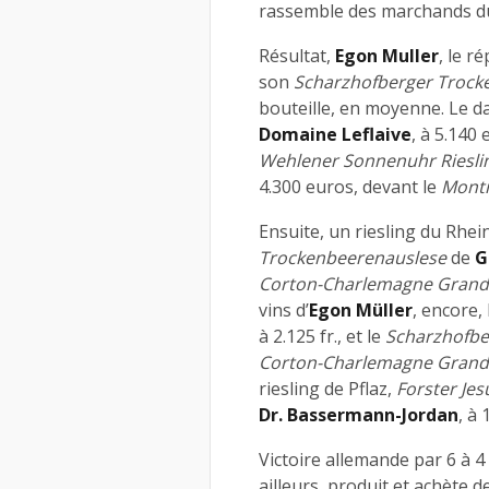
rassemble des marchands d
Résultat,
Egon Muller
, le r
son
Scharzhofberger Trock
bouteille, en moyenne. Le 
Domaine Leflaive
, à 5.140
Wehlener Sonnenuhr Riesli
4.300 euros, devant le
Mont
Ensuite, un riesling du Rhei
Trockenbeerenauslese
de
G
Corton-Charlemagne Grand
vins d’
Egon Müller
, encore, 
à 2.125 fr., et le
Scharzhofber
Corton-Charlemagne Grand
riesling de Pflaz,
Forster Je
Dr. Bassermann-Jordan
, à 
Victoire allemande par 6 à 4 
ailleurs, produit et achète d