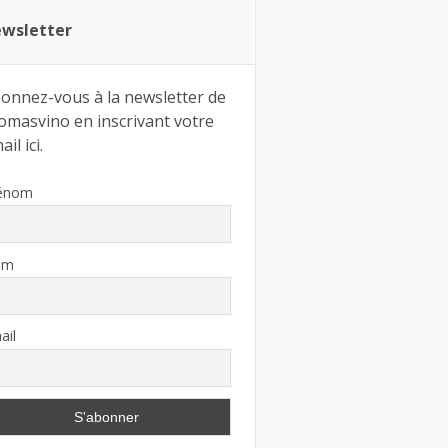
wsletter
onnez-vous à la newsletter de
omasvino en inscrivant votre
il ici.
énom
om
ail