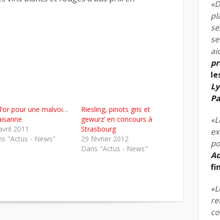
«D
pl
se
se
ai
pr
le
Ly
Pa
l’or pour une malvoisie
Riesling, pinots gris et
aisanne
gewurz’ en concours à
«L
avril 2011
Strasbourg
ex
s "Actus - News"
29 février 2012
po
Dans "Actus - News"
Ad
fi
«L
re
co