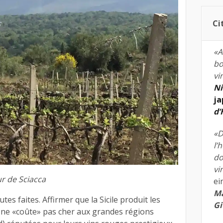
Ci
«A
bo
vi
Ni
ja
d
«D
l’
do
vi
r de Sciacca
ei
Ma
utes faites. Affirmer que la Sicile produit les
Gi
ie ne «coûte» pas cher aux grandes régions