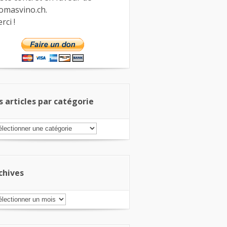
omasvino.ch.
rci !
s articles par catégorie
s
ticles
r
tégorie
chives
chives