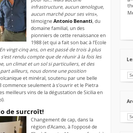
th
infrastructure, aucun œnologue,
Me
aucun marché pour ses vins»
,
témoigne
Antonio Benanti
, du
domaine familial, un des
pionniers de cette renaissance en
1988 (et qui a fait son bac à l’Ecole
En vingt-cinq ans, on est passé de trois à plus
s’est rendu compte que de réunir à la fois les
Le
 un climat et un sol si particuliers, et des
 part ailleurs, nous donne une position
Le
olcanique et minéral, soutenu par une belle
ar
pa
3 commence seulement à s’ouvrir et le Pietra
ca
s meilleurs vins de la dégustation de Sicilia en
s
).
Ar
io de surcroît!
Ar
Changement de cap, dans la
région d’Acamo, à l’opposé de