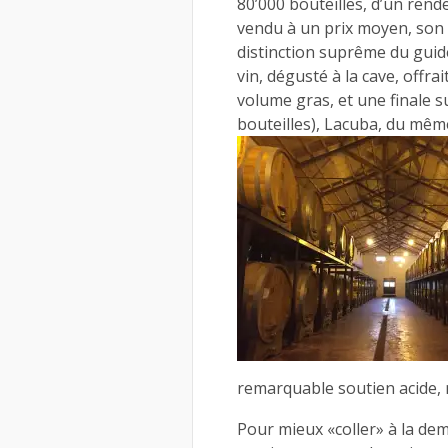
80’000 bouteilles, d’un rend
vendu à un prix moyen, son
distinction suprême du gui
vin, dégusté à la cave, offra
volume gras, et une finale su
bouteilles), Lacuba, du mêm
remarquable soutien acide, m
Pour mieux «coller» à la de