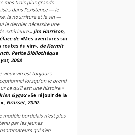
e mes trois plus grands
aisirs dans l’existence — le
xe, la nourriture et le vin —
ul le dernier nécessite une
de extérieure.»
Jim Harrison,
éface de
«Mes aventures sur
s routes du vin»
, de Kermit
nch, Petite Bibliothèque
yot, 2008
e vieux vin est toujours
ceptionnel lorsqu’on le prend
ur ce qu’il est: une histoire.»
rien Gygax
«Se réjouir de la
n»
, Grasset, 2020.
e modèle bordelais n’est plus
tenu par les jeunes
nsommateurs qui s’en