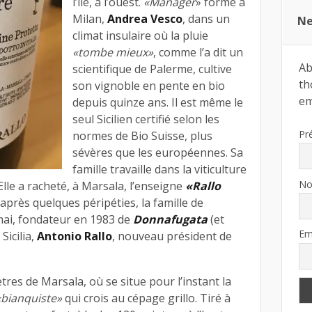
l’île, à l’ouest.
«Manager
» formé à
Milan,
Andrea Vesco
, dans un
Ne
climat insulaire où la pluie
«tombe mieux»
, comme l’a dit un
Ab
scientifique de Palerme, cultive
th
son vignoble en pente en bio
ema
depuis quinze ans. Il est même le
seul Sicilien certifié selon les
Pr
normes de Bio Suisse, plus
sévères que les européennes. Sa
famille travaille dans la viticulture
N
lle a racheté, à Marsala, l’enseigne
«Rallo
 après quelques péripéties, la famille de
mai, fondateur en 1983 de
Donnafugata
(et
Em
Sicilia,
Antonio Rallo
, nouveau président de
tres de Marsala, où se situe pour l’instant la
«bianquiste»
qui crois au cépage grillo. Tiré à