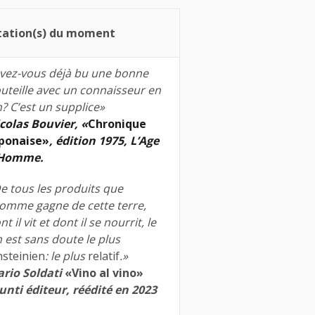
tation(s) du moment
vez-vous déjà bu une bonne
uteille avec un connaisseur en
n? C’est un supplice»
colas Bouvier, «
Chronique
ponaise»
, édition 1975, L’Age
’Homme.
e tous les produits que
homme gagne de cette terre,
nt il vit et dont il se nourrit, le
n est sans doute le plus
nsteinien
: le plus
relatif
.»
rio Soldati
«Vino al vino»
unti éditeur, réédité en 2023