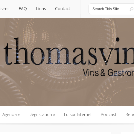
Livres
FAQ
Liens
Contact
Livres
FAQ
Liens
Contact
Agenda
Dégustation
Lu sur Internet
Podcast
Rep
Agenda
Dégustation
Lu sur Internet
Podcast
Rep