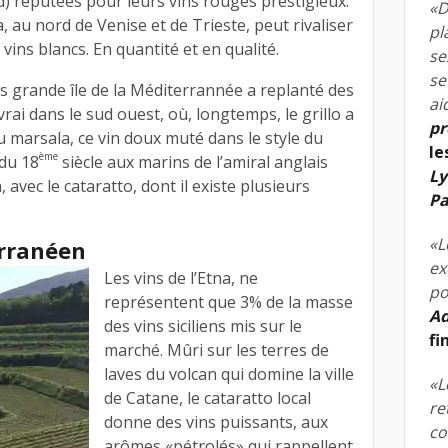
) réputées pour leurs vins rouges prestigieux.
«D
a, au nord de Venise et de Trieste, peut rivaliser
pl
vins blancs. En quantité et en qualité.
se
se
s grande île de la Méditerrannée a replanté des
ai
rai dans le sud ouest, où, longtemps, le grillo a
pr
 marsala, ce vin doux muté dans le style du
le
ème
 du 18
siècle aux marins de l’amiral anglais
Ly
a, avec le cataratto, dont il existe plusieurs
Pa
«L
erranéen
ex
Les vins de l’Etna, ne
po
représentent que 3% de la masse
Ad
des vins siciliens mis sur le
fi
marché. Mûri sur les terres de
laves du volcan qui domine la ville
«L
de Catane, le cataratto local
re
donne des vins puissants, aux
co
arômes «pétrolés» qui rappellent