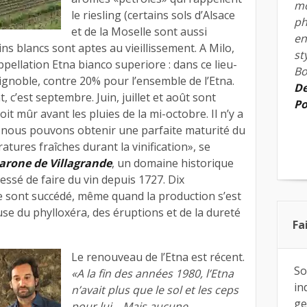
mo
le riesling (certains sols d’Alsace
ph
et de la Moselle sont aussi
en
ins blancs sont aptes au vieillissement. A Milo,
st
ppellation Etna bianco superiore : dans ce lieu-
Bo
vignoble, contre 20% pour l’ensemble de l’Etna.
De
t, c’est septembre. Juin, juillet et août sont
Po
soit mûr avant les pluies de la mi-octobre. Il n’y a
nous pouvons obtenir une parfaite maturité du
atures fraîches durant la vinification», se
arone de Villagrande
, un domaine historique
 cessé de faire du vin depuis 1727. Dix
e sont succédé, même quand la production s’est
se du phylloxéra, des éruptions et de la dureté
Fa
Le renouveau de l’Etna est récent.
So
«A la fin des années 1980, l’Etna
in
n’avait plus que le sol et les ceps
ge
pour lui… Mais aucune