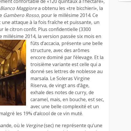
ement confortable de «120 quintaux à l’hectare»,
Bianco Maggiore
a obtenu les «tre bicchieri», la
de
Gambero Rosso
, pour le millésime 2014. Ce
it une attaque à la fois fraîche et puissante, un
r le citron confit. Plus confidentielle (3300
e millésime 2014, la version
passée six mois en
fûts d’accacia, présente une belle
structure, avec des arômes
encore dominé par l’élevage. Et la
troisième variante est celle qui a
donné ses lettres de noblesse au
marsala. Le Soleras Virgine
Riserva, de vingt ans d’âge,
exhale des notes de curry, de
caramel, mais, en bouche, est sec,
avec une belle complexité et un
algré les 19% d’alcool de ce vin muté.
mande, où le
Vergine
(sec) ne représente qu’une