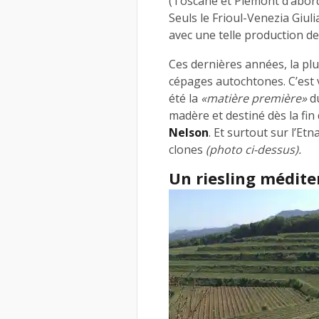
(Toscane et Piémont d’abord
Seuls le Frioul-Venezia Giuli
avec une telle production de 
Ces dernières années, la plu
cépages autochtones. C’est v
été la
«matière première»
du
madère et destiné dès la fin
Nelson
. Et surtout sur l’Etn
clones
(photo ci-dessus).
Un riesling médit