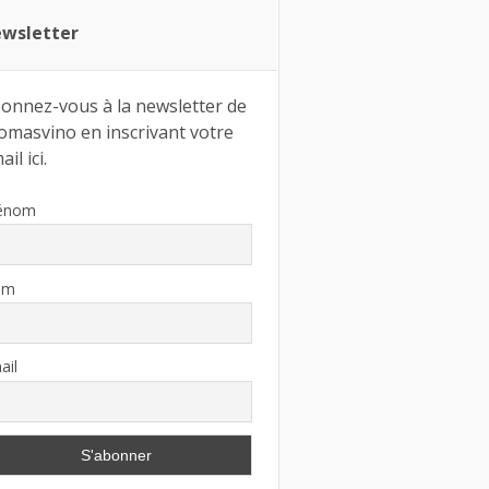
wsletter
onnez-vous à la newsletter de
omasvino en inscrivant votre
il ici.
énom
om
ail