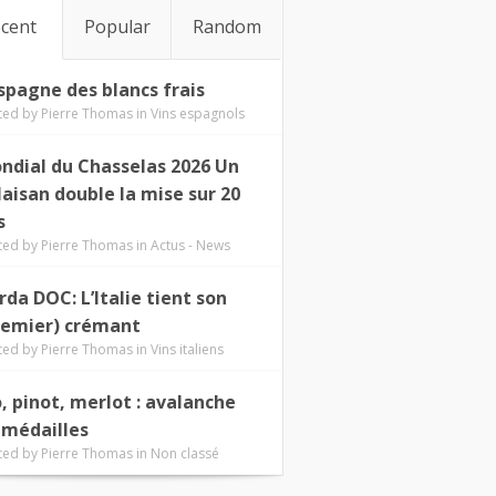
cent
Popular
Random
Espagne des blancs frais
ted by
Pierre Thomas
in
Vins espagnols
ndial du Chasselas 2026 Un
laisan double la mise sur 20
s
ted by
Pierre Thomas
in
Actus - News
rda DOC: L’Italie tient son
remier) crémant
ted by
Pierre Thomas
in
Vins italiens
o, pinot, merlot : avalanche
 médailles
ted by
Pierre Thomas
in
Non classé