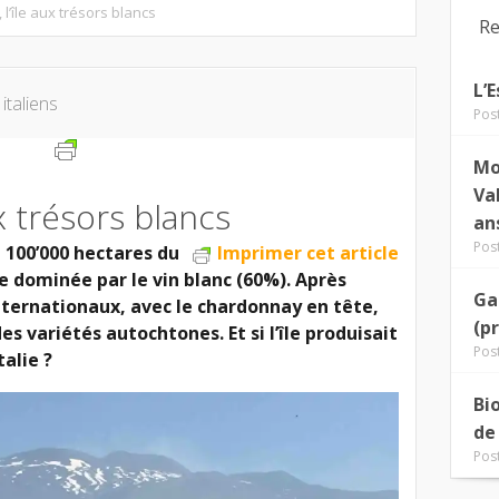
, l’île aux trésors blancs
Re
L’
 italiens
Pos
Mo
Va
aux trésors blancs
an
Pos
 100’000 hectares du
Imprimer cet article
re dominée par le vin blanc (60%). Après
Ga
nternationaux, avec le chardonnay en tête,
(p
des variétés autochtones. Et si l’île produisait
Pos
talie ?
Bi
de
Pos