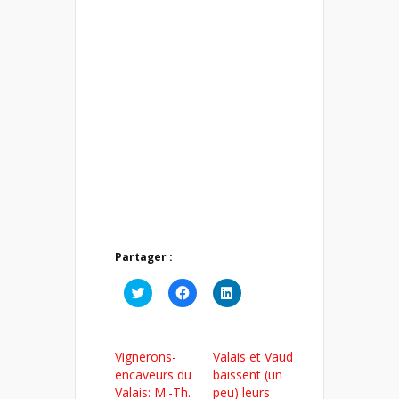
Partager :
Cliquez
Cliquez
Cliquez
pour
pour
pour
partager
partager
partager
sur
sur
sur
Twitter(ouvre
Facebook(ouvre
LinkedIn(ouvre
dans
dans
dans
Vignerons-
Valais et Vaud
une
une
une
nouvelle
nouvelle
nouvelle
encaveurs du
baissent (un
fenêtre)
fenêtre)
fenêtre)
Valais: M.-Th.
peu) leurs