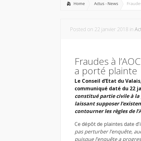
Home
Actus - News
Fraudes
Posted on 22 janvier 2018 in
Ac
Fraudes à l’AOC 
a porté plainte
Le Conseil d’Etat du Valais
communiqué daté du 22 ja
constitué partie civile à l
laissant supposer l’exist
contourner les règles de l’
Ce dépôt de plaintes date d’
pas perturber l’enquête, au
puisque l’enquête a progres