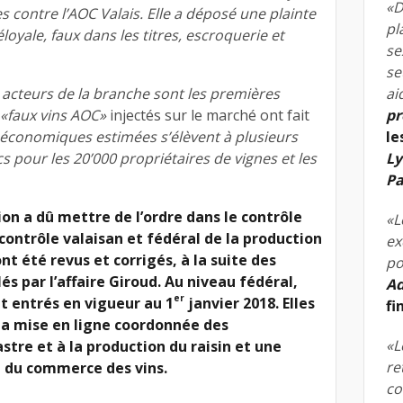
«D
s contre l’AOC Valais. Elle a déposé une plainte
pl
yale, faux dans les titres, escroquerie et
se
se
acteurs de la branche sont les premières
ai
«faux vins AOC»
injectés sur le marché ont fait
pr
 économiques estimées s’élèvent à plusieurs
le
cs pour les 20’000 propriétaires de vignes et les
Ly
Pa
ion a dû mettre de l’ordre dans le contrôle
«L
 contrôle valaisan et fédéral de la production
ex
t été revus et corrigés, à la suite des
po
 par l’affaire Giroud. Au niveau fédéral,
Ad
er
t entrés en vigueur au 1
janvier 2018. Elles
fi
a mise en ligne coordonnée des
«L
stre et à la production du raisin et une
re
e du commerce des vins.
co