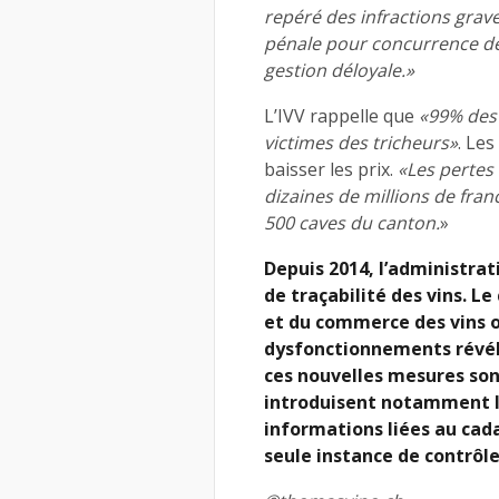
repéré des infractions grave
pénale pour concurrence délo
gestion déloyale.»
L’IVV rappelle que
«99% des 
victimes des tricheurs»
. Les
baisser les prix.
«Les pertes
dizaines de millions de fran
500 caves du canton.
»
Depuis 2014, l’administrat
de traçabilité des vins. Le
et du commerce des vins on
dysfonctionnements révélés
ces nouvelles mesures son
introduisent notamment l
informations liées au cada
seule instance de contrôl