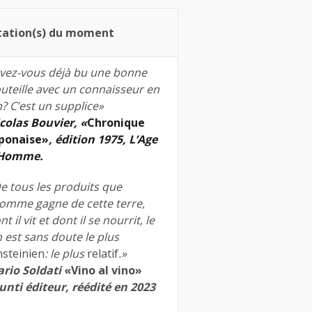
tation(s) du moment
vez-vous déjà bu une bonne
uteille avec un connaisseur en
n? C’est un supplice»
colas Bouvier, «
Chronique
ponaise»
, édition 1975, L’Age
’Homme.
e tous les produits que
homme gagne de cette terre,
nt il vit et dont il se nourrit, le
n est sans doute le plus
nsteinien
: le plus
relatif
.»
rio Soldati
«Vino al vino»
unti éditeur, réédité en 2023