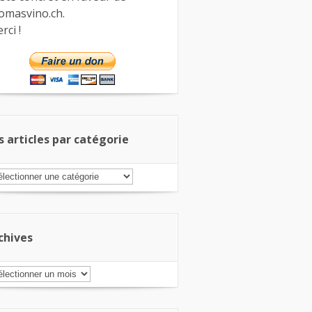
omasvino.ch.
rci !
s articles par catégorie
s
ticles
r
tégorie
chives
chives