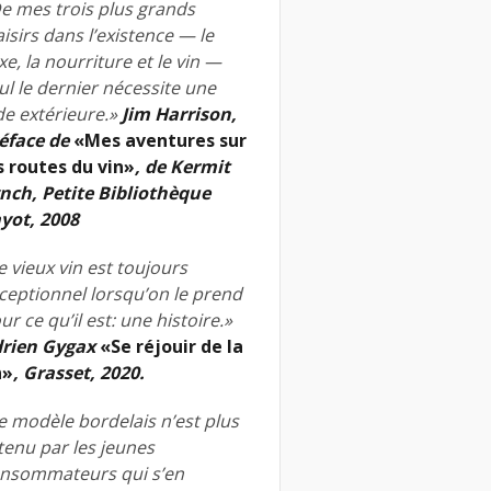
e mes trois plus grands
aisirs dans l’existence — le
xe, la nourriture et le vin —
ul le dernier nécessite une
de extérieure.»
Jim Harrison,
éface de
«Mes aventures sur
s routes du vin»
, de Kermit
nch, Petite Bibliothèque
yot, 2008
e vieux vin est toujours
ceptionnel lorsqu’on le prend
ur ce qu’il est: une histoire.»
rien Gygax
«Se réjouir de la
n»
, Grasset, 2020.
e modèle bordelais n’est plus
tenu par les jeunes
nsommateurs qui s’en