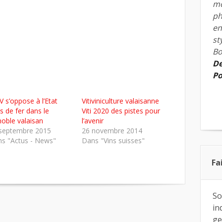
mo
ph
en
st
Bo
De
Po
VV s’oppose à l’Etat
Vitiviniculture valaisanne
s de fer dans le
Viti 2020 des pistes pour
noble valaisan
l’avenir
septembre 2015
26 novembre 2014
s "Actus - News"
Dans "Vins suisses"
Fa
So
in
ge