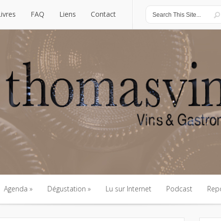
Livres
FAQ
Liens
Contact
Livres
FAQ
Liens
Contact
Agenda
Dégustation
Lu sur Internet
Podcast
Rep
Agenda
Dégustation
Lu sur Internet
Podcast
Rep