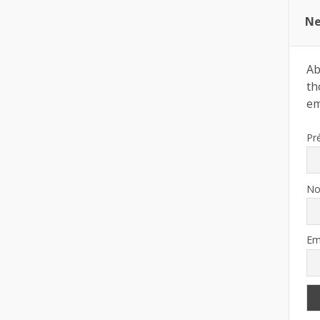
Ne
Ab
th
ema
Pr
N
Em