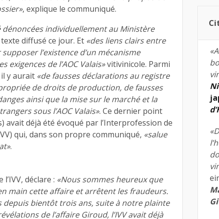
ssier»
, explique le communiqué.
Ci
té dénoncées individuellement au Ministère
 texte diffusé ce jour. Et
«des liens clairs entre
«A
r supposer l’existence d’un mécanisme
bo
s exigences de l’AOC Valais»
vitivinicole. Parmi
vi
il y aurait
«de fausses déclarations au registre
Ni
appropriée de droits de production, de fausses
ja
nges ainsi que la mise sur le marché et la
d
trangers sous l’AOC Valais»
. Ce dernier point
s) avait déjà été évoqué par l’Interprofession de
«D
s (IVV) qui, dans son propre communiqué,
«salue
l’
at»
.
do
vi
ei
e l’IVV, déclare :
«Nous sommes heureux que
Ma
 en main cette affaire et arrêtent les fraudeurs.
Gi
depuis bientôt trois ans, suite à notre plainte
vélations de l’affaire Giroud, l’IVV avait déjà