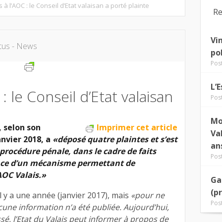
 à l’AOC : le Conseil d’Etat valaisan a porté plainte
Re
Vi
tus - News
po
Pos
L’
: le Conseil d’Etat valaisan
Pos
Mo
, selon son
Imprimer cet article
Va
nvier 2018, a
«déposé quatre plaintes et s’est
an
a procédure pénale, dans le cadre de faits
Pos
ence d’un mécanisme permettant de
AOC Valais.»
Ga
(p
il y a une année (janvier 2017), mais
«pour ne
Pos
cune information n’a été publiée. Aujourd’hui,
sé, l’Etat du Valais peut informer à propos de