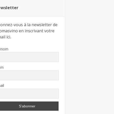
wsletter
onnez-vous à la newsletter de
omasvino en inscrivant votre
il ici.
énom
om
ail