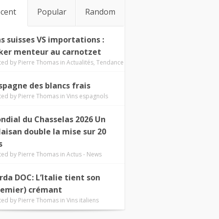
cent
Popular
Random
ns suisses VS importations :
ker menteur au carnotzet
ted by
Pierre Thomas
in
Actualités
,
Tendance
Espagne des blancs frais
ted by
Pierre Thomas
in
Vins espagnols
ndial du Chasselas 2026 Un
laisan double la mise sur 20
s
ted by
Pierre Thomas
in
Actus - News
rda DOC: L’Italie tient son
remier) crémant
ted by
Pierre Thomas
in
Vins italiens