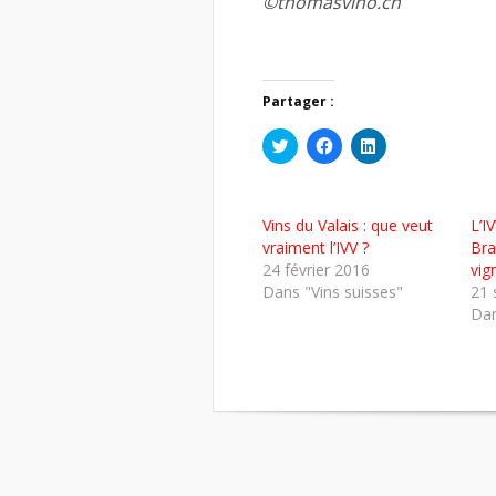
©thomasvino.ch
Partager :
Cliquez
Cliquez
Cliquez
pour
pour
pour
partager
partager
partager
sur
sur
sur
Twitter(ouvre
Facebook(ouvre
LinkedIn(ouvre
dans
dans
dans
Vins du Valais : que veut
L’I
une
une
une
nouvelle
nouvelle
nouvelle
vraiment l’IVV ?
Bra
fenêtre)
fenêtre)
fenêtre)
24 février 2016
vig
Dans "Vins suisses"
21 
Dan