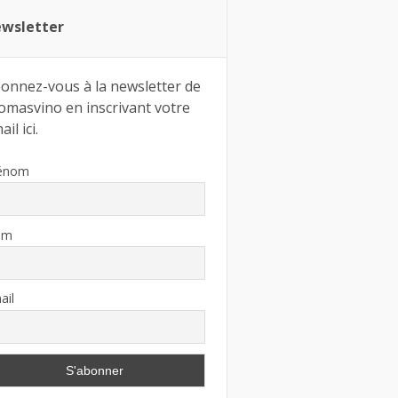
wsletter
onnez-vous à la newsletter de
omasvino en inscrivant votre
il ici.
énom
om
ail