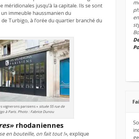
mo
méridionales jusqu’à la capitale. Ils se sont
ph
ans un immeuble haussmanien du
en
 de Turbigo, à l’orée du quartier branché du
st
Bo
De
Po
Fa
es vignerons parisiens »
située 55 rue de
go à Paris. Photo : Fabrice Dunou
So
res»
rhodaniennes
in
se en bouteille, on fait tout !»
, explique
ge