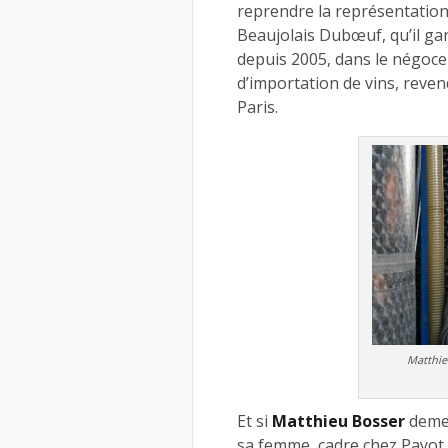
reprendre la représentation 
Beaujolais Dubœuf, qu’il gar
depuis 2005, dans le négoce 
d’importation de vins, revend
Paris.
Matthieu
Et si
Matthieu Bosser
demeu
sa femme, cadre chez Payot l