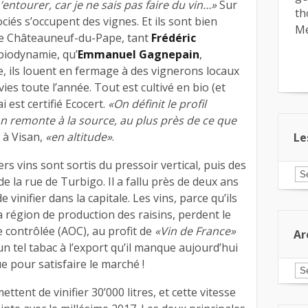
m’entourer, car je ne sais pas faire du vin…»
Sur
th
ciés s’occupent des vignes. Et ils sont bien
Me
de Châteauneuf-du-Pape, tant
Frédéric
 biodynamie, qu’
Emmanuel Gagnepain
,
 ils louent en fermage à des vignerons locaux
vies toute l’année. Tout est cultivé en bio (et
 est certifié Ecocert.
«On définit le profil
n remonte à la source, au plus près de ce que
 à Visan,
«en altitude»
.
Le
s vins sont sortis du pressoir vertical, puis des
Le
e la rue de Turbigo. Il a fallu près de deux ans
ar
pa
 vinifier dans la capitale. Les vins, parce qu’ils
ca
 région de production des raisins, perdent le
ne contrôlée (AOC), au profit de
«Vin de France»
Ar
t un tel tabac à l’export qu’il manque aujourd’hui
e pour satisfaire le marché !
Ar
ttent de vinifier 30’000 litres, et cette vitesse