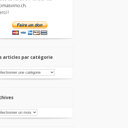
omasvino.ch.
rci !
s articles par catégorie
s
ticles
r
tégorie
chives
chives