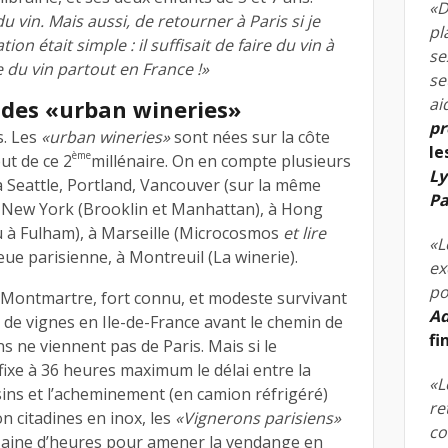
«D
du vin. Mais aussi, de retourner à Paris si je
pl
on était simple : il suffisait de faire du vin à
se
e du vin partout en France !»
se
ai
des «urban wineries»
pr
s. Les
«urban wineries»
sont nées sur la côte
le
ème
ut de ce 2
millénaire. On en compte plusieurs
Ly
à Seattle, Portland, Vancouver (sur la même
Pa
 à New York (Brooklin et Manhattan), à Hong
 à Fulham), à Marseille (Microcosmos
et lire
«L
ieue parisienne, à Montreuil (La winerie).
ex
po
 Montmartre, fort connu, et modeste survivant
Ad
 de vignes en Ile-de-France avant le chemin de
fi
ins ne viennent pas de Paris. Mais si le
fixe à 36 heures maximum le délai entre la
«L
isins et l’acheminement (en camion réfrigéré)
re
on citadines en inox, les
«Vignerons parisiens»
co
zaine d’heures pour amener la vendange en