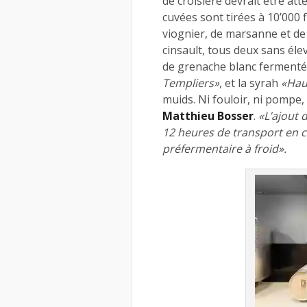
de croisière devrait être att
cuvées sont tirées à 10’000 
viognier, de marsanne et d
cinsault, tous deux sans éle
de grenache blanc fermenté
Templiers»
, et la syrah
«Ha
muids. Ni fouloir, ni pompe,
Matthieu Bosser
.
«L’ajout d
12 heures de transport en c
préfermentaire à froid».