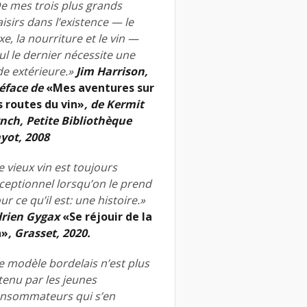
e mes trois plus grands
aisirs dans l’existence — le
xe, la nourriture et le vin —
ul le dernier nécessite une
de extérieure.»
Jim Harrison,
éface de
«Mes aventures sur
s routes du vin»
, de Kermit
nch, Petite Bibliothèque
yot, 2008
e vieux vin est toujours
ceptionnel lorsqu’on le prend
ur ce qu’il est: une histoire.»
rien Gygax
«Se réjouir de la
n»
, Grasset, 2020.
e modèle bordelais n’est plus
tenu par les jeunes
nsommateurs qui s’en