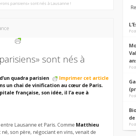
erons parisiens» sont nés à Lausanne !
Re
L’
ance
Pos
Mo
Va
parisiens» sont nés à
an
Pos
 d’un quadra parisien
Imprimer cet article
Ga
ns un chai de vinification au cœur de Paris.
(p
apitale française, son idée, il l’a eue à
Pos
Bi
de
entre Lausanne et Paris. Comme
Matthieu
Pos
t né, son père, négociant en vins, venait de