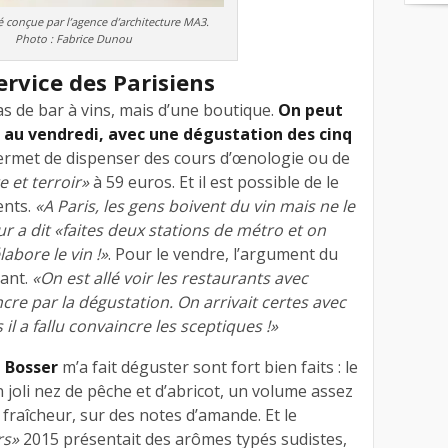
é conçue par l’agence d’architecture MA3.
Photo : Fabrice Dunou
rvice des Parisiens
pas de bar à vins, mais d’une boutique.
On peut
rdi au vendredi, avec une dégustation des cinq
ermet de dispenser des cours d’œnologie ou de
 et terroir»
à 59 euros. Et il est possible de le
ents.
«A Paris, les gens boivent du vin mais ne le
r a dit «faites deux stations de métro et on
bore le vin !»
. Pour le vendre, l’argument du
sant.
«On est allé voir les restaurants avec
re par la dégustation. On arrivait certes avec
 il a fallu convaincre les sceptiques !»
 Bosser
m’a fait déguster sont fort bien faits : le
 joli nez de pêche et d’abricot, un volume assez
 fraîcheur, sur des notes d’amande. Et le
rs»
2015 présentait des arômes typés sudistes,