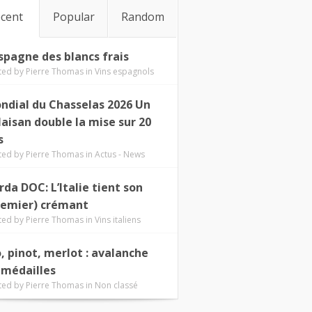
cent
Popular
Random
Espagne des blancs frais
ted by
Pierre Thomas
in
Vins espagnols
ndial du Chasselas 2026 Un
laisan double la mise sur 20
s
ted by
Pierre Thomas
in
Actus - News
rda DOC: L’Italie tient son
remier) crémant
ted by
Pierre Thomas
in
Vins italiens
o, pinot, merlot : avalanche
 médailles
ted by
Pierre Thomas
in
Non classé