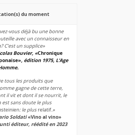
tation(s) du moment
vez-vous déjà bu une bonne
uteille avec un connaisseur en
n? C’est un supplice»
colas Bouvier, «
Chronique
ponaise»
, édition 1975, L’Age
’Homme.
e tous les produits que
homme gagne de cette terre,
nt il vit et dont il se nourrit, le
n est sans doute le plus
nsteinien
: le plus
relatif
.»
rio Soldati
«Vino al vino»
unti éditeur, réédité en 2023