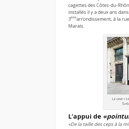
cagettes des Côtes-du-Rhône 
installés il y a deux ans d
ème
3
arrondissement, à la rue
Marais.
La cave
« L
Turbi
L’appui de
«pointu
«De la taille des ceps à la mi