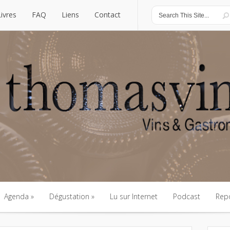
Livres
FAQ
Liens
Contact
Livres
FAQ
Liens
Contact
Agenda
Dégustation
Lu sur Internet
Podcast
Rep
Agenda
Dégustation
Lu sur Internet
Podcast
Rep