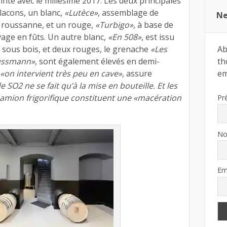
einte avec le millésime 2017. Les deux principales
flacons, un blanc,
«Lutèce»
, assemblage de
Ne
e roussanne, et un rouge,
«Turbigo»
, à base de
vage en fûts. Un autre blanc,
«En 508»
, est issu
Ab
 sous bois, et deux rouges, le grenache
«Les
th
ussmann»
, sont également élevés en demi-
ema
«on intervient très peu en cave»
, assure
e SO2 ne se fait qu’à la mise en bouteille. Et les
amion frigorifique constituent une «macération
Pr
N
Em