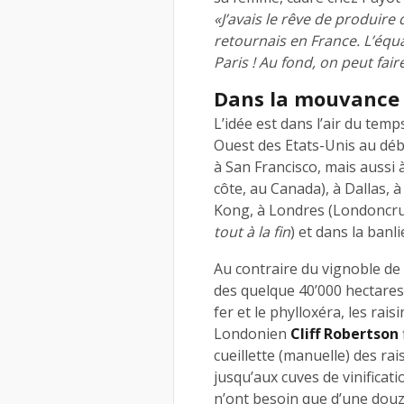
«J’avais le rêve de produire 
retournais en France. L’équati
Paris ! Au fond, on peut fair
Dans la mouvance 
L’idée est dans l’air du temp
Ouest des Etats-Unis au déb
à San Francisco, mais aussi 
côte, au Canada), à Dallas,
Kong, à Londres (Londoncru
tout à la fin
) et dans la banl
Au contraire du vignoble de
des quelque 40’000 hectares
fer et le phylloxéra, les rais
Londonien
Cliff Robertson
cueillette (manuelle) des ra
jusqu’aux cuves de vinificati
n’ont besoin que d’une dou