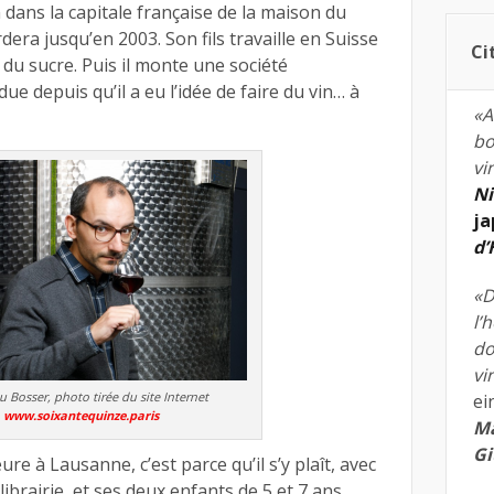
dans la capitale française de la maison du
dera jusqu’en 2003. Son fils travaille en Suisse
Ci
du sucre. Puis il monte une société
ue depuis qu’il a eu l’idée de faire du vin… à
«A
bo
vi
Ni
ja
d
«D
l’
do
vi
 Bosser, photo tirée du site Internet
ei
www.soixantequinze.paris
Ma
Gi
re à Lausanne, c’est parce qu’il s’y plaît, avec
ibrairie, et ses deux enfants de 5 et 7 ans.