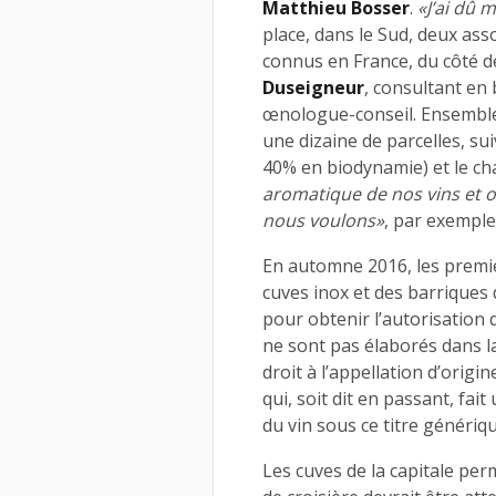
Matthieu Bosser
.
«J’ai dû 
place, dans le Sud, deux asso
connus en France, du côté 
Duseigneur
, consultant en
œnologue-conseil. Ensemble,
une dizaine de parcelles, sui
40% en biodynamie) et le chai
aromatique de nos vins et o
nous voulons»
, par exemple
En automne 2016, les premier
cuves inox et des barriques d
pour obtenir l’autorisation de
ne sont pas élaborés dans la
droit à l’appellation d’origi
qui, soit dit en passant, fai
du vin sous ce titre génériqu
Les cuves de la capitale perme