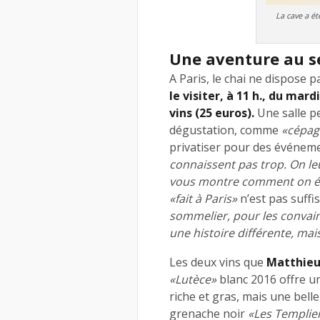
La cave a ét
Une aventure au se
A Paris, le chai ne dispose 
le visiter, à 11 h., du ma
vins (25 euros).
Une salle p
dégustation, comme
«cépage
privatiser pour des événem
connaissent pas trop. On leu
vous montre comment on éla
«fait à Paris»
n’est pas suffi
sommelier, pour les convainc
une histoire différente, mais
Les deux vins que
Matthieu
«Lutèce»
blanc 2016 offre un
riche et gras, mais une belle
grenache noir
«Les Templie