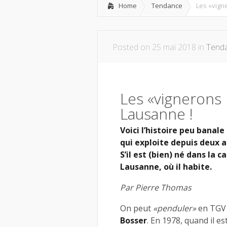
Home
Tendance
Les «vign
Posted on 25 mai 2018 in
Tend
Les «vignerons 
Lausanne !
Voici l’histoire peu banale
qui exploite depuis deux a
S’il est (bien) né dans la c
Lausanne, où il habite.
Par Pierre Thomas
On peut
«penduler»
en TGV 
Bosser
. En 1978, quand il es