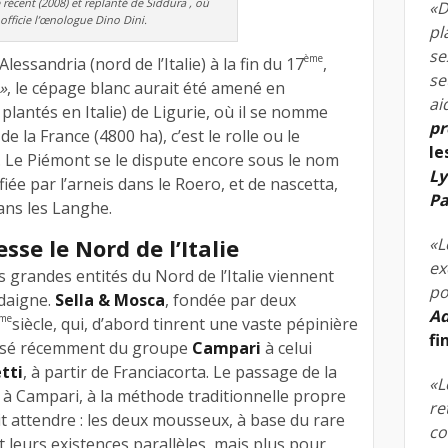
récent (2008) et replanté de Siddura , où
«D
officie l’œnologue Dino Dini.
pl
se
ème
essandria (nord de l’Italie) à la fin du 17
,
se
»
, le cépage blanc aurait été amené en
ai
lantés en Italie) de Ligurie, où il se nomme
pr
e la France (4800 ha), c’est le rolle ou le
le
. Le Piémont se le dispute encore sous le nom
Ly
ifiée par l’arneis dans le Roero, et de nascetta,
Pa
ans les Langhe.
sse le Nord de l’Italie
«L
ex
s grandes entités du Nord de l’Italie viennent
po
rdaigne.
Sella & Mosca
, fondée par deux
Ad
me
siècle, qui, d’abord tinrent une vaste pépinière
fi
assé récemment du groupe
Campari
à celui
tti
, à partir de Franciacorta. Le passage de la
«L
à Campari, à la méthode traditionnelle propre
re
ait attendre : les deux mousseux, à base du rare
co
 leurs existences parallèles, mais plus pour