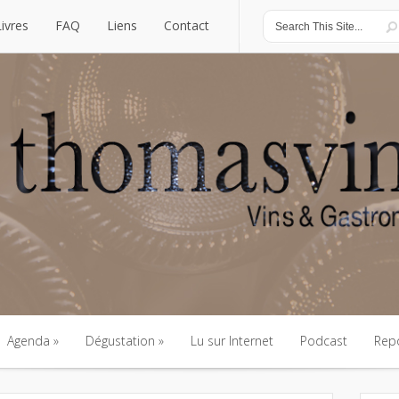
Livres
FAQ
Liens
Contact
Livres
FAQ
Liens
Contact
Agenda
Dégustation
Lu sur Internet
Podcast
Rep
Agenda
Dégustation
Lu sur Internet
Podcast
Rep