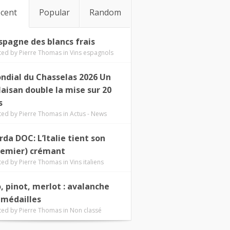
cent
Popular
Random
Espagne des blancs frais
ted by
Pierre Thomas
in
Vins espagnols
ndial du Chasselas 2026 Un
laisan double la mise sur 20
s
ted by
Pierre Thomas
in
Actus - News
rda DOC: L’Italie tient son
remier) crémant
ted by
Pierre Thomas
in
Vins italiens
o, pinot, merlot : avalanche
 médailles
ted by
Pierre Thomas
in
Non classé