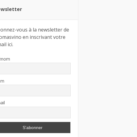
wsletter
onnez-vous à la newsletter de
omasvino en inscrivant votre
il ici.
énom
om
ail