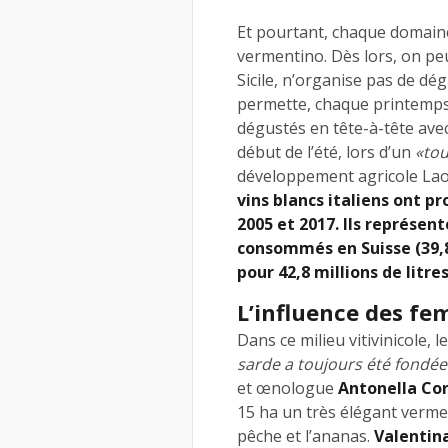
Et pourtant, chaque domaine
vermentino. Dès lors, on peu
Sicile, n’organise pas de dég
permette, chaque printemps, 
dégustés en tête-à-tête ave
début de l’été, lors d’un
«tou
développement agricole Lao
vins blancs italiens ont pr
2005 et 2017. Ils représen
consommés en Suisse (39,8 
pour 42,8 millions de litres
L’influence des f
Dans ce milieu vitivinicole,
sarde a toujours été fondée
et œnologue
Antonella Co
15 ha un très élégant verment
pêche et l’ananas.
Valentin