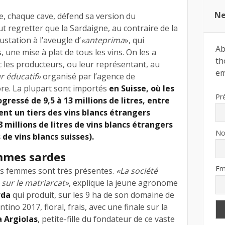
Ne
, chaque cave, défend sa version du
t regretter que la Sardaigne, au contraire de la
ustation à l’aveugle d’
«anteprima
», qui
Ab
une mise à plat de tous les vins. On les a
th
c les producteurs, ou leur représentant, au
ema
r éducatif»
organisé par l’agence de
re. La plupart sont importés
en Suisse, où les
Pr
ogressé de 9,5 à 13 millions de litres, entre
tent un tiers des vins blancs étrangers
millions de litres de vins blancs étrangers
N
 de vins blancs suisses).
emmes sardes
Em
 les femmes sont très présentes.
«La société
 sur le matriarcat»
, explique la jeune agronome
rda
qui produit, sur les 9 ha de son domaine de
ino 2017, floral, frais, avec une finale sur la
a Argiolas
, petite-fille du fondateur de ce vaste