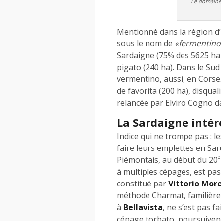
Le domaine 
Mentionné dans la région d’Al
sous le nom de
«fermentino
Sardaigne (75% des 5625 ha p
pigato (240 ha). Dans le Sud d
vermentino, aussi, en Corse
de favorita (200 ha), disqual
relancée par Elviro Cogno d
La Sardaigne intére
Indice qui ne trompe pas : le
faire leurs emplettes en Sa
è
Piémontais, au début du 20
à multiples cépages, est p
constitué par
Vittorio More
méthode Charmat, familière 
à
Bellavista
, ne s’est pas f
cépage torbato, poursuivent