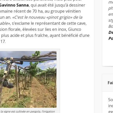
mo
Gavinno Sanna
, qui avait été jusqu’à dessiner
ph
domaine récent de 70 ha, au groupe vénitien
en
 un an.
«C’est le nouveau «pinot grigio» de la
st
table»
, s’exclame le représentant de cette cave,
Bo
ion florale, élevées sur lies en inox, Giunco
De
plus acide et plus fraîche, ayant bénéficié d’une
Po
17.
Fa
So
in
ge
 vigne est cultivée en pergola, l’irrigation