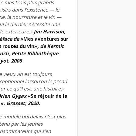
e mes trois plus grands
aisirs dans l’existence — le
xe, la nourriture et le vin —
ul le dernier nécessite une
de extérieure.»
Jim Harrison,
éface de
«Mes aventures sur
s routes du vin»
, de Kermit
nch, Petite Bibliothèque
yot, 2008
e vieux vin est toujours
ceptionnel lorsqu’on le prend
ur ce qu’il est: une histoire.»
rien Gygax
«Se réjouir de la
n»
, Grasset, 2020.
e modèle bordelais n’est plus
tenu par les jeunes
nsommateurs qui s’en