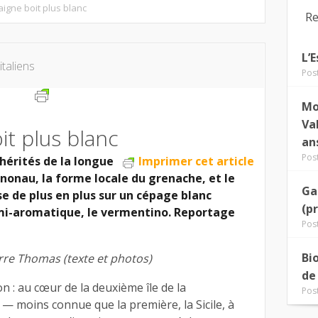
igne boit plus blanc
Re
L’
italiens
Pos
Mo
Va
it plus blanc
an
Pos
hérités de la longue
Imprimer cet article
nonau, la forme locale du grenache, et le
Ga
e de plus en plus sur un cépage blanc
(p
mi-aromatique, le vermentino. Reportage
Pos
Bi
rre Thomas (texte et photos)
de
n : au cœur de la deuxième île de la
Pos
— moins connue que la première, la Sicile, à