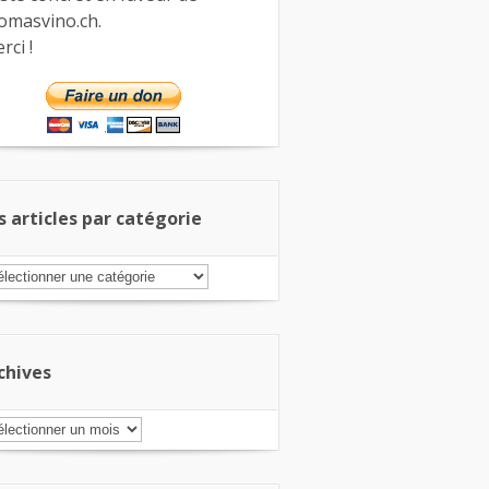
omasvino.ch.
rci !
s articles par catégorie
s
ticles
r
tégorie
chives
chives