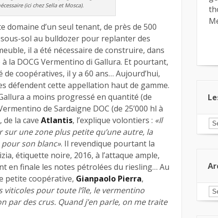
écessaire (ici chez Sella et Mosca).
th
Me
te domaine d’un seul tenant, de près de 500
e sous-sol au bulldozer pour replanter des
euble, il a été nécessaire de construire, dans
e à la DOCG Vermentino di Gallura. Et pourtant,
té de coopératives, il y a 60 ans… Aujourd’hui,
s défendent cette appellation haut de gamme.
 Gallura a moins progressé en quantité (de
Le
e Vermentino de Sardaigne DOC (de 25’000 hl à
, de la cave
Atlantis
, l’explique volontiers :
«Il
Le
ar
 sur une zone plus petite qu’une autre, la
pa
 pour son blanc»
. Il revendique pourtant la
ca
zia, étiquette noire, 2016, à l’attaque ample,
Ar
t en finale les notes pétrolées du riesling… Au
e petite coopérative,
Gianpaolo Pierra
,
 viticoles pour toute l’île, le vermentino
Ar
on par des crus. Quand j’en parle, on me traite