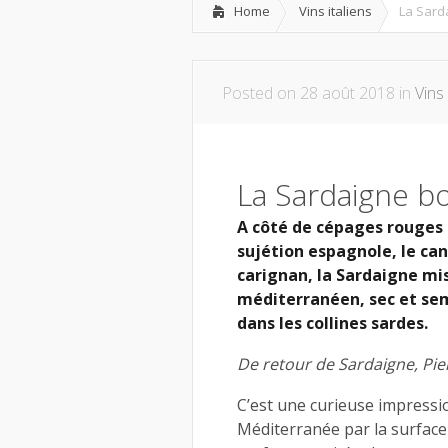
Home
Vins italiens
La Sarda
Posted on 28 août 2018 in
Vins 
La Sardaigne bo
A côté de cépages rouges 
sujétion espagnole, le can
carignan, la Sardaigne mis
méditerranéen, sec et se
dans les collines sardes.
De retour de Sardaigne, Pie
C’est une curieuse impressio
Méditerranée par la surface 