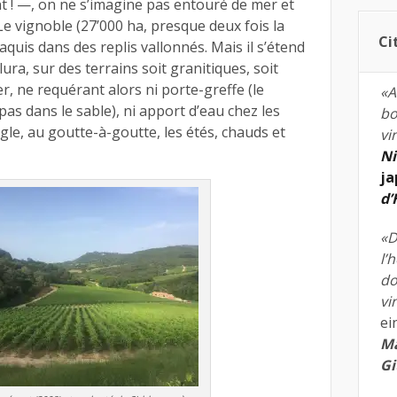
t ! —, on ne s’imagine pas entouré de mer et
Le vignoble (27’000 ha, presque deux fois la
Ci
maquis dans des replis vallonnés. Mais il s’étend
ura, sur des terrains soit granitiques, soit
, ne requérant alors ni porte-greffe (le
«A
as dans le sable), ni apport d’eau chez les
bo
règle, au goutte-à-goutte, les étés, chauds et
vi
Ni
ja
d
«D
l’
do
vi
ei
Ma
Gi