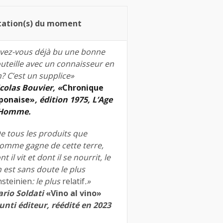
tation(s) du moment
vez-vous déjà bu une bonne
uteille avec un connaisseur en
n? C’est un supplice»
colas Bouvier, «
Chronique
ponaise»
, édition 1975, L’Age
’Homme.
e tous les produits que
homme gagne de cette terre,
nt il vit et dont il se nourrit, le
n est sans doute le plus
nsteinien
: le plus
relatif
.»
rio Soldati
«Vino al vino»
unti éditeur, réédité en 2023