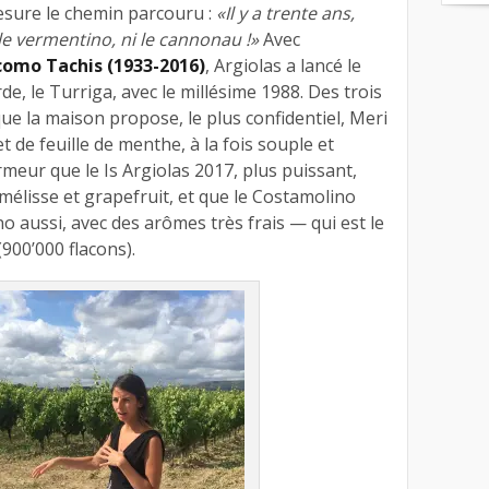
esure le chemin parcouru :
«Il y a trente ans,
le vermentino, ni le cannonau !»
Avec
como Tachis (1933-2016)
, Argiolas a lancé le
e, le Turriga, avec le millésime 1988. Des trois
ue la maison propose, le plus confidentiel, Meri
et de feuille de menthe, à la fois souple et
meur que le Is Argiolas 2017, plus puissant,
 mélisse et grapefruit, et que le Costamolino
no aussi, avec des arômes très frais — qui est le
(900’000 flacons).