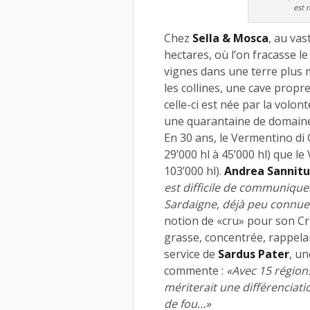
est n
Chez
Sella & Mosca
, au vas
hectares, où l’on fracasse l
vignes dans une terre plus m
les collines, une cave propr
celle-ci est née par la volon
une quarantaine de domaine
En 30 ans, le Vermentino di
29’000 hl à 45’000 hl) que l
103’000 hl).
Andrea Sannitu
est difficile de communiquer
Sardaigne, déjà peu connue
notion de «cru» pour son Cri
grasse, concentrée, rappelan
service de
Sardus Pater
, un
commente :
«Avec 15 régions
mériterait une différenciati
de fou…»