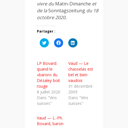
vivre du
Matin-Dimanche
et
de la
Sonntagszeitung
du 18
octobre 2020.
Partager :
Cliquez
Cliquez
Cliquez
pour
pour
pour
partager
partager
partager
sur
sur
sur
Twitter(ouvre
Facebook(ouvre
LinkedIn(ouvre
dans
dans
dans
LP Bovard:
Vaud — Le
une
une
une
nouvelle
nouvelle
nouvelle
quand le
chasselas est
fenêtre)
fenêtre)
fenêtre)
«baron» du
bel et bien
Dézaley boit
vaudois
rouge
31 décembre
8 juillet 2020
2009
Dans "Vins
Dans "Vins
suisses"
suisses"
Vaud — L.-Ph.
Bovard, baron