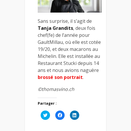
Sans surprise, il s’agit de
Tanja Grandits
, deux fois
chef(fe) de l’année pour
GaultMillau, où elle est cotée
19/20, et deux macarons au
Michelin. Elle est installée au
Restaurant Stucki depuis 14
ans et nous avions naguère
brossé son portrait
.
©thomasvino.ch
Partager :
Cliquez
Cliquez
Cliquez
pour
pour
pour
partager
partager
partager
sur
sur
sur
Twitter(ouvre
Facebook(ouvre
LinkedIn(ouvre