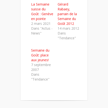
dans
dans
dans
La Semaine
Gérard
une
une
une
nouvelle
nouvelle
nouvelle
suisse du
Rabaey,
fenêtre)
fenêtre)
fenêtre)
Goût : Genève
parrain de la
en pointe
Semaine du
2 mars 2021
Goût 2012
Dans "Actus -
14 mars 2012
News"
Dans
"Tendance"
Semaine du
Goût: place
aux jeunes!
7 septembre
2007
Dans
"Tendance"