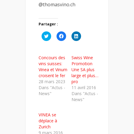
@thomasvino.ch
Partager :
Cliquez
Cliquez
Cliquez
pour
pour
pour
partager
partager
partager
sur
sur
sur
Twitter(ouvre
Facebook(ouvre
LinkedIn(ouvre
dans
dans
dans
Concours des
Swiss Wine
une
une
une
nouvelle
nouvelle
nouvelle
vins suisses:
Promotion
fenêtre)
fenêtre)
fenêtre)
Vinea et Vinum
Une SA plus
croisent le fer
large et plus…
28 mars 2023
pro
Dans "Actus -
11 avril 2016
News"
Dans "Actus -
News"
VINEA se
déplace à
Zurich
9 mars 2016