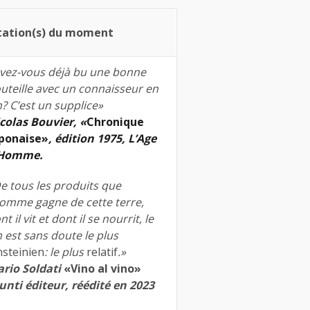
tation(s) du moment
vez-vous déjà bu une bonne
uteille avec un connaisseur en
n? C’est un supplice»
colas Bouvier, «
Chronique
ponaise»
, édition 1975, L’Age
’Homme.
e tous les produits que
homme gagne de cette terre,
nt il vit et dont il se nourrit, le
n est sans doute le plus
nsteinien
: le plus
relatif
.»
rio Soldati
«Vino al vino»
unti éditeur, réédité en 2023