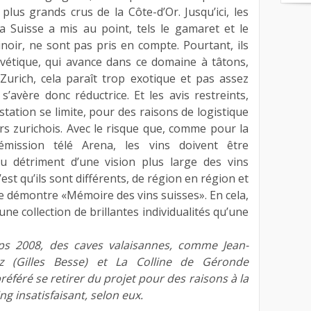
lus grands crus de la Côte-d’Or. Jusqu’ici, les
 Suisse a mis au point, tels le gamaret et le
inoir, ne sont pas pris en compte. Pourtant, ils
lvétique, qui avance dans ce domaine à tâtons,
Zurich, cela paraît trop exotique et pas assez
 s’avère donc réductrice. Et les avis restreints,
station se limite, pour des raisons de logistique
urs zurichois. Avec le risque que, comme pour la
’émission télé Arena, les vins doivent être
au détriment d’une vision plus large des vins
’est qu’ils sont différents, de région en région et
 démontre «Mémoire des vins suisses». En cela,
 une collection de brillantes individualités qu’une
ps 2008, des caves valaisannes, comme Jean-
 (Gilles Besse) et La Colline de Géronde
éféré se retirer du projet pour des raisons à la
ng insatisfaisant, selon eux.