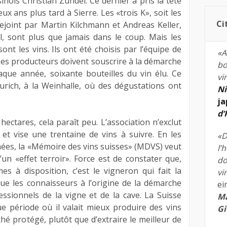
inois Christian Zündel. Ce dernier a pris la tête
ux ans plus tard à Sierre. Les «trois K», soit les
Ci
 rejoint par Martin Kilchmann et Andreas Keller,
, sont plus que jamais dans le coup. Mais les
sont les vins. Ils ont été choisis par l’équipe de
«A
Les producteurs doivent souscrire à la démarche
bo
aque année, soixante bouteilles du vin élu. Ce
vi
urich, à la Weinhalle, où des dégustations ont
Ni
ja
d
hectares, cela paraît peu. L’association n’exclut
et vise une trentaine de vins à suivre. En les
«D
ées, la «Mémoire des vins suisses» (MDVS) veut
l’
un «effet terroir». Force est de constater que,
do
mes à disposition, c’est le vigneron qui fait la
vi
que les connaisseurs à l’origine de la démarche
ei
fessionnels de la vigne et de la cave. La Suisse
Ma
gue période où il valait mieux produire des vins
Gi
hé protégé, plutôt que d’extraire le meilleur de