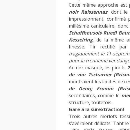
Cette même approche est 
noir Raissennaz
, dont le
impressionnant, confirmé
millésime caniculaire, don
Schaffhousois Ruedi Ba
Kesselring
, de la même an
finesse. Tir rectifié pa
tragiquement le 11 septem
pour la trentième vendang
Au nez masqué, les pinots
2
de von Tscharner (Grisons
montraient les limites de ce
de Georg Fromm (Griso
secondaires, comme le
mer
structure, toutefois.
Gare à la surextraction!
Trois autres merlots tess
s’avéraient délicats. Tant l