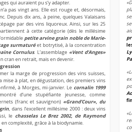
«D
ages qui auraient pu s’y adapter.
pl
n’a pas vingt ans. Elle est rouge et, désormais,
se
nc. Depuis dix ans, à peine, quelques Valaisans
se
cépage par des vins liquoreux. Ainsi, sur les 25
ai
partiennent à cette catégorie (dès le millésime
pr
 formidable
petite arvine grain noble de Marie-
le
itage surmaturé
et botrytisé, à la concentration
Ly
aine Cornulus
. L’assemblage
«Vent d’Anges»
Pa
n cran en retrait, mais en devenir.
ogression
«L
imer la marge de progression des vins suisses,
ex
a mise à plat, en dégustation, des premiers vins
po
confirmé, à Morges, mi-janvier. Le
cornalin 1999
Ad
montré d’une stupéfiante jeunesse, comme
fi
ernets (franc et sauvignon)
«Grand’Cour», du
grin
, dans l’excellent millésime 2000 : deux vins
«L
ssi, le
chasselas Le Brez 2002, de Raymond
re
é en complexité, grâce à la biodynamie.
co
s