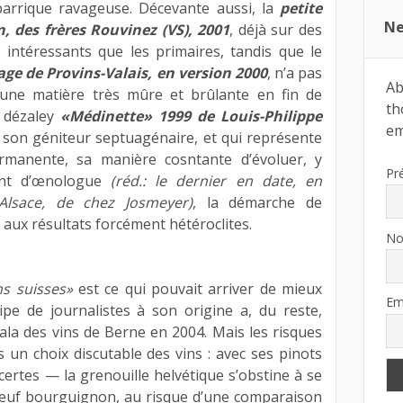
arrique ravageuse. Décevante aussi, la
petite
Ne
, des frères Rouvinez (VS), 2001
, déjà sur des
intéressants que les primaires, tandis que le
age de Provins-Valais, en version 2000
, n’a pas
Ab
 une matière très mûre et brûlante en fin de
th
 dézaley
«Médinette» 1999 de Louis-Philippe
ema
e son géniteur septuagénaire, et qui représente
ermanente, sa manière cosntante d’évoluer, y
Pr
ent d’œnologue
(réd.: le dernier en date, en
Alsace, de chez Josmeyer)
, la démarche de
 aux résultats forcément hétéroclites.
N
s suisses»
est ce qui pouvait arriver de mieux
Em
ipe de journalistes à son origine a, du reste,
ala des vins de Berne en 2004. Mais les risques
s un choix discutable des vins : avec ses pinots
, certes — la grenouille helvétique s’obstine à se
bœuf bourguignon, au risque d’une comparaison