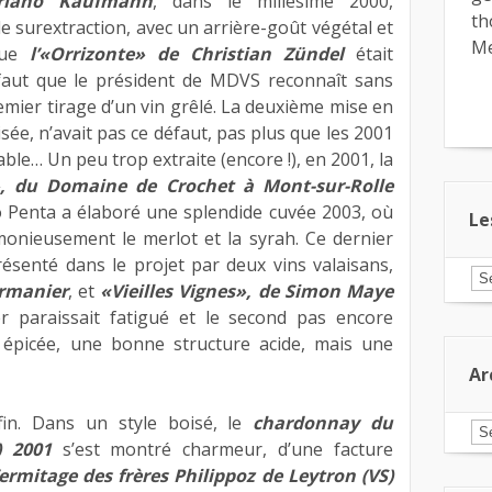
driano Kaufmann
, dans le millésime 2000,
th
 surextraction, avec un arrière-goût végétal et
Me
 que
l’«Orrizonte» de Christian Zündel
était
faut que le président de MDVS reconnaît sans
premier tirage d’un vin grêlé. La deuxième mise en
ée, n’avait pas ce défaut, pas plus que les 2001
ble… Un peu trop extraite (encore !), en 2001, la
, du Domaine de Crochet à Mont-sur-Rolle
o Penta a élaboré une splendide cuvée 2003, où
Le
monieusement le merlot et la syrah. Ce dernier
ésenté dans le projet par deux vins valaisans,
Le
ermanier
, et
«Vieilles Vignes», de Simon Maye
ar
pa
er paraissait fatigué et le second pas encore
ca
épicée, une bonne structure acide, mais une
Ar
fin. Dans un style boisé, le
chardonnay du
Ar
) 2001
s’est montré charmeur, d’une facture
’ermitage des frères Philippoz de Leytron (VS)