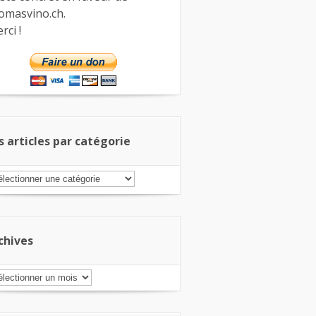
omasvino.ch.
rci !
s articles par catégorie
s
ticles
r
tégorie
chives
chives