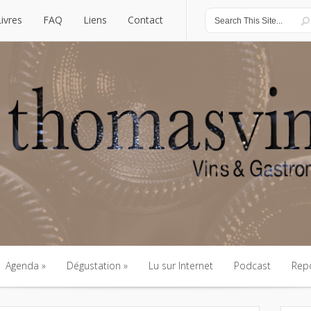
Livres
FAQ
Liens
Contact
Livres
FAQ
Liens
Contact
Agenda
Dégustation
Lu sur Internet
Podcast
Rep
Agenda
Dégustation
Lu sur Internet
Podcast
Rep