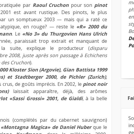
mo
pratiquée par
Raoul Cruchon
pour son
pinot
ph
 2001 est avant rustique. Des pinots, le plus
en
 par un somptueux 2003 — mais qui a raté ce
st
c atypique, en rouge? — reste le
«R» 2000 du
Bo
umann
. Le
«No 3» du Thurgovien Hans Ulrich
De
née, paraissait trop extrait et manquant de
Po
r la suite, explique le producteur (
disparu
bre 2008, juste après son passage à Echichens
e des Cruchon
).
000 Kloster Sion (Argovie), Gian Battista 1999
) et Stadtberger 2000, de Pichler (Zurich)
,
s crus, de goûts imprécis. En 2002, le
pinot noir
ns)
laissait apparaître, déjà, des arômes
Fa
lot «Sassi Grossi» 2001, de Gialdi
, à la belle
So
inois (complétés par du cabernet sauvignon)
in
e
«Montagna Magica» de Daniel Huber
que le
ge