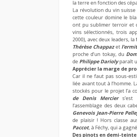
la terre en fonction des cép
La révolution du vin suisse 
cette couleur domine le bla
ont pu sublimer terroir et 
vins sélectionnés, trois ap
2000), avec deux leaders, la
Thérèse Chappaz
et
l’erm
proche d’un tokay, du
Dom
de
Philippe Darioly
paraît u
Apprécier la marge de pr
Car il ne faut pas sous-est
liée avant tout à l’homme. L
stockés pour le projet l’a 
de Denis Mercier
s’est 
l’assemblage des deux cab
Genevois Jean-Pierre Pelle
de plaisir ! Hors classe au
Paccot
, à Féchy, qui a gagn
Des pinots en demi-teinte