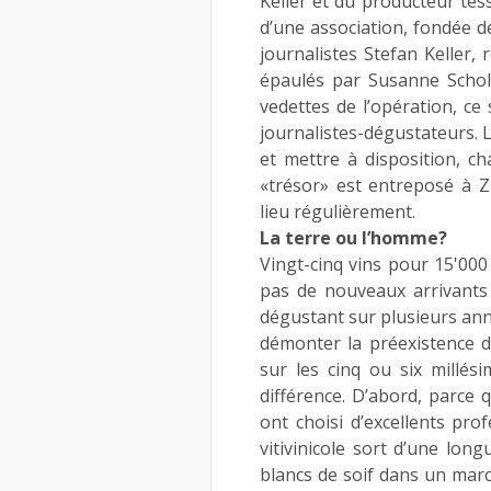
Keller et du producteur tess
d’une association, fondée de
journalistes Stefan Keller,
épaulés par Susanne Scholl
vedettes de l’opération, ce 
journalistes-dégustateurs. 
et mettre à disposition, ch
«trésor» est entreposé à Z
lieu régulièrement.
La terre ou l’homme?
Vingt-cinq vins pour 15'000 
pas de nouveaux arrivants 
dégustant sur plusieurs ann
démonter la préexistence d’
sur les cinq ou six millési
différence. D’abord, parce 
ont choisi d’excellents pro
vitivinicole sort d’une lon
blancs de soif dans un marc