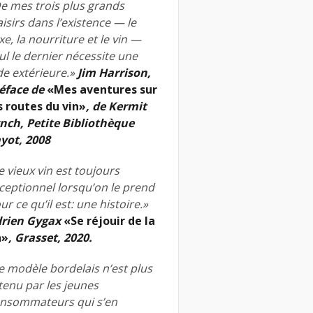
e mes trois plus grands
aisirs dans l’existence — le
xe, la nourriture et le vin —
ul le dernier nécessite une
de extérieure.»
Jim Harrison,
éface de
«Mes aventures sur
s routes du vin»
, de Kermit
nch, Petite Bibliothèque
yot, 2008
e vieux vin est toujours
ceptionnel lorsqu’on le prend
ur ce qu’il est: une histoire.»
rien Gygax
«Se réjouir de la
n»
, Grasset, 2020.
e modèle bordelais n’est plus
tenu par les jeunes
nsommateurs qui s’en