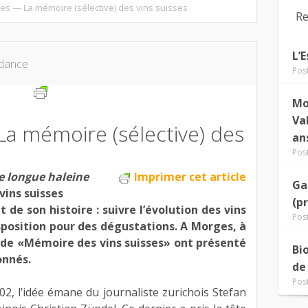
ses — La mémoire (sélective) des vins suisses
Re
L’
dance
Pos
Mo
Va
La mémoire (sélective) des
an
Pos
e longue haleine
Imprimer cet article
Ga
vins suisses
(p
 de son histoire : suivre l’évolution des vins
Pos
isposition pour des dégustations. A Morges, à
rs de «Mémoire des vins suisses» ont présenté
Bi
onnés.
de
Pos
2, l’idée émane du journaliste zurichois Stefan