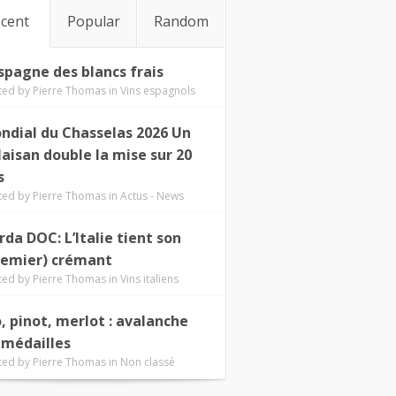
cent
Popular
Random
Espagne des blancs frais
ted by
Pierre Thomas
in
Vins espagnols
ndial du Chasselas 2026 Un
laisan double la mise sur 20
s
ted by
Pierre Thomas
in
Actus - News
rda DOC: L’Italie tient son
remier) crémant
ted by
Pierre Thomas
in
Vins italiens
o, pinot, merlot : avalanche
 médailles
ted by
Pierre Thomas
in
Non classé