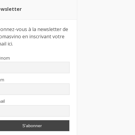
wsletter
onnez-vous à la newsletter de
omasvino en inscrivant votre
il ici.
énom
om
ail