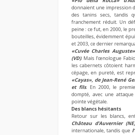
«Pio della Rocca» d’A
donnaient une impression de
des tanins secs, tandis
franchement réduit. Un dé
peine : ce fut, en 2000, le 
bouteilles, évidemment épuis
et 2003, ce dernier remarqua
«Cuvée Charles Auguste»
(VD)
. Mais l’œnologue Fabi
les cabernets côtoient har
cépage, en pureté, est repr
«Cayas», de Jean-René G
et fils
. En 2000, le premi
dompté, avec une attaque 
pointe végétale.
Des blancs hésitants
Retour sur les blancs, en
Château d’Auvernier (NE
internationale, tandis que
l