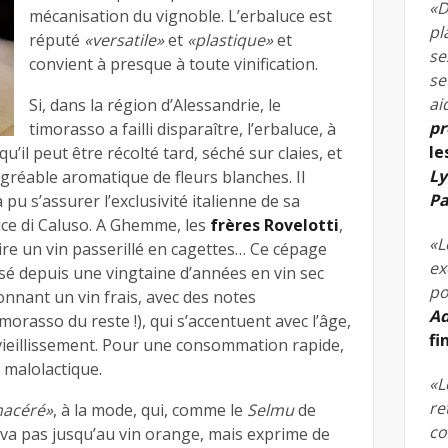
«D
mécanisation du vignoble. L’erbaluce est
pl
réputé
«versatile»
et
«plastique»
et
se
convient à presque à toute vinification.
se
ai
Si, dans la région d’Alessandrie, le
pr
timorasso a failli disparaître, l’erbaluce, à
le
u’il peut être récolté tard, séché sur claies, et
Ly
gréable aromatique de fleurs blanches. Il
Pa
 pu s’assurer l’exclusivité italienne de sa
ce di Caluso. A Ghemme, les
frères Rovelotti
,
«L
re un vin passerillé en cagettes… Ce cépage
ex
é depuis une vingtaine d’années en vin sec
po
onnant un vin frais, avec des notes
Ad
orasso du reste !), qui s’accentuent avec l’âge,
fi
vieillissement. Pour une consommation rapide,
 malolactique.
«L
re
macéré»
, à la mode, qui, comme le
Selmu
de
co
e va pas jusqu’au vin orange, mais exprime de