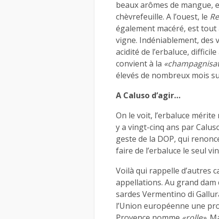
beaux arômes de mangue, et 
chèvrefeuille. A l’ouest, le
Re
également macéré, est tout 
vigne. Indéniablement, des vi
acidité de l’erbaluce, diffici
convient à la
«champagnisat
élevés de nombreux mois sur
A Caluso d’agir…
On le voit, l’erbaluce mérite
y a vingt-cinq ans par Caluso
geste de la DOP, qui renonce
faire de l’erbaluce le seul 
Voilà qui rappelle d’autres c
appellations. Au grand dam
sardes Vermentino di Gallur
l’Union européenne une pr
Provence nomme
«rolle»
. M