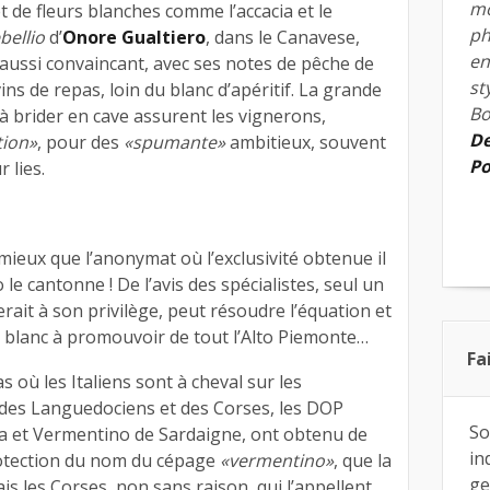
mo
de fleurs blanches comme l’accacia et le
ph
bellio
d’
Onore Gualtiero
, dans le Canavese,
en
aussi convaincant, avec ses notes de pêche de
st
ns de repas, loin du blanc d’apéritif. La grande
Bo
le à brider en cave assurent les vignerons,
De
ion»
, pour des
«spumante»
ambitieux, souvent
Po
 lies.
 mieux que l’anonymat où l’exclusivité obtenue il
 le cantonne ! De l’avis des spécialistes, seul un
rait à son privilège, peut résoudre l’équation et
vin blanc à promouvoir de tout l’Alto Piemonte…
Fa
as où les Italiens sont à cheval sur les
 des Languedociens et des Corses, les DOP
So
a et Vermentino de Sardaigne, ont obtenu de
in
otection du nom du cépage
«vermentino»
, que la
ge
ais les Corses, non sans raison, qui l’appellent