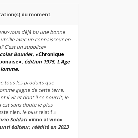
tation(s) du moment
vez-vous déjà bu une bonne
uteille avec un connaisseur en
n? C’est un supplice»
colas Bouvier, «
Chronique
ponaise»
, édition 1975, L’Age
’Homme.
e tous les produits que
homme gagne de cette terre,
nt il vit et dont il se nourrit, le
n est sans doute le plus
nsteinien
: le plus
relatif
.»
rio Soldati
«Vino al vino»
unti éditeur, réédité en 2023