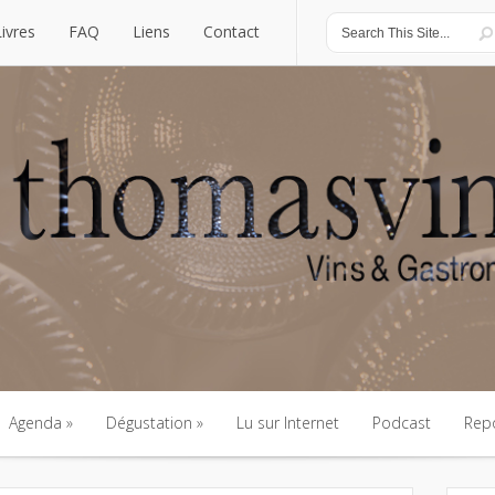
Livres
FAQ
Liens
Contact
Livres
FAQ
Liens
Contact
Agenda
Dégustation
Lu sur Internet
Podcast
Rep
Agenda
Dégustation
Lu sur Internet
Podcast
Rep