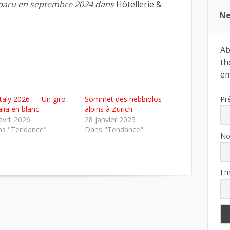
e paru en septembre 2024 dans
Hôtellerie &
Ne
Ab
th
ema
Pr
italy 2026 — Un giro
Sommet des nebbiolos
talia en blanc
alpins à Zurich
avril 2026
28 janvier 2025
s "Tendance"
Dans "Tendance"
N
Em