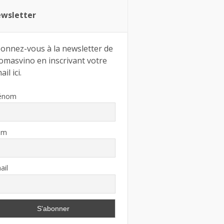
wsletter
onnez-vous à la newsletter de
omasvino en inscrivant votre
il ici.
énom
om
ail