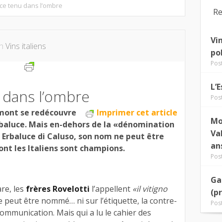
uce tenu dans l’ombre
Re
Vi
in
Vins italiens
po
Pos
L’
 dans l’ombre
Pos
émont se redécouvre
Imprimer cet article
Mo
erbaluce. Mais en-dehors de la «dénomination
Va
 Erbaluce di Caluso, son nom ne peut être
an
ont les Italiens sont champions.
Pos
Ga
re, les
frères Rovelotti
l’appellent
«il vitigno
(p
e peut être nommé… ni sur l’étiquette, la contre-
Pos
ommunication. Mais qui a lu le cahier des