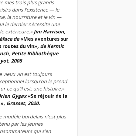
e mes trois plus grands
aisirs dans l’existence — le
xe, la nourriture et le vin —
ul le dernier nécessite une
de extérieure.»
Jim Harrison,
éface de
«Mes aventures sur
s routes du vin»
, de Kermit
nch, Petite Bibliothèque
yot, 2008
e vieux vin est toujours
ceptionnel lorsqu’on le prend
ur ce qu’il est: une histoire.»
rien Gygax
«Se réjouir de la
n»
, Grasset, 2020.
e modèle bordelais n’est plus
tenu par les jeunes
nsommateurs qui s’en