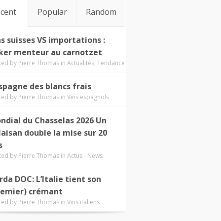
cent
Popular
Random
ns suisses VS importations :
ker menteur au carnotzet
ted by
Pierre Thomas
in
Actualités
,
Tendance
Espagne des blancs frais
ted by
Pierre Thomas
in
Vins espagnols
ndial du Chasselas 2026 Un
laisan double la mise sur 20
s
ted by
Pierre Thomas
in
Actus - News
rda DOC: L’Italie tient son
remier) crémant
ted by
Pierre Thomas
in
Vins italiens