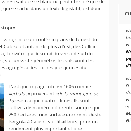
varesi sait que ce blanc ne peut être tiré que de
 qui se cache dans un texte législatif, est donc
Ci
astique
«A
bo
ovara, on a confronté cinq vins de l’ouest du
vi
 Caluso et autant de plus à l’est, des Colline
Ni
ia, la rivière qui descend du versant sud du
ja
, sur un vaste périmètre, les sols vont des
d
tes agrégés à des roches plus jeunes du
.
«D
l’
L’antique cépage, cité en 1606 comme
do
«erbalus»
provenant «
de la montagne de
vi
Turin»
, n’a que quatre clones. Ils sont
ei
cultivés de manière différente sur quelque
Ma
250 hectares, une surface encore modeste.
Gi
Pergola à Caluso, sur fil ailleurs, pour un
rendement plus important et une