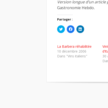
Version longue d’un articl
Gastronomie Hebdo
.
Partager :
Cliquez
Cliquez
Cliquez
pour
pour
pour
partager
partager
partager
sur
sur
sur
Twitter(ouvre
Facebook(ouvre
LinkedIn(ouvre
dans
dans
dans
La Barbera réhabilitée
Vin
une
une
une
nouvelle
nouvelle
nouvelle
10 décembre 2006
d’I
fenêtre)
fenêtre)
fenêtre)
Dans "Vins italiens"
30 
Dan