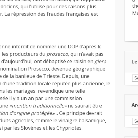
th
dociens, qui l’utilise pour des raisons plus
Me
r. La répression des fraudes françaises est
éenne interdit de nommer une DOP d’après le
s, les producteurs du
prosecco
, qui n’avait pas
d’aujourd’hui, ont débaptisé ce raisin en
glera
Le
énomination Prosecco, devenue géographique,
e de la banlieue de Trieste. Depuis, une
Le
ar
d’une tradition locale réputée plus ancienne, le
pa
ans les mariages, revendique une telle
ca
fusée il y a un an par une commission
Ar
’une
«mention traditionnelle»
ne saurait être
on d’origine protégée»
… Ce principe devrait
duits agricoles, comme le vinaigre balsamique,
Ar
i par les Slovènes et les Chypriotes.