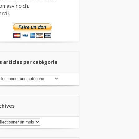
omasvino.ch.
rci !
s articles par catégorie
s
ticles
r
tégorie
chives
chives