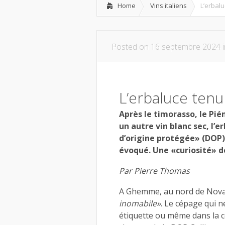
Home
Vins italiens
L’erbal
Posted on 16 septembre 2024 
L’erbaluce tenu
Après le timorasso, le Pi
un autre vin blanc sec, l’
d’origine protégée» (DOP)
évoqué. Une «curiosité» d
Par Pierre Thomas
A Ghemme, au nord de Nova
inomabile»
. Le cépage qui n
étiquette ou même dans la c