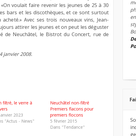
mo
 «On voulait faire revenir les jeunes de 25 à 30
ph
les bars et les discothèques, et ce sont surtout
en
n acheté.» Avec ses trois nouveaux vins, Jean-
st
jours attirer les jeunes et on peut les déguster
Bo
é de Neuchâtel, le Bistrot du Concert, rue de
De
Po
 janvier 2008.
Fa
 filtré, le verre à
Neuchâtel non-filtré
nvers
Premiers flacons pour
janvier 2023
premiers flocons
So
s "Actus - News"
5 février 2015
in
Dans "Tendance"
ge