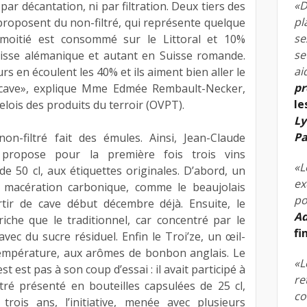
«D
par décantation, ni par filtration. Deux tiers des
pl
roposent du non-filtré, qui représente quelque
se
a moitié est consommé sur le Littoral et 10%
se
isse alémanique et autant en Suisse romande.
ai
rs en écoulent les 40% et ils aiment bien aller le
pr
 cave», explique Mme Edmée Rembault-Necker,
le
telois des produits du terroir (OVPT).
Ly
Pa
on-filtré fait des émules. Ainsi, Jean-Claude
 propose pour la première fois trois vins
«L
de 50 cl, aux étiquettes originales. D’abord, un
ex
 macération carbonique, comme le beaujolais
po
rtir de cave début décembre déjà. Ensuite, le
Ad
riche que le traditionnel, car concentré par le
fi
vec du sucre résiduel. Enfin le Troi’ze, un œil-
 température, aux arômes de bonbon anglais. Le
«L
t est pas à son coup d’essai : il avait participé à
re
tré présenté en bouteilles capsulées de 25 cl,
co
trois ans, l’initiative, menée avec plusieurs