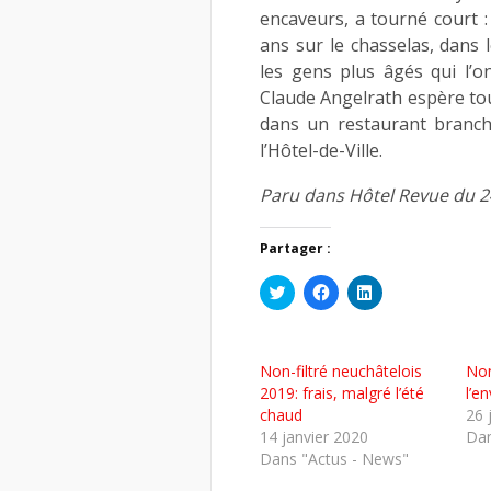
encaveurs, a tourné court :
ans sur le chasselas, dans 
les gens plus âgés qui l’o
Claude Angelrath espère tou
dans un restaurant branch
l’Hôtel-de-Ville.
Paru dans Hôtel Revue du 24
Partager :
Cliquez
Cliquez
Cliquez
pour
pour
pour
partager
partager
partager
sur
sur
sur
Twitter(ouvre
Facebook(ouvre
LinkedIn(ouvre
dans
dans
dans
Non-filtré neuchâtelois
Non
une
une
une
nouvelle
nouvelle
nouvelle
2019: frais, malgré l’été
l’e
fenêtre)
fenêtre)
fenêtre)
chaud
26 
14 janvier 2020
Dan
Dans "Actus - News"