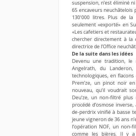
suspension, n’est éliminé ni 
65 encaveurs neuchâtelois p
130'000 litres. Plus de l
seulement «exporté» en Su
«Les cafetiers et restaurateu
chercher directement à la
directrice de l’Office neuchâ
De la suite dans les idées
Devenu une tradition, le n
Angelrath, du Landeron,
technologiques, en flacons 
Prem’ze, un pinot noir en
nouveau, qu’il voudrait so
Deu’ze, un non-filtré plus 
procédé d’osmose inverse, a
de-perdrix vinifié à basse
jeune vigneron de 36 ans n’es
l’opération NOF, un non-fil
comme les bières. Il y a 