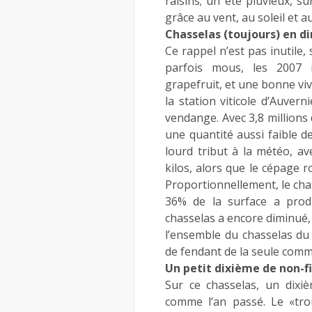
raisins; un été pluvieux, s
grâce au vent, au soleil et a
Chasselas (toujours) en d
Ce rappel n’est pas inutile,
parfois mous, les 2007 
grapefruit, et une bonne viva
la station viticole d’Auvern
vendange. Avec 3,8 millions 
une quantité aussi faible de
lourd tribut à la météo, av
kilos, alors que le cépage 
Proportionnellement, le chass
36% de la surface a prod
chasselas a encore diminué, 
l’ensemble du chasselas du
de fendant de la seule comm
Un petit dixième de non-fi
Sur ce chasselas, un dixiè
comme l’an passé. Le «trou