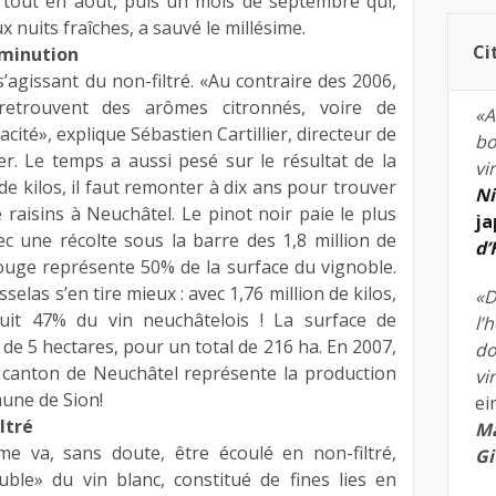
urtout en août, puis un mois de septembre qui,
ux nuits fraîches, a sauvé le millésime.
Ci
iminution
 s’agissant du non-filtré. «Au contraire des 2006,
retrouvent des arômes citronnés, voire de
«A
cité», explique Sébastien Cartillier, directeur de
bo
ier. Le temps a aussi pesé sur le résultat de la
vi
de kilos, il faut remonter à dix ans pour trouver
Ni
 raisins à Neuchâtel. Le pinot noir paie le plus
ja
ec une récolte sous la barre des 1,8 million de
d
rouge représente 50% de la surface du vignoble.
elas s’en tire mieux : avec 1,76 million de kilos,
«D
uit 47% du vin neuchâtelois ! La surface de
l’
de 5 hectares, pour un total de 216 ha. En 2007,
do
 canton de Neuchâtel représente la production
vi
une de Sion!
ei
ltré
Ma
me va, sans doute, être écoulé en non-filtré,
Gi
ble» du vin blanc, constitué de fines lies en