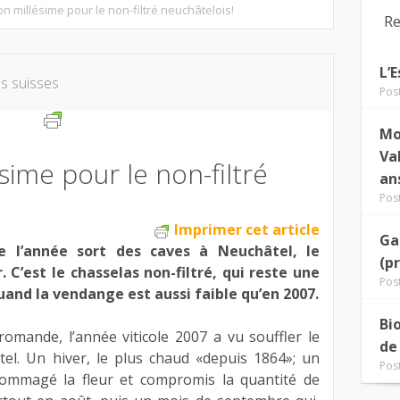
on millésime pour le non-filtré neuchâtelois!
Re
L’
ns suisses
Pos
Mo
Va
sime pour le non-filtré
an
Pos
Imprimer cet article
Ga
e l’année sort des caves à Neuchâtel, le
(p
. C’est le chasselas non-filtré, qui reste une
Pos
quand la vendange est aussi faible qu’en 2007.
Bi
mande, l’année viticole 2007 a vu souffler le
de
tel. Un hiver, le plus chaud «depuis 1864»; un
Pos
dommagé la fleur et compromis la quantité de