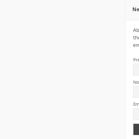
Ne
Ab
th
ema
Pr
N
Em