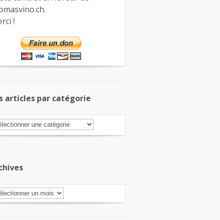
omasvino.ch.
rci !
s articles par catégorie
s
ticles
r
tégorie
chives
chives