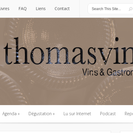
Livres
FAQ
Liens
Contact
Livres
FAQ
Liens
Contact
Agenda
Dégustation
Lu sur Internet
Podcast
Rep
Agenda
Dégustation
Lu sur Internet
Podcast
Rep