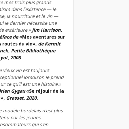
e mes trois plus grands
aisirs dans l’existence — le
xe, la nourriture et le vin —
ul le dernier nécessite une
de extérieure.»
Jim Harrison,
éface de
«Mes aventures sur
s routes du vin»
, de Kermit
nch, Petite Bibliothèque
yot, 2008
e vieux vin est toujours
ceptionnel lorsqu’on le prend
ur ce qu’il est: une histoire.»
rien Gygax
«Se réjouir de la
n»
, Grasset, 2020.
e modèle bordelais n’est plus
tenu par les jeunes
nsommateurs qui s’en