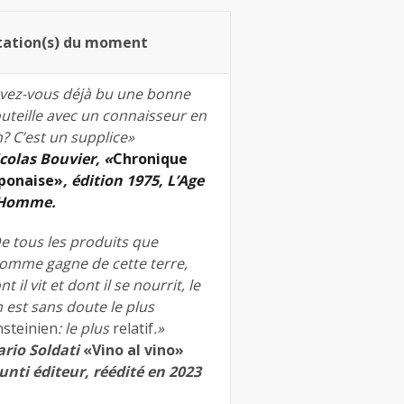
tation(s) du moment
vez-vous déjà bu une bonne
uteille avec un connaisseur en
n? C’est un supplice»
colas Bouvier, «
Chronique
ponaise»
, édition 1975, L’Age
’Homme.
e tous les produits que
homme gagne de cette terre,
nt il vit et dont il se nourrit, le
n est sans doute le plus
nsteinien
: le plus
relatif
.»
rio Soldati
«Vino al vino»
unti éditeur, réédité en 2023