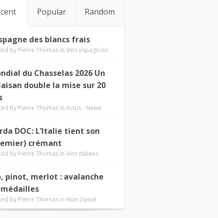
cent
Popular
Random
Espagne des blancs frais
ted by
Pierre Thomas
in
Vins espagnols
ndial du Chasselas 2026 Un
laisan double la mise sur 20
s
ted by
Pierre Thomas
in
Actus - News
rda DOC: L’Italie tient son
remier) crémant
ted by
Pierre Thomas
in
Vins italiens
o, pinot, merlot : avalanche
 médailles
ted by
Pierre Thomas
in
Non classé