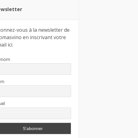
wsletter
onnez-vous à la newsletter de
omasvino en inscrivant votre
il ici.
énom
om
ail