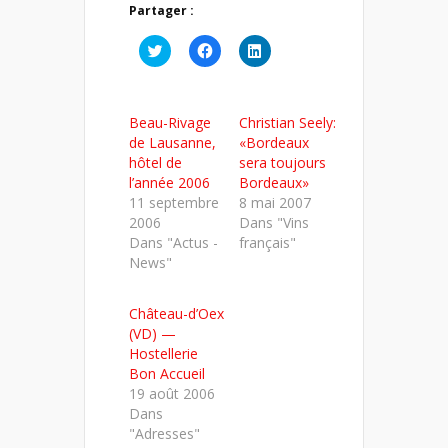
Partager :
Cliquez
Cliquez
Cliquez
pour
pour
pour
partager
partager
partager
sur
sur
sur
Twitter(ouvre
Facebook(ouvre
LinkedIn(ouvre
dans
dans
dans
Beau-Rivage
Christian Seely:
une
une
une
nouvelle
nouvelle
nouvelle
de Lausanne,
«Bordeaux
fenêtre)
fenêtre)
fenêtre)
hôtel de
sera toujours
l’année 2006
Bordeaux»
11 septembre
8 mai 2007
2006
Dans "Vins
Dans "Actus -
français"
News"
Château-d’Oex
(VD) —
Hostellerie
Bon Accueil
19 août 2006
Dans
"Adresses"