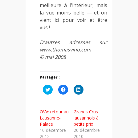
meilleure à l’intérieur, mais
la vue moins belle — et on
vient ici pour voir et être
vus !
D'autres adresses sur
www.thomasvino.com
© mai 2008
Partager :
Cliquez
Cliquez
Cliquez
pour
pour
pour
partager
partager
partager
sur
sur
sur
Twitter(ouvre
Facebook(ouvre
LinkedIn(ouvre
dans
dans
dans
OVV: retour au
Grands Crus
une
une
une
nouvelle
nouvelle
nouvelle
Lausanne-
lausannois à
fenêtre)
fenêtre)
fenêtre)
Palace
petits prix
10 décembre
20 décembre
2012
2010