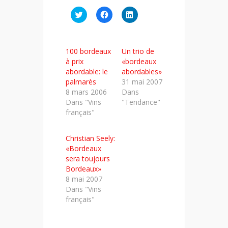
Cliquez
Cliquez
Cliquez
pour
pour
pour
partager
partager
partager
sur
sur
sur
Twitter(ouvre
Facebook(ouvre
LinkedIn(ouvre
dans
dans
dans
100 bordeaux
Un trio de
une
une
une
nouvelle
nouvelle
nouvelle
à prix
«bordeaux
fenêtre)
fenêtre)
fenêtre)
abordable: le
abordables»
palmarès
31 mai 2007
8 mars 2006
Dans
Dans "Vins
"Tendance"
français"
Christian Seely:
«Bordeaux
sera toujours
Bordeaux»
8 mai 2007
Dans "Vins
français"