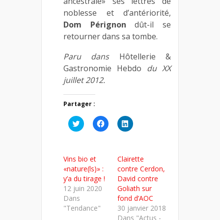
ancestrale» ses lettres de
noblesse et d’antériorité,
Dom Pérignon
dût-il se
retourner dans sa tombe.
Paru dans
Hôtellerie &
Gastronomie Hebdo
du XX
juillet 2012.
Partager :
Cliquez
Cliquez
Cliquez
pour
pour
pour
partager
partager
partager
sur
sur
sur
Twitter(ouvre
Facebook(ouvre
LinkedIn(ouvre
dans
dans
dans
Vins bio et
Clairette
une
une
une
nouvelle
nouvelle
nouvelle
«nature(ls)» :
contre Cerdon,
fenêtre)
fenêtre)
fenêtre)
y’a du tirage !
David contre
12 juin 2020
Goliath sur
Dans
fond d’AOC
"Tendance"
30 janvier 2018
Dans "Actus -