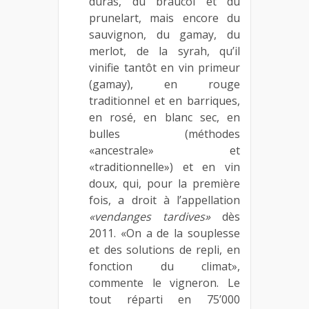
duras, du braucol et du
prunelart, mais encore du
sauvignon, du gamay, du
merlot, de la syrah, qu’il
vinifie tantôt en vin primeur
(gamay), en rouge
traditionnel et en barriques,
en rosé, en blanc sec, en
bulles (méthodes
«ancestrale» et
«traditionnelle») et en vin
doux, qui, pour la première
fois, a droit à l’appellation
«vendanges tardives»
dès
2011. «On a de la souplesse
et des solutions de repli, en
fonction du climat»,
commente le vigneron. Le
tout réparti en 75’000