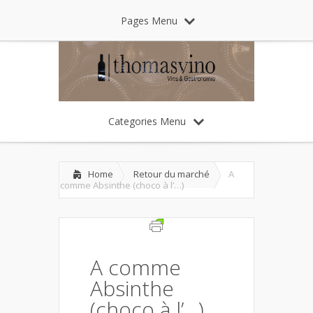
Pages Menu
Categories Menu
Home
Retour du marché
A
comme Absinthe (choco à l’…)
A comme
Absinthe
(choco à l’…)