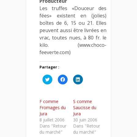
Producteur
Les truffes «Douceur des
fées» existent en (jolies)
boîtes de 6, 15 ou 21. Elles
peuvent aussi être livrées en
vrac, toutes nues, à 80 fr. le
kilo. (www.choco-
feeverte.com)
Partager :
Cliquez
Cliquez
Cliquez
pour
pour
pour
partager
partager
partager
sur
sur
sur
Twitter(ouvre
Facebook(ouvre
LinkedIn(ouvre
dans
dans
dans
F comme
S comme
une
une
une
nouvelle
nouvelle
nouvelle
Fromages du
Saucisse du
fenêtre)
fenêtre)
fenêtre)
Jura
Jura
8 juillet 2006
30 juin 2006
Dans "Retour
Dans "Retour
du marché"
du marché"