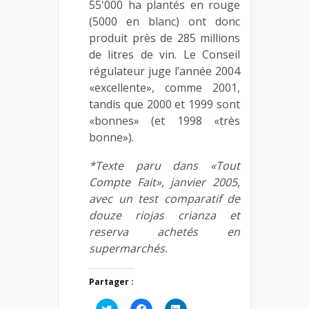
55'000 ha plantés en rouge
(5000 en blanc) ont donc
produit près de 285 millions
de litres de vin. Le Conseil
régulateur juge l’année 2004
«excellente», comme 2001,
tandis que 2000 et 1999 sont
«bonnes» (et 1998 «très
bonne»).
*Texte paru dans «Tout
Compte Fait», janvier 2005,
avec un test comparatif de
douze riojas crianza et
reserva achetés en
supermarchés.
Partager :
Cliquez
Cliquez
Cliquez