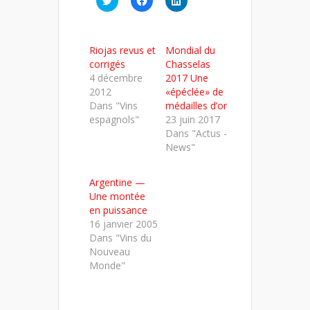
pour
pour
pour
partager
partager
partager
sur
sur
sur
Twitter(ouvre
Facebook(ouvre
LinkedIn(ouvre
dans
dans
dans
Riojas revus et
Mondial du
une
une
une
nouvelle
nouvelle
nouvelle
corrigés
Chasselas
fenêtre)
fenêtre)
fenêtre)
4 décembre
2017 Une
2012
«épéclée» de
Dans "Vins
médailles d’or
espagnols"
23 juin 2017
Dans "Actus -
News"
Argentine —
Une montée
en puissance
16 janvier 2005
Dans "Vins du
Nouveau
Monde"