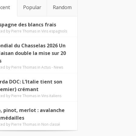
cent
Popular
Random
Espagne des blancs frais
ted by
Pierre Thomas
in
Vins espagnols
ndial du Chasselas 2026 Un
laisan double la mise sur 20
s
ted by
Pierre Thomas
in
Actus - News
rda DOC: L’Italie tient son
remier) crémant
ted by
Pierre Thomas
in
Vins italiens
o, pinot, merlot : avalanche
 médailles
ted by
Pierre Thomas
in
Non classé