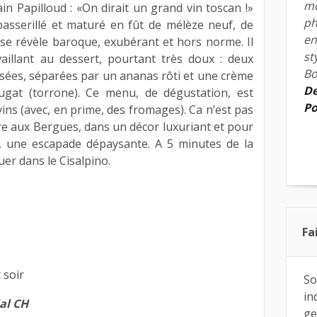
mo
n Papilloud : «On dirait un grand vin toscan !»
ph
 passerillé et maturé en fût de mélèze neuf, de
en
se révèle baroque, exubérant et hors norme. Il
st
vaillant au dessert, pourtant très doux : deux
Bo
sées, séparées par un ananas rôti et une crème
De
ugat (torrone). Ce menu, de dégustation, est
Po
vins (avec, en prime, des fromages). Ca n’est pas
fre aux Bergues, dans un décor luxuriant et pour
 une escapade dépaysante. A 5 minutes de la
r dans le Cisalpino.
Fa
 soir
So
in
ial CH
ge