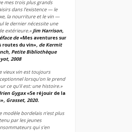
e mes trois plus grands
aisirs dans l’existence — le
xe, la nourriture et le vin —
ul le dernier nécessite une
de extérieure.»
Jim Harrison,
éface de
«Mes aventures sur
s routes du vin»
, de Kermit
nch, Petite Bibliothèque
yot, 2008
e vieux vin est toujours
ceptionnel lorsqu’on le prend
ur ce qu’il est: une histoire.»
rien Gygax
«Se réjouir de la
n»
, Grasset, 2020.
e modèle bordelais n’est plus
tenu par les jeunes
nsommateurs qui s’en