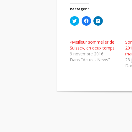
Partager :
Cliquez
Cliquez
Cliquez
pour
pour
pour
partager
partager
partager
sur
sur
sur
Twitter(ouvre
Facebook(ouvre
LinkedIn(ouvre
dans
dans
dans
«Meilleur sommelier de
Som
une
une
une
nouvelle
nouvelle
nouvelle
Suisse», en deux temps
201
fenêtre)
fenêtre)
fenêtre)
9 novembre 2016
mar
Dans "Actus - News"
23 
Dan