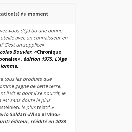
tation(s) du moment
vez-vous déjà bu une bonne
uteille avec un connaisseur en
n? C’est un supplice»
colas Bouvier, «
Chronique
ponaise»
, édition 1975, L’Age
’Homme.
e tous les produits que
homme gagne de cette terre,
nt il vit et dont il se nourrit, le
n est sans doute le plus
nsteinien
: le plus
relatif
.»
rio Soldati
«Vino al vino»
unti éditeur, réédité en 2023