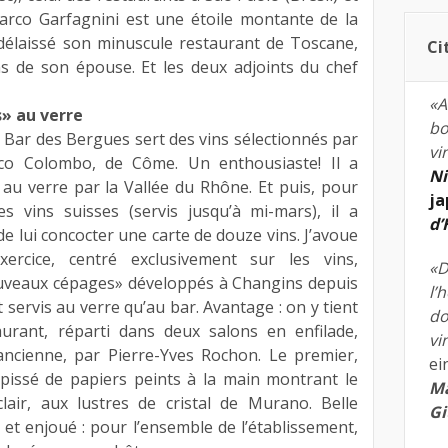
 Marco Garfagnini est une étoile montante de la
 délaissé son minuscule restaurant de Toscane,
Ci
s de son épouse. Et les deux adjoints du chef
«A
» au verre
bo
ct Bar des Bergues sert des vins sélectionnés par
vi
ico Colombo, de Côme. Un enthousiaste! Il a
Ni
au verre par la Vallée du Rhône. Et puis, pour
ja
 vins suisses (servis jusqu’à mi-mars), il a
d
e lui concocter une carte de douze vins. J’avoue
ercice, centré exclusivement sur les vins,
«D
nouveaux cépages» développés à Changins depuis
l’
t servis au verre qu’au bar. Avantage : on y tient
do
urant, réparti dans deux salons en enfilade,
vi
’ancienne, par Pierre-Yves Rochon. Le premier,
ei
apissé de papiers peints à la main montrant le
Ma
lair, aux lustres de cristal de Murano. Belle
Gi
e et enjoué : pour l’ensemble de l’établissement,