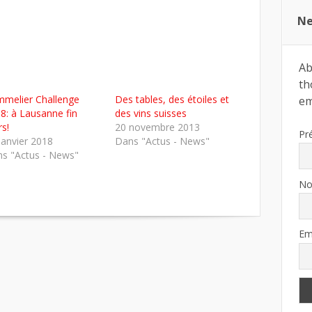
Ne
Ab
th
melier Challenge
Des tables, des étoiles et
ema
8: à Lausanne fin
des vins suisses
s!
20 novembre 2013
Pr
janvier 2018
Dans "Actus - News"
s "Actus - News"
N
Em