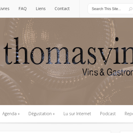
Livres
FAQ
Liens
Contact
Livres
FAQ
Liens
Contact
Agenda
Dégustation
Lu sur Internet
Podcast
Rep
Agenda
Dégustation
Lu sur Internet
Podcast
Rep