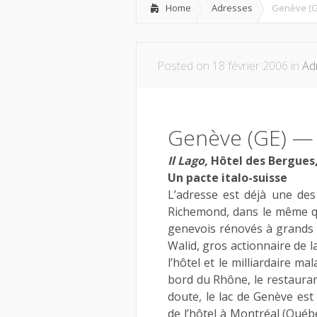
Home
Adresses
Genève (GE
Posted on 18 février 2006 in
Ad
Genève (GE) — 
Il Lago,
Hôtel des Bergues
Un pacte italo-suisse
L’adresse est déjà une de
Richemond, dans le même qu
genevois rénovés à grands fr
Walid, gros actionnaire de l
l’hôtel et le milliardaire m
bord du Rhône, le restaurant
doute, le lac de Genève est 
de l’hôtel à Montréal (Québe