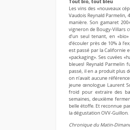
Tout bio, tout bleu
Les vins des «nouveaux cépa
Vaudois Reynald Parmelin, 4
manière. Son gamaret 2004
vigneron de Bougy-Villars c
d’un seul tenant, en «bio»
d’écouler près de 10% à l’ex
est passé par la Californie e
«packaging». Ses cuvées «h
bleues! Reynald Parmelin f
passé, il en a produit plus d
on n’avait aucune référence
jeune œnologue Laurent Som
froid pour extraire des b
semaines, deuxième fermen
belle étoffe. Et reconnue pa
la dégustation OVV-Guillon.
Chronique du Matin-Dimanch