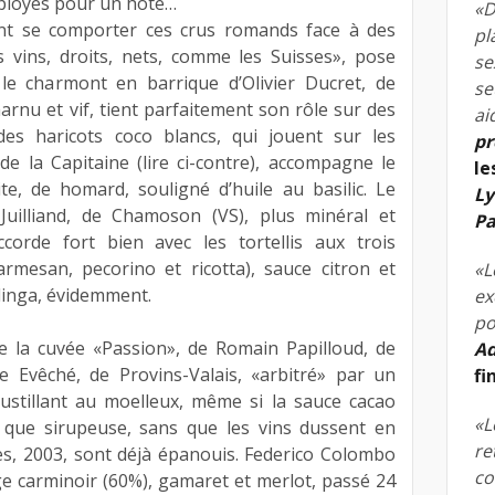
ployés pour un hôte…
«D
nt se comporter ces crus romands face à des
pl
os vins, droits, nets, comme les Suisses», pose
se
 le charmont en barrique d’Olivier Ducret, de
se
arnu et vif, tient parfaitement son rôle sur des
ai
es haricots coco blancs, qui jouent sur les
pr
de la Capitaine (lire ci-contre), accompagne le
le
ite, de homard, souligné d’huile au basilic. Le
Ly
 Juilliand, de Chamoson (VS), plus minéral et
Pa
ccorde fort bien avec les tortellis aux trois
rmesan, pecorino et ricotta), sauce citron et
«L
linga, évidemment.
ex
po
e la cuvée «Passion», de Romain Papilloud, de
Ad
e Evêché, de Provins-Valais, «arbitré» par un
fi
ustillant au moelleux, même si la sauce cacao
«L
 que sirupeuse, sans que les vins dussent en
re
es, 2003, sont déjà épanouis. Federico Colombo
co
ge carminoir (60%), gamaret et merlot, passé 24