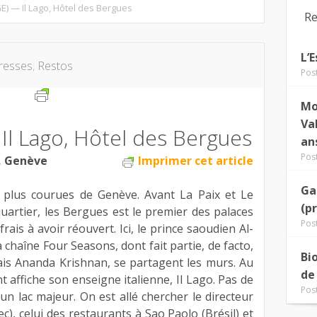
) — Il Lago, Hôtel des Bergues
Re
L’
resses
,
Restos
Pos
Mo
Va
Il Lago, Hôtel des Bergues
an
Pos
, Genève
Imprimer cet article
Ga
s plus courues de Genève. Avant La Paix et Le
(p
artier, les Bergues est le premier des palaces
Pos
ais à avoir réouvert. Ici, le prince saoudien Al-
a chaîne Four Seasons, dont fait partie, de facto,
Bi
alais Ananda Krishnan, se partagent les murs. Au
de
 affiche son enseigne italienne, Il Lago. Pas de
Pos
un lac majeur. On est allé chercher le directeur
c), celui des restaurants à Sao Paolo (Brésil) et