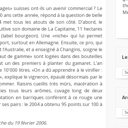
th
ges» suisses ont-ils un avenir commercial ? Le
Me
0 ans cette année, répond à la question de belle
 met tous les atouts de son côté. D’abord, le
ultive son domaine de La Capitaine, 11 hectares
 (label bourgeon). Une «niche» qui lui permet
port, surtout en Allemagne. Ensuite, ce pro, qui
t l’Australie, et a enseigné à Changins, soigne le
aut de gamme» sont logées dans des bouteilles
Le
ut un des premiers à planter du gamaret. L’an
e 10'000 litres. «On a dû apprendre à le vinifier :
Le
», explique le vigneron, épaulé désormais par le
ar
pa
mer. Raisins cueillis très mûrs, macération à
ca
aies tous leurs arômes, cuvage long de deux
Ar
tation en barriques confèrent à ce rouge une
r ses pairs : le 2004 a obtenu 95 points sur 100 à
Ar
e du 19 février 2006.