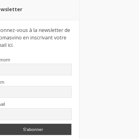
wsletter
onnez-vous à la newsletter de
omasvino en inscrivant votre
il ici.
énom
om
ail