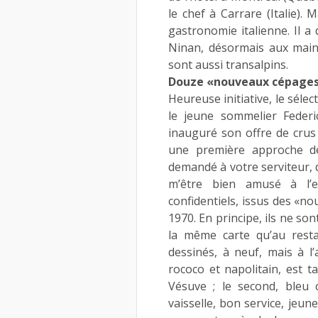
le chef à Carrare (Italie).
gastronomie italienne. Il a
Ninan, désormais aux main
sont aussi transalpins.
Douze «nouveaux cépages
Heureuse initiative, le séle
le jeune sommelier Feder
inauguré son offre de crus 
une première approche des
demandé à votre serviteur, d
m’être bien amusé à l’ex
confidentiels, issus des «
1970. En principe, ils ne son
la même carte qu’au resta
dessinés, à neuf, mais à l
rococo et napolitain, est t
Vésuve ; le second, bleu c
vaisselle, bon service, jeun