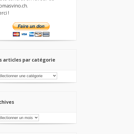
omasvino.ch.
rci !
s articles par catégorie
s
ticles
r
tégorie
chives
chives