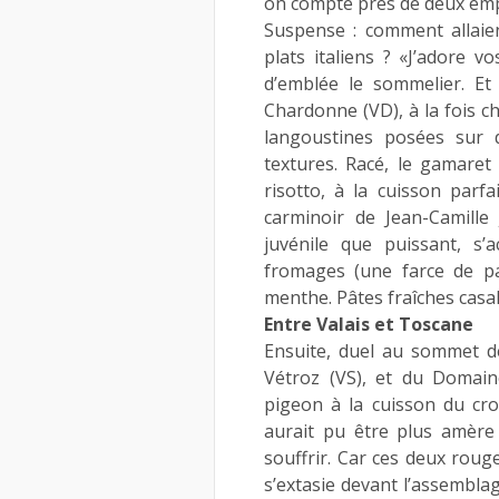
on compte près de deux em
Suspense : comment allaie
plats italiens ? «J’adore v
d’emblée le sommelier. Et
Chardonne (VD), à la fois ch
langoustines posées sur d
textures. Racé, le gamaret 
risotto, à la cuisson parfa
carminoir de Jean-Camille
juvénile que puissant, s’a
fromages (une farce de pa
menthe. Pâtes fraîches casa
Entre Valais et Toscane
Ensuite, duel au sommet d
Vétroz (VS), et du Domain
pigeon à la cuisson du cro
aurait pu être plus amère
souffrir. Car ces deux roug
s’extasie devant l’assembla