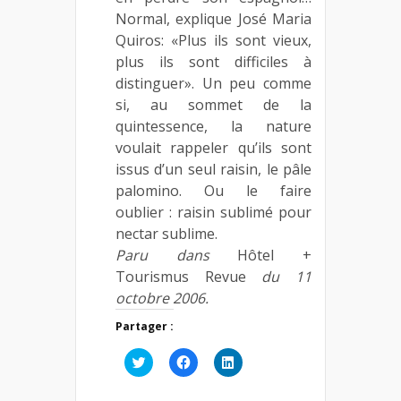
Normal, explique José Maria
Quiros: «Plus ils sont vieux,
plus ils sont difficiles à
distinguer». Un peu comme
si, au sommet de la
quintessence, la nature
voulait rappeler qu’ils sont
issus d’un seul raisin, le pâle
palomino. Ou le faire
oublier : raisin sublimé pour
nectar sublime.
Paru dans
Hôtel +
Tourismus Revue
du 11
octobre 2006.
Partager :
Cliquez
Cliquez
Cliquez
pour
pour
pour
partager
partager
partager
sur
sur
sur