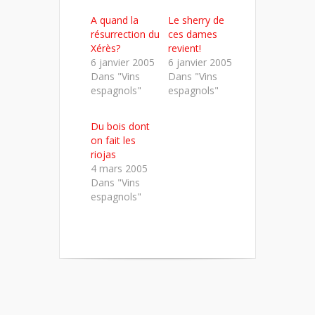
Twitter(ouvre
Facebook(ouvre
LinkedIn(ouvre
dans
dans
dans
A quand la
Le sherry de
une
une
une
nouvelle
nouvelle
nouvelle
résurrection du
ces dames
fenêtre)
fenêtre)
fenêtre)
Xérès?
revient!
6 janvier 2005
6 janvier 2005
Dans "Vins
Dans "Vins
espagnols"
espagnols"
Du bois dont
on fait les
riojas
4 mars 2005
Dans "Vins
espagnols"