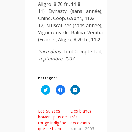
Aligro, 8,70 fr.,
11.8
11) Dynasty (sans année),
Chine, Coop, 6,90 fr.,
11.6
12) Muscat sec (sans année),
Vignerons de Balma Venitia
(France), Aligro, 8,20 fr.,
11.2
Paru dans
Tout Compte Fait
,
septembre 2007.
Partager :
Cliquez
Cliquez
Cliquez
pour
pour
pour
partager
partager
partager
sur
sur
sur
Twitter(ouvre
Facebook(ouvre
LinkedIn(ouvre
dans
dans
dans
Les Suisses
Des blancs
une
une
une
nouvelle
nouvelle
nouvelle
boivent plus de
très
fenêtre)
fenêtre)
fenêtre)
rouge indigène
décevants…
que de blanc
4 mars 2005