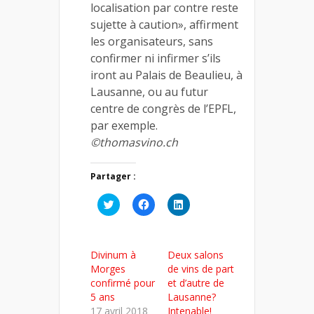
localisation par contre reste
sujette à caution», affirment
les organisateurs, sans
confirmer ni infirmer s’ils
iront au Palais de Beaulieu, à
Lausanne, ou au futur
centre de congrès de l’EPFL,
par exemple.
©thomasvino.ch
Partager :
Cliquez
Cliquez
Cliquez
pour
pour
pour
partager
partager
partager
sur
sur
sur
Twitter(ouvre
Facebook(ouvre
LinkedIn(ouvre
dans
dans
dans
Divinum à
Deux salons
une
une
une
nouvelle
nouvelle
nouvelle
Morges
de vins de part
fenêtre)
fenêtre)
fenêtre)
confirmé pour
et d’autre de
5 ans
Lausanne?
17 avril 2018
Intenable!