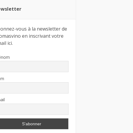
wsletter
onnez-vous à la newsletter de
omasvino en inscrivant votre
il ici.
énom
om
ail