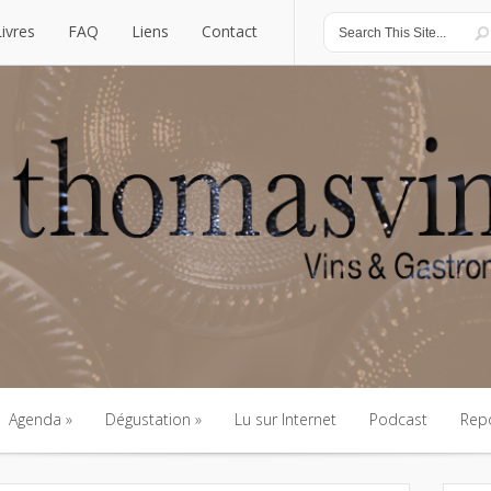
Livres
FAQ
Liens
Contact
Livres
FAQ
Liens
Contact
Agenda
Dégustation
Lu sur Internet
Podcast
Rep
Agenda
Dégustation
Lu sur Internet
Podcast
Rep