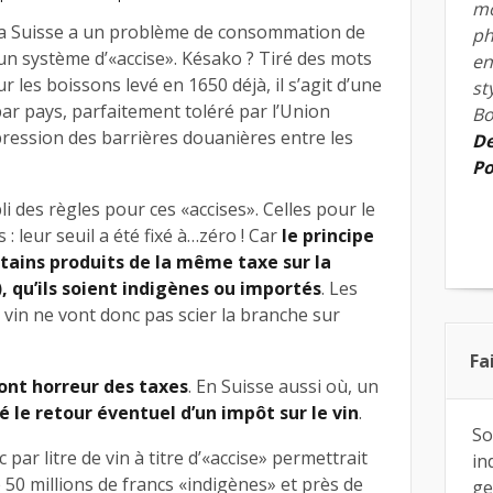
mo
la Suisse a un problème de consommation de
ph
e un système d’«accise». Késako ? Tiré des mots
en
r les boissons levé en 1650 déjà, il s’agit d’une
st
ar pays, parfaitement toléré par l’Union
Bo
ression des barrières douanières entre les
De
Po
li des règles pour ces «accises». Celles pour le
: leur seuil a été fixé à…zéro ! Car
le principe
rtains produits de la même taxe sur la
), qu’ils soient indigènes ou importés
. Les
vin ne vont donc pas scier la branche sur
Fa
ont horreur des taxes
. En Suisse aussi où, un
é le retour éventuel d’un impôt sur le vin
.
So
 par litre de vin à titre d’«accise» permettrait
in
50 millions de francs «indigènes» et près de
ge