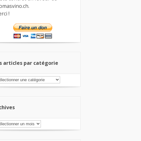
omasvino.ch.
rci !
s articles par catégorie
s
ticles
r
tégorie
chives
chives