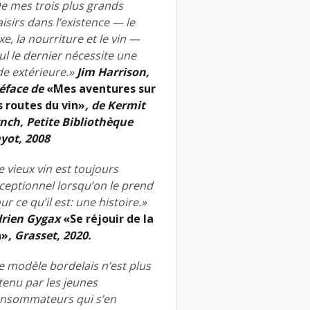
e mes trois plus grands
aisirs dans l’existence — le
xe, la nourriture et le vin —
ul le dernier nécessite une
de extérieure.»
Jim Harrison,
éface de
«Mes aventures sur
s routes du vin»
, de Kermit
nch, Petite Bibliothèque
yot, 2008
e vieux vin est toujours
ceptionnel lorsqu’on le prend
ur ce qu’il est: une histoire.»
rien Gygax
«Se réjouir de la
n»
, Grasset, 2020.
e modèle bordelais n’est plus
tenu par les jeunes
nsommateurs qui s’en