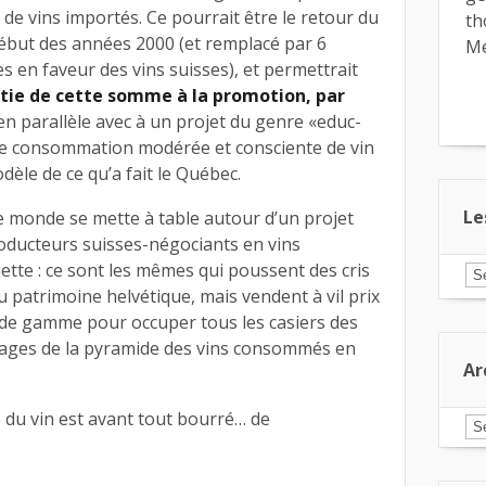
e de vins importés. Ce pourrait être le retour du
th
 début des années 2000 (et remplacé par 6
Me
es en faveur des vins suisses), et permettrait
rtie de cette somme à la promotion, par
 en parallèle avec à un projet du genre «educ-
e consommation modérée et consciente de vin
dèle de ce qu’a fait le Québec.
Le
le monde se mette à table autour d’un projet
roducteurs suisses-négociants en vins
ette : ce sont les mêmes qui poussent des cris
Le
ar
 patrimoine helvétique, mais vendent à vil prix
pa
 de gamme pour occuper tous les casiers des
ca
tages de la pyramide des vins consommés en
Ar
e du vin est avant tout bourré… de
Ar