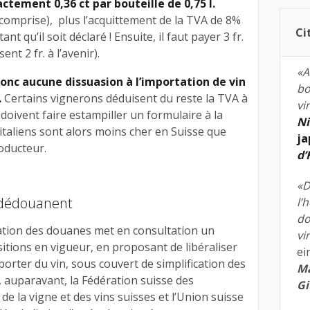
ctement 0,36 ct par bouteille de 0,75 l.
 comprise), plus l’acquittement de la TVA de 8%
Ci
nt qu’il soit déclaré ! Ensuite, il faut payer 3 fr.
nt 2 fr. à l’avenir).
«A
donc aucune dissuasion à l’importation de vin
bo
.
Certains vignerons déduisent du reste la TVA à
vi
 doivent faire estampiller un formulaire à la
Ni
 italiens sont alors moins cher en Suisse que
ja
oducteur.
d
«D
 dédouanent
l’
do
ration des douanes met en consultation un
vi
sitions en vigueur, en proposant de libéraliser
ei
importer du vin, sous couvert de simplification des
Ma
, auparavant, la Fédération suisse des
Gi
de la vigne et des vins suisses et l’Union suisse