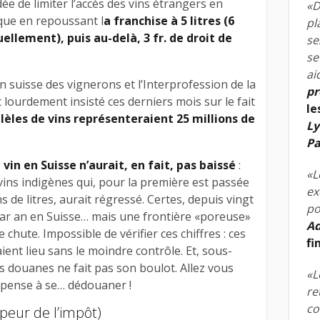
ée de limiter l’accès des vins étrangers en
«D
ique en repoussant l
a franchise à 5 litres (6
pl
uellement), puis au-delà, 3 fr. de droit de
se
se
ai
 suisse des vignerons et l’Interprofession de la
pr
t lourdement insisté ces derniers mois sur le fait
le
lèles de vins représenteraient 25 millions de
Ly
Pa
vin en Suisse n’aurait, en fait, pas baissé
:
«L
ins indigènes qui, pour la première est passée
ex
s de litres, aurait régressé. Certes, depuis vingt
po
ar an en Suisse… mais une frontière «poreuse»
Ad
e chute. Impossible de vérifier ces chiffres : ces
fi
ient lieu sans le moindre contrôle. Et, sous-
s douanes ne fait pas son boulot. Allez vous
«L
e pense à se… dédouaner !
re
co
a peur de l’impôt)