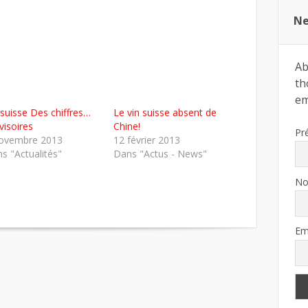
Ne
Ab
th
ema
 suisse Des chiffres…
Le vin suisse absent de
visoires
Chine!
Pr
ovembre 2013
12 février 2013
s "Actualités"
Dans "Actus - News"
N
Em