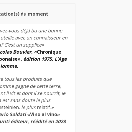
tation(s) du moment
vez-vous déjà bu une bonne
uteille avec un connaisseur en
n? C’est un supplice»
colas Bouvier, «
Chronique
ponaise»
, édition 1975, L’Age
’Homme.
e tous les produits que
homme gagne de cette terre,
nt il vit et dont il se nourrit, le
n est sans doute le plus
nsteinien
: le plus
relatif
.»
rio Soldati
«Vino al vino»
unti éditeur, réédité en 2023