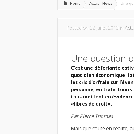
Home
Actus - News
Une que
Posted on 22 juillet 2013 in
Act
Une question d
C’est une déferlante estiva
quotidien économique lib
les cris d’orfraie sur l’éve
personne, en trafic touris
tous mettent en évidence 
«libres de droit».
Par Pierre Thomas
Mais que coûte en réalité, au