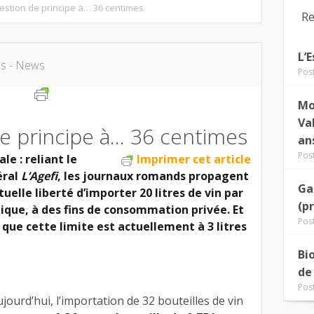
stion de principe à… 36 centimes
Re
L’
us - News
Pos
Mo
Va
e principe à… 36 centimes
an
Pos
le : reliant le
Imprimer cet article
éral
L’Agefi
, les journaux romands propagent
Ga
ntuelle liberté d’importer 20 litres de vin par
(p
tique, à des fins de consommation privée. Et
Pos
que cette limite est actuellement à 3 litres
Bi
de
Pos
jourd’hui, l’importation de 32 bouteilles de vin