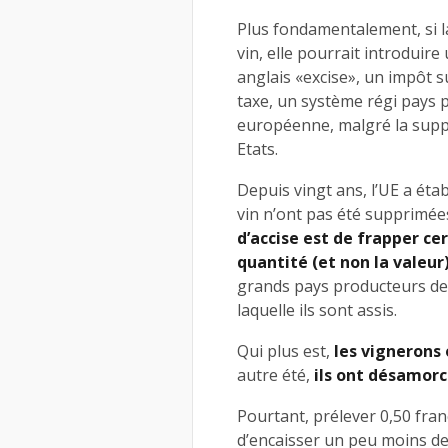
Plus fondamentalement, si 
vin, elle pourrait introduir
anglais «excise», un impôt su
taxe, un système régi pays p
européenne, malgré la supp
Etats.
Depuis vingt ans, l’UE a étab
vin n’ont pas été supprimées 
d’accise est de frapper ce
quantité (et non la valeur
grands pays producteurs de 
laquelle ils sont assis.
Qui plus est,
les vignerons 
autre été,
ils ont désamorc
Pourtant, prélever 0,50 franc
d’encaisser un peu moins de 