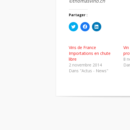
©thomasvino.ch
Partager :
Cliquez
Cliquez
Cliquez
pour
pour
pour
partager
partager
partager
sur
sur
sur
Twitter(ouvre
Facebook(ouvre
LinkedIn(ouvre
dans
dans
dans
Vins de France
Vin
une
une
une
nouvelle
nouvelle
nouvelle
Importations en chute
pro
fenêtre)
fenêtre)
fenêtre)
libre
8 n
2 novembre 2014
Dan
Dans "Actus - News"