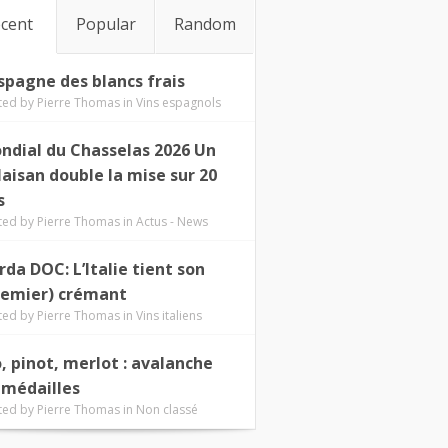
cent
Popular
Random
Espagne des blancs frais
ted by
Pierre Thomas
in
Vins espagnols
ndial du Chasselas 2026 Un
laisan double la mise sur 20
s
ted by
Pierre Thomas
in
Actus - News
rda DOC: L’Italie tient son
remier) crémant
ted by
Pierre Thomas
in
Vins italiens
o, pinot, merlot : avalanche
 médailles
ted by
Pierre Thomas
in
Non classé