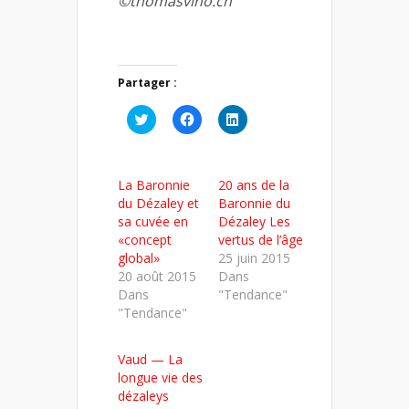
©thomasvino.ch
Partager :
Cliquez
Cliquez
Cliquez
pour
pour
pour
partager
partager
partager
sur
sur
sur
Twitter(ouvre
Facebook(ouvre
LinkedIn(ouvre
dans
dans
dans
La Baronnie
20 ans de la
une
une
une
nouvelle
nouvelle
nouvelle
du Dézaley et
Baronnie du
fenêtre)
fenêtre)
fenêtre)
sa cuvée en
Dézaley Les
«concept
vertus de l’âge
global»
25 juin 2015
20 août 2015
Dans
Dans
"Tendance"
"Tendance"
Vaud — La
longue vie des
dézaleys