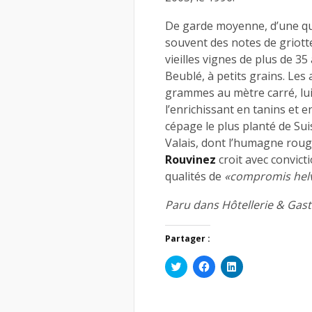
De garde moyenne, d’une qu
souvent des notes de griotte
vieilles vignes de plus de 35
Beublé, à petits grains. Le
grammes au mètre carré, lui
l’enrichissant en tanins et e
cépage le plus planté de Suis
Valais, dont l’humagne rouge
Rouvinez
croit avec convict
qualités de
«compromis hel
Paru dans Hôtellerie & Gas
Partager :
Cliquez
Cliquez
Cliquez
pour
pour
pour
partager
partager
partager
sur
sur
sur
Twitter(ouvre
Facebook(ouvre
LinkedIn(ouvre
dans
dans
dans