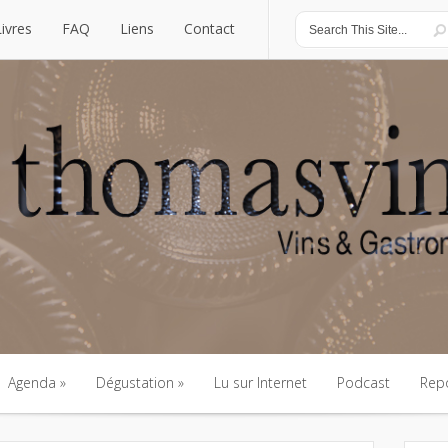
Livres
FAQ
Liens
Contact
Livres
FAQ
Liens
Contact
Agenda
Dégustation
Lu sur Internet
Podcast
Rep
Agenda
Dégustation
Lu sur Internet
Podcast
Rep