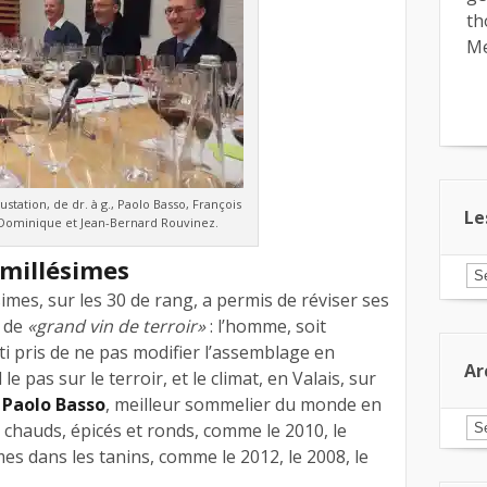
th
Me
ustation, de dr. à g., Paolo Basso, François
Le
 Dominique et Jean-Bernard Rouvinez.
s millésimes
Le
ar
imes, sur les 30 de rang, a permis de réviser ses
pa
n de
«grand vin de terroir»
: l’homme, soit
ca
ti pris de ne pas modifier l’assemblage en
Ar
e pas sur le terroir, et le climat, en Valais, sur
e
Paolo Basso
, meilleur sommelier du monde en
Ar
s chauds, épicés et ronds, comme le 2010, le
mes dans les tanins, comme le 2012, le 2008, le