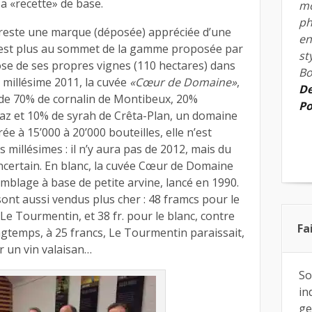
a «recette» de base.
mo
ph
reste une marque (déposée) appréciée d’une
en
l n’est plus au sommet de la gamme proposée par
st
spose de ses propres vignes (110 hectares) dans
Bo
e millésime 2011, la cuvée
«Cœur de Domaine»
,
De
 de 70% de cornalin de Montibeux, 20%
Po
az et 10% de syrah de Crêta-Plan, un domaine
rée à 15’000 à 20’000 bouteilles, elle n’est
 millésimes : il n’y aura pas de 2012, mais du
incertain. En blanc, la cuvée Cœur de Domaine
emblage à base de petite arvine, lancé en 1990.
ont aussi vendus plus cher : 48 framcs pour le
 Le Tourmentin, et 38 fr. pour le blanc, contre
Fa
ngtemps, à 25 francs, Le Tourmentin paraissait,
r un vin valaisan…
So
in
ge