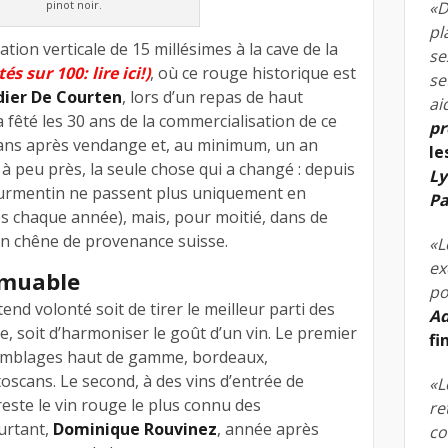
pinot noir.
«D
pl
on verticale de 15 millésimes à la cave de la
se
és sur 100: lire ici!)
, où ce rouge historique est
se
dier De Courten
, lors d’un repas de haut
ai
 fêté les 30 ans de la commercialisation de ce
pr
 ans après vendange et, au minimum, un an
le
, à peu près, la seule chose qui a changé : depuis
Ly
Tourmentin ne passent plus uniquement en
Pa
es chaque année), mais, pour moitié, dans de
 en chêne de provenance suisse.
«L
ex
mmuable
po
nd volonté soit de tirer le meilleur parti des
Ad
, soit d’harmoniser le goût d’un vin. Le premier
fi
semblages haut de gamme, bordeaux,
oscans. Le second, à des vins d’entrée de
«L
este le vin rouge le plus connu des
re
urtant,
Dominique Rouvinez
, année après
co