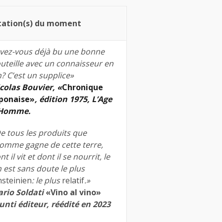
tation(s) du moment
vez-vous déjà bu une bonne
uteille avec un connaisseur en
n? C’est un supplice»
colas Bouvier, «
Chronique
ponaise»
, édition 1975, L’Age
’Homme.
e tous les produits que
homme gagne de cette terre,
nt il vit et dont il se nourrit, le
n est sans doute le plus
nsteinien
: le plus
relatif
.»
rio Soldati
«Vino al vino»
unti éditeur, réédité en 2023