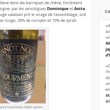
 élevé dans dix barriques de chêne, forcément
ogne, par les œnologues
Dominique
et
Anita
Ci
ouge valaisan prit le virage de l’assemblage, soit
e rouge, 20% de cornalin et 10% de syrah.
«A
bo
vi
Ni
ja
d
«D
l’
do
vi
ei
Ma
Gi
d Le Tourmentin n’était «qu’un»