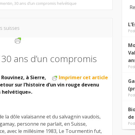
mentin, 30 ans d’un compromis helvétique
Re
L’
ns suisses
Pos
Mo
Va
 30 ans d’un compromis
an
Pos
Rouvinez, à Sierre,
Imprimer cet article
Ga
Retour sur l’histoire d’un vin rouge devenu
(p
 helvétique».
Pos
Bi
de la dôle valaisanne et du salvagnin vaudois,
de
e gamay, personne ne parlait, en Suisse,
Pos
e, avec le millésime 1983, Le Tourmentin fut,