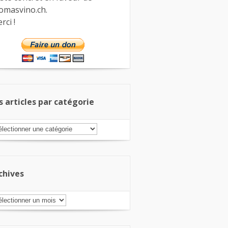
omasvino.ch.
rci !
s articles par catégorie
s
ticles
r
tégorie
chives
chives