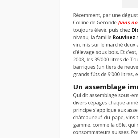
Récemment, par une dégustati
Colline de Géronde
(vins not
toujours élevé, puis chez
Di
niveau, la famille
Rouvinez
a
vin, mis sur le marché deux
d’élevage sous bois. Et c’est
2008, les 35’000 litres de 
barriques (un tiers de neuv
grands fûts de 9’000 litres,
Un assemblage i
Qui dit assemblage sous-ente
divers cépages chaque année
principe s’applique aux as
châteauneuf-du-pape, vins t
gamme, comme la dôle, qui r
consommateurs suisses. Po