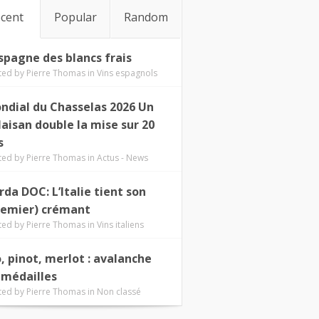
cent
Popular
Random
Espagne des blancs frais
ted by
Pierre Thomas
in
Vins espagnols
ndial du Chasselas 2026 Un
laisan double la mise sur 20
s
ted by
Pierre Thomas
in
Actus - News
rda DOC: L’Italie tient son
remier) crémant
ted by
Pierre Thomas
in
Vins italiens
o, pinot, merlot : avalanche
 médailles
ted by
Pierre Thomas
in
Non classé