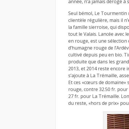
année, n’a jamais dérogé à s
Seul bémol, Le Tourmentin 
clientèle régulière, mais i
la famille sierroise, qui di
tout le Valais. Lancée avec l
en rouge, est une sélection
d’humagne rouge de l’Ardév
cultivé depuis peu en bio. Ti
produite que dans les grands
2013, et 2014 reste encore 
s’ajoute à La Trémaille, ass
Et ces «cœurs de domaine» s
rouge, contre 32.50 fr. pour
27 fr. pour La Trémaille. Lo
du reste, «hors de prix» pou