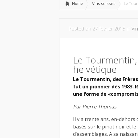
Home
Vins suisses
Le Tour
Posted on 27 février 2015 in
Vi
Le Tourmentin,
helvétique
Le Tourmentin, des Frères 
fut un pionnier dès 1983. 
une forme de «compromis
Par Pierre Thomas
Il y a trente ans, en-dehors 
basés sur le pinot noir et l
d’assemblages. A sa naissanc