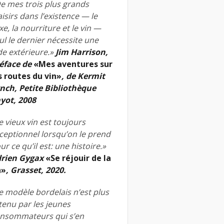
e mes trois plus grands
aisirs dans l’existence — le
xe, la nourriture et le vin —
ul le dernier nécessite une
de extérieure.»
Jim Harrison,
éface de
«Mes aventures sur
s routes du vin»
, de Kermit
nch, Petite Bibliothèque
yot, 2008
e vieux vin est toujours
ceptionnel lorsqu’on le prend
ur ce qu’il est: une histoire.»
rien Gygax
«Se réjouir de la
n»
, Grasset, 2020.
e modèle bordelais n’est plus
tenu par les jeunes
nsommateurs qui s’en