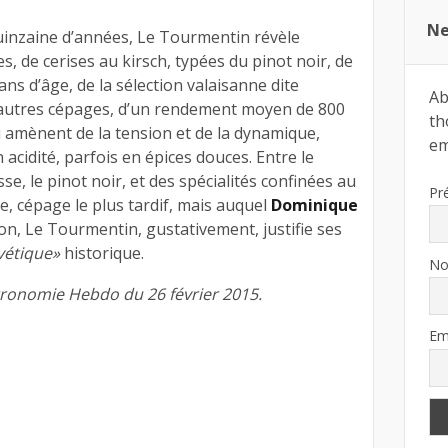
Ne
inzaine d’années, Le Tourmentin révèle
s, de cerises au kirsch, typées du pinot noir, de
 ans d’âge, de la sélection valaisanne dite
Ab
s autres cépages, d’un rendement moyen de 800
th
 amènent de la tension et de la dynamique,
ema
n acidité, parfois en épices douces. Entre le
se, le pinot noir, et des spécialités confinées au
Pr
, cépage le plus tardif, mais auquel
Dominique
ion, Le Tourmentin, gustativement, justifie ses
vétique»
historique.
N
tronomie Hebdo du 26 février 2015.
Em