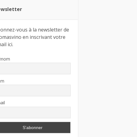
wsletter
onnez-vous à la newsletter de
omasvino en inscrivant votre
il ici.
énom
om
ail