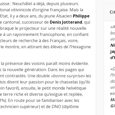
uisse : Neuchâtel a déjà, depuis plusieurs
nal vitivinicole d’origine française. Mais la
Ci
Etat, il y a deux ans, du jeune Alsacien
Philippe
e cantonal, successeur de
Denis Jotterand
, qui
«A
 braqué le projecteur sur une réalité nouvelle.
bo
re à un rayonnement francophone, en confiant
vi
teurs de recherche à des Français, voire,
Ni
e montre, en attirant des élèves de l’Hexagone
ja
d
, la présence des voisins paraît moins évidente.
«D
la nouvelle génération. Dans les pages qui
l’
sont contrastés. Une double
«bonne surprise»
les
do
isis disent leur passion pour le chasselas (qu’ils
vi
in favori!), ensuite, le petit monde helvétique
ei
erre riche et diverse qu’exigüe et repliée,
Ma
1%). En route pour se familiariser avec les
Gi
 technicien supérieur) et de DNO (diplôme