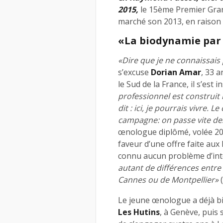
2015,
le 15ème Premier Gran
marché son 2013, en raison d
«La biodynamie par 
«Dire que je ne connaissais p
s’excuse
Dorian Amar
, 33 
le Sud de la France, il s’est i
professionnel est construit i
dit : ici, je pourrais vivre. L
campagne: on passe vite de
œnologue diplômé, volée 200
faveur d’une offre faite aux 
connu aucun problème d’int
autant de différences entre
Cannes ou de Montpellier»
(
Le jeune œnologue a déjà b
Les Hutins
, à Genève, puis 