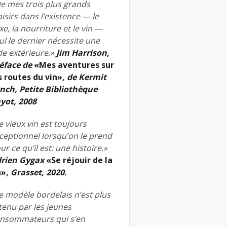
e mes trois plus grands
aisirs dans l’existence — le
xe, la nourriture et le vin —
ul le dernier nécessite une
de extérieure.»
Jim Harrison,
éface de
«Mes aventures sur
s routes du vin»
, de Kermit
nch, Petite Bibliothèque
yot, 2008
e vieux vin est toujours
ceptionnel lorsqu’on le prend
ur ce qu’il est: une histoire.»
rien Gygax
«Se réjouir de la
n»
, Grasset, 2020.
e modèle bordelais n’est plus
tenu par les jeunes
nsommateurs qui s’en