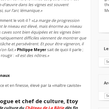
in-d’œuvre dans les vignes est souvent
th
si, sur l’arc lémanique.»
Me
omment le voit-il ?
«La marge de progression
nt le niveau est élevé, mais énorme au niveau
 caves sont bien équipées et les vignes bien
imatiquement difficiles viennent de montrer que
 tâche et persévèrent. Et pour être vigneron, il
Le
’on fait.»
Philippe Meyer
sait de quoi il parle ;
 rougir :
«Il est des nôtres.»
Le
ar
pa
ca
onaux
Ar
e et en finesse, élevé par la «maître caviste»
Ar
gue et chef de culture, Etoy
de culture du
Château de La Bâtie
dès fin