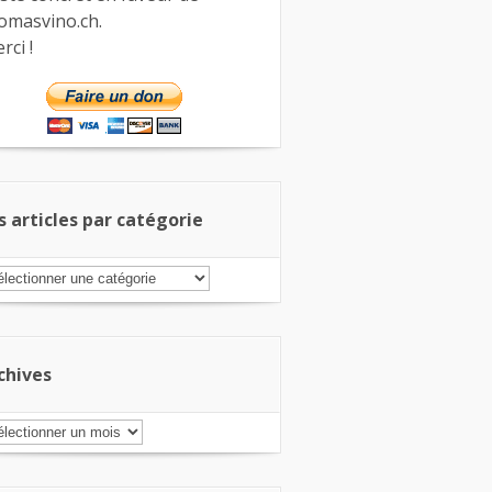
omasvino.ch.
rci !
s articles par catégorie
s
ticles
r
tégorie
chives
chives