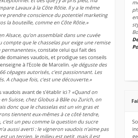
xceptionnel. Et dès que j’y ai pris pied, ma
mo
mpare Lavaux à la Côte Rôtie. Il y a le même
ph
ncore prendre conscience du potentiel marketing
en
ros la bouteille, comme en Côte Rôtie.»
st
Bo
s en Alsace, qu’on assemblait dans une cuvée
De
ndu compte que le chasselas pur exige une remise
Po
on permanentes»
, constate celui qui fait des
de domaines vaudois, et prodigue ses conseils
 enseigne à l’Ecole de Marcelin.
«Je déguste des
 66 cépages autorisés, c’est passionnant. Les
és. A chaque fois, c’est une découverte.»
s vaudois avant de s’établir ici ?
«Quand on
e en Suisse, chez Globus à Bâle ou Zurich, on
Fa
ais donc que le chasselas est un vin gras et
rons tiennent eux-mêmes à ce côté tendre,
, c’est un peu comme la question du sucre
So
m’a aussi averti : le vigneron vaudois n’aime pas
in
t un terrien, le milieu est petit, mais il est
ge