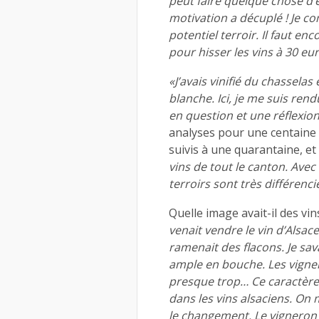
peut faire quelque chose d’e
motivation a décuplé ! Je co
potentiel terroir. Il faut e
pour hisser les vins à 30 eu
«J’avais vinifié du chassela
blanche. Ici, je me suis re
en question et une réflexi
analyses pour une centaine 
suivis à une quarantaine, et
vins de tout le canton. Avec
terroirs sont très différenci
Quelle image avait-il des vin
venait vendre le vin d’Alsac
ramenait des flacons. Je sav
ample en bouche. Les vigne
presque trop… Ce caractère
dans les vins alsaciens. On 
le changement. Le vigneron es