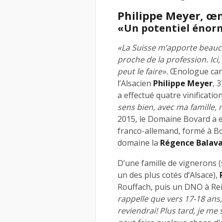
Philippe Meyer, œn
«Un potentiel énorm
«La Suisse m’apporte beauc
proche de la profession. Ici
peut le faire».
Œnologue cant
l’Alsacien
Philippe Meyer
, 
a effectué quatre vinificat
sens bien, avec ma famille, m
2015, le Domaine Bovard a
franco-allemand, formé à Bo
domaine la
Régence Balav
D’une famille de vignerons 
un des plus cotés d’Alsace),
Rouffach, puis un DNO à Re
rappelle que vers 17-18 ans,
reviendrai! Plus tard, je me