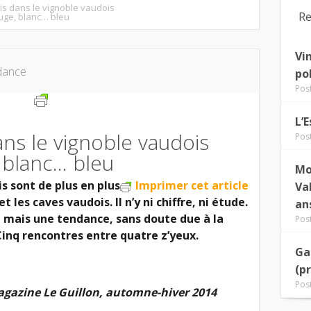
is dans le vignoble vaudois
Re
uge, blanc… bleu
Vi
dance
po
Pos
L’
ans le vignoble vaudois
Pos
 blanc… bleu
Mo
s sont de plus en plus
Imprimer cet article
Va
 les caves vaudois. Il n’y ni chiffre, ni étude.
an
 mais une tendance, sans doute due à la
Pos
Cinq rencontres entre quatre z’yeux.
Ga
(p
Pos
agazine Le Guillon, automne-hiver 2014