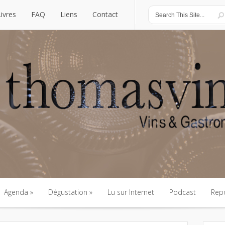
Livres
FAQ
Liens
Contact
Livres
FAQ
Liens
Contact
Agenda
Dégustation
Lu sur Internet
Podcast
Rep
Agenda
Dégustation
Lu sur Internet
Podcast
Rep