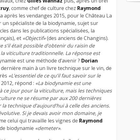
Lavaux, chez
Gilles Wannaz
puis, après un bref
truy
, comme chef de culture chez
Raymond
tera après les vendanges 2015, pour le Château La
ur un spécialiste de la biodynamie, sujet sur
ticles dans les publications spécialisées, la
nçais), et
«Objectif»
(des anciens de Changins).
s’il était possible d’obtenir du raisin de
la viticulture traditionnelle. La réponse est
dynamie est une méthode d’avenir ?
Dorian
a dernière main à un livre technique sur le vin, de
près
«L’essentiel de ce qu’il faut savoir sur le
n 2012, répond :
«La biodynamie est une
ce jour pour la viticulture, mais les techniques
riculture ne se résume par aux 200 dernières
r la technique d’aujourd’hui à celle des anciens.
évolutive. Si je devais avoir mon domaine, je
rme celui qui travaille les vignes de
Raymond
l de biodynamie
«demeter»
.