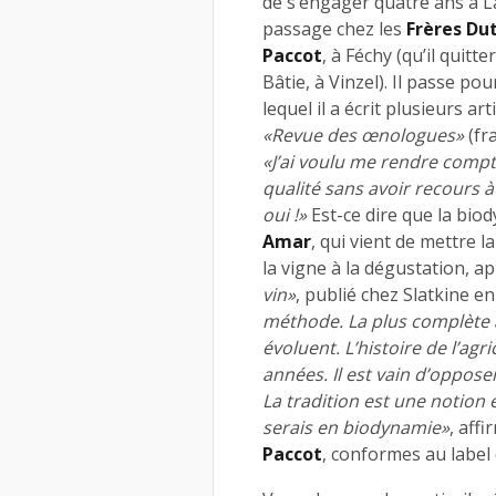
de s’engager quatre ans à 
passage chez les
Frères Du
Paccot
, à Féchy (qu’il quit
Bâtie, à Vinzel). Il passe po
lequel il a écrit plusieurs ar
«Revue des œnologues»
(fra
«J’ai voulu me rendre compte 
qualité sans avoir recours à 
oui !»
Est-ce dire que la bio
Amar
, qui vient de mettre l
la vigne à la dégustation, a
vin»
, publié chez Slatkine e
méthode. La plus complète à 
évoluent. L’histoire de l’ag
années. Il est vain d’oppose
La tradition est une notion 
serais en biodynamie»
, affi
Paccot
, conformes au labe