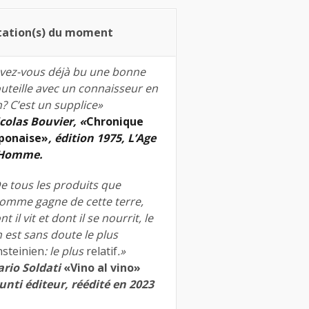
tation(s) du moment
vez-vous déjà bu une bonne
uteille avec un connaisseur en
n? C’est un supplice»
colas Bouvier, «
Chronique
ponaise»
, édition 1975, L’Age
’Homme.
e tous les produits que
homme gagne de cette terre,
nt il vit et dont il se nourrit, le
n est sans doute le plus
nsteinien
: le plus
relatif
.»
rio Soldati
«Vino al vino»
unti éditeur, réédité en 2023