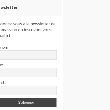
wsletter
onnez-vous à la newsletter de
omasvino en inscrivant votre
il ici.
énom
om
ail