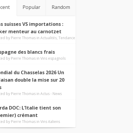
cent
Popular
Random
ns suisses VS importations :
ker menteur au carnotzet
ted by
Pierre Thomas
in
Actualités
,
Tendance
Espagne des blancs frais
ted by
Pierre Thomas
in
Vins espagnols
ndial du Chasselas 2026 Un
laisan double la mise sur 20
s
ted by
Pierre Thomas
in
Actus - News
rda DOC: L’Italie tient son
remier) crémant
ted by
Pierre Thomas
in
Vins italiens