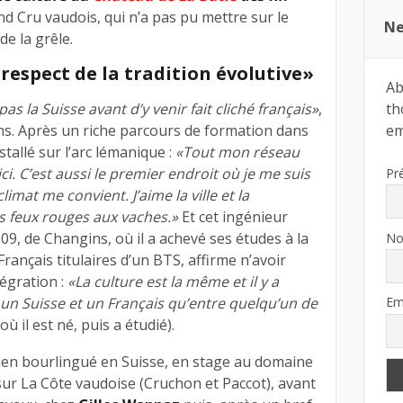
d Cru vaudois, qui n’a pas pu mettre sur le
Ne
e la grêle.
respect de la tradition évolutive»
Ab
th
as la Suisse avant d’y venir fait cliché français»
,
ema
ans. Après un riche parcours de formation dans
nstallé sur l’arc lémanique :
«Tout mon réseau
ci. C’est aussi le premier endroit où je me suis
Pr
e climat me convient. J’aime la ville et la
s feux rouges aux vaches.»
Et cet ingénieur
9, de Changins, où il a achevé ses études à la
N
Français titulaires d’un BTS, affirme n’avoir
égration :
«La culture est la même et il y a
 un Suisse et un Français qu’entre quelqu’un de
Em
où il est né, puis a étudié).
ien bourlingué en Suisse, en stage au domaine
sur La Côte vaudoise (Cruchon et Paccot), avant