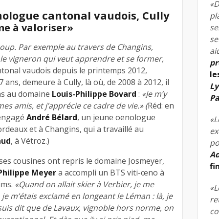
«D
ologue cantonal vaudois, Cully
pl
e à valoriser»
se
se
oup. Par exemple au travers de Changins,
ai
, le vigneron qui veut apprendre et se former,
pr
onal vaudois depuis le printemps 2012,
le
37 ans, demeure à Cully, là où, de 2008 à 2012, il
Ly
ions au domaine
Louis-Philippe Bovard
:
«Je m’y
Pa
es amis, et j’apprécie ce cadre de vie.» (
Réd: en
 engagé
André Bélard
, un jeune oenologue
«L
rdeaux et à Changins, qui a travaillé au
ex
aud
, à Vétroz.)
po
Ad
(ses cousines ont repris le domaine Josmeyer,
fi
Philippe Meyer
a accompli un BTS viti-œno à
ims.
«Quand on allait skier à Verbier, je me
«L
 je m’étais exclamé en longeant le Léman : là, je
re
 suis dit que de Lavaux, vignoble hors norme, on
co