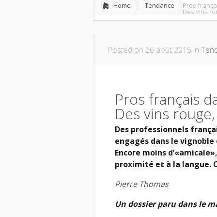
Home
Tendance
Pros frança
Des vins ro
Posted on 26 août 2015 in
Ten
Pros français d
Des vins rouge,
Des professionnels françai
engagés dans le vignoble et
Encore moins d’«amicale»,
proximité et à la langue. 
Pierre Thomas
Un dossier paru dans le m