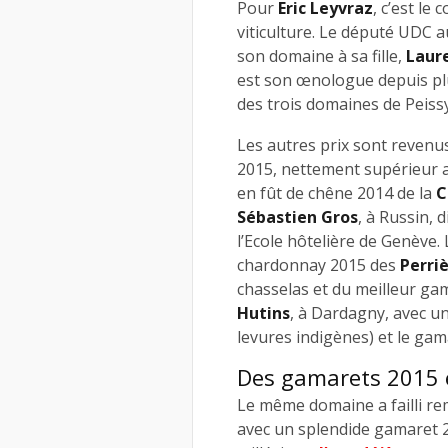
Pour
Eric Leyvraz
, c’est le
viticulture. Le député UDC 
son domaine à sa fille,
Laur
est son œnologue depuis plu
des trois domaines de Peiss
Les autres prix sont revenus
2015, nettement supérieur a
en fût de chêne 2014 de la
C
Sébastien Gros
, à Russin, 
l’Ecole hôtelière de Genève.
chardonnay 2015 des
Perri
chasselas et du meilleur gam
Hutins
, à Dardagny, avec u
levures indigènes) et le gama
Des gamarets 2015 
Le même domaine a failli re
avec un splendide gamaret 20