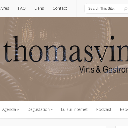
Livres
FAQ
Liens
Contact
Livres
FAQ
Liens
Contact
Agenda
Dégustation
Lu sur Internet
Podcast
Rep
Agenda
Dégustation
Lu sur Internet
Podcast
Rep