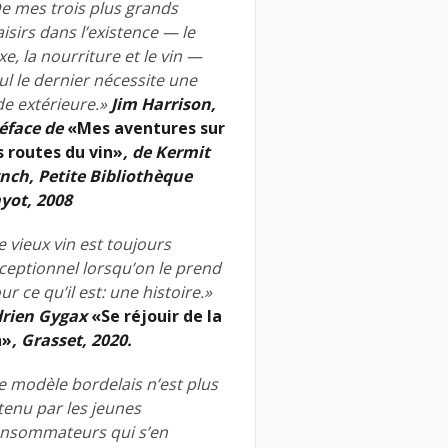
e mes trois plus grands
aisirs dans l’existence — le
xe, la nourriture et le vin —
ul le dernier nécessite une
de extérieure.»
Jim Harrison,
éface de
«Mes aventures sur
s routes du vin»
, de Kermit
nch, Petite Bibliothèque
yot, 2008
e vieux vin est toujours
ceptionnel lorsqu’on le prend
ur ce qu’il est: une histoire.»
rien Gygax
«Se réjouir de la
n»
, Grasset, 2020.
e modèle bordelais n’est plus
tenu par les jeunes
nsommateurs qui s’en