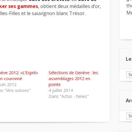
th
oker ses gammes
, obtient deux médailles d’or,
Me
es-Filles et le sauvignon blanc Trésor.
Le
ève 2012: «L’Esprit»
Sélections de Genève : les
Le
in couronné
assemblages 2012 en
ar
pa
juin 2012
pointe
ca
s "Vins suisses"
4 juillet 2014
Dans "Actus - News"
Ar
Ar