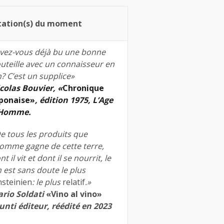
tation(s) du moment
vez-vous déjà bu une bonne
uteille avec un connaisseur en
n? C’est un supplice»
colas Bouvier, «
Chronique
ponaise»
, édition 1975, L’Age
’Homme.
e tous les produits que
homme gagne de cette terre,
nt il vit et dont il se nourrit, le
n est sans doute le plus
nsteinien
: le plus
relatif
.»
rio Soldati
«Vino al vino»
unti éditeur, réédité en 2023