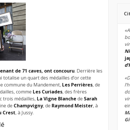
Ci
«A
bo
vi
Ni
ja
d
venant de 71 caves, ont concouru
. Derrière les
 totalise un quart des médailles d’or cette
«D
même commune du Mandement,
Les Perrières
, de
l’
édailles, comme
Les Curiades
, des frères
do
ec trois médailles,
La Vigne Blanche
de
Sarah
vi
aine de
Champvigny
, de
Raymond Meister
, à
ei
u Crest
, à Jussy.
Ma
Gi
lé