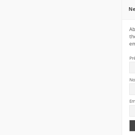
Ne
Ab
th
ema
Pr
N
Em