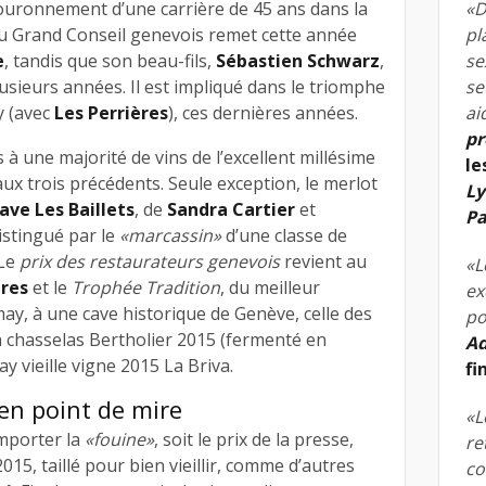
 couronnement d’une carrière de 45 ans dans la
«D
au Grand Conseil genevois remet cette année
pl
e
, tandis que son beau-fils,
Sébastien Schwarz
,
se
sieurs années. Il est impliqué dans le triomphe
se
y (avec
Les Perrières
), ces dernières années.
ai
pr
 à une majorité de vins de l’excellent millésime
le
ux trois précédents. Seule exception, le merlot
Ly
ave Les Baillets
, de
Sandra Cartier
et
Pa
distingué par le
«marcassin»
d’une classe de
 Le
prix des restaurateurs genevois
revient au
«L
ères
et le
Trophée Tradition
, du meilleur
ex
ay, à une cave historique de Genève, celle des
po
n chasselas Bertholier 2015 (fermenté en
Ad
y vieille vigne 2015 La Briva.
fi
en point de mire
«L
mporter la
«fouine»
, soit le prix de la presse,
re
15, taillé pour bien vieillir, comme d’autres
co