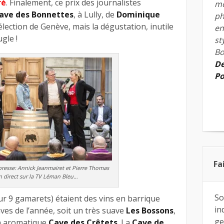
ré
. Finalement, ce prix des journalistes
mo
ave des Bonnettes
, à Lully, de
Dominique
ph
Sélection de Genève, mais la dégustation, inutile
en
ugle !
st
Bo
De
Po
Fa
 presse: Annick Jeanmairet et Pierre Thomas
n direct sur la TV Léman Bleu…
So
sur 9 gamarets) étaient des vins en barrique
in
ves de l’année, soit un très suave
Les Bossons
,
ge
un aromatique
Cave des Crêtets
. La
Cave de