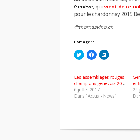
Genève
, qui
vient de relo
pour le chardonnay 2015 Bell
@thomasvino.ch
Partager :
Cliquez
Cliquez
Cliquez
pour
pour
pour
partager
partager
partager
sur
sur
sur
Twitter(ouvre
Facebook(ouvre
LinkedIn(ouvre
dans
dans
dans
Les assemblages rouges,
Gen
une
une
une
nouvelle
nouvelle
nouvelle
champions genevois 2017
enf
fenêtre)
fenêtre)
fenêtre)
6 juillet 2017
29 
Dans "Actus - News"
Dan