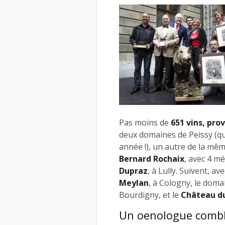
Pas moins de
651 vins, pro
deux domaines de Peissy (qui
année !), un autre de la 
Bernard Rochaix
, avec 4 m
Dupraz
, à Lully. Suivent, av
Meylan
, à Cologny, le dom
Bourdigny, et le
Château d
Un oenologue comb