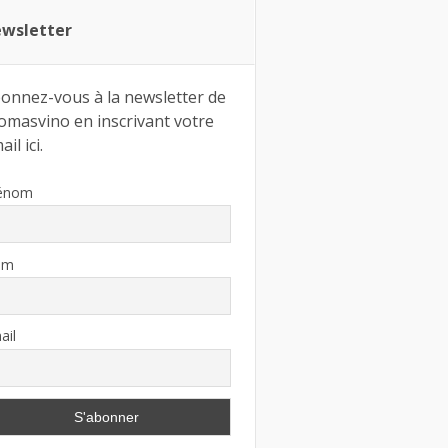
wsletter
onnez-vous à la newsletter de
omasvino en inscrivant votre
il ici.
énom
om
ail