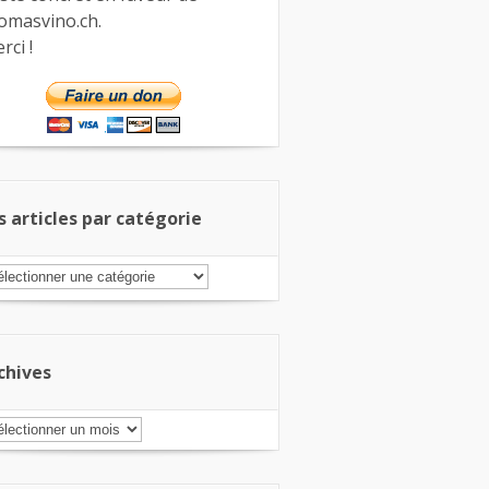
omasvino.ch.
rci !
s articles par catégorie
s
ticles
r
tégorie
chives
chives