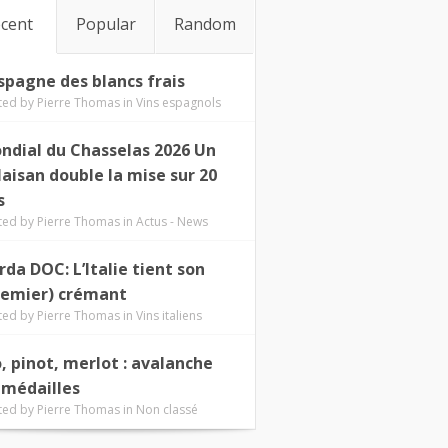
cent
Popular
Random
Espagne des blancs frais
ted by
Pierre Thomas
in
Vins espagnols
ndial du Chasselas 2026 Un
laisan double la mise sur 20
s
ted by
Pierre Thomas
in
Actus - News
rda DOC: L’Italie tient son
remier) crémant
ted by
Pierre Thomas
in
Vins italiens
o, pinot, merlot : avalanche
 médailles
ted by
Pierre Thomas
in
Non classé