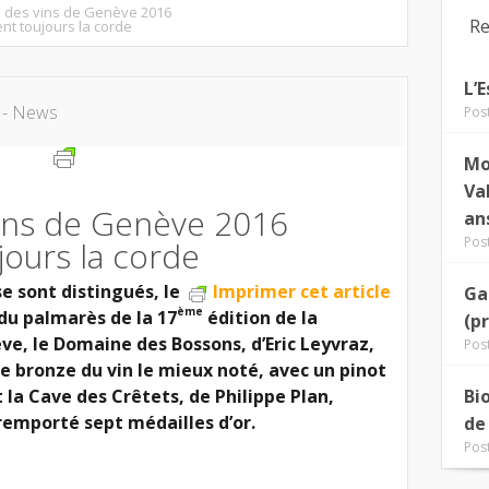
n des vins de Genève 2016
Re
ent toujours la corde
L’
 - News
Pos
Mo
Va
vins de Genève 2016
an
Pos
jours la corde
e sont distingués, le
Imprimer cet article
Ga
ème
 du palmarès de la 17
édition de la
(p
ve, le Domaine des Bossons, d’Eric Leyvraz,
Pos
e bronze du vin le mieux noté, avec un pinot
t la Cave des Crêtets, de Philippe Plan,
Bi
 remporté sept médailles d’or.
de
Pos