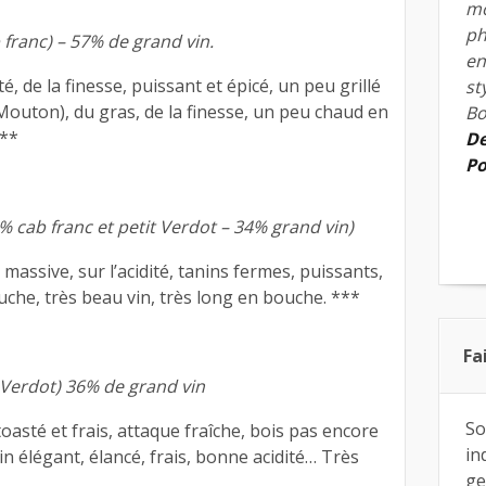
mo
ph
 franc) – 57% de grand vin.
en
, de la finesse, puissant et épicé, un peu grillé
st
uton), du gras, de la finesse, un peu chaud en
Bo
***
De
Po
% cab franc et petit Verdot – 34% grand vin)
massive, sur l’acidité, tanins fermes, puissants,
ouche, très beau vin, très long en bouche. ***
Fa
 Verdot) 36% de grand vin
So
oasté et frais, attaque fraîche, bois pas encore
in
in élégant, élancé, frais, bonne acidité… Très
ge