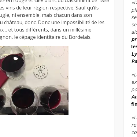
ve» en rouge et «le» blanc du classement de 1855
«D
s vins de leur région respective. Sauf qu’ils
pl
eugle, ni ensemble, mais chacun dans son
se
u château, donc. Donc une impossibilité de les
se
ux… et tous différents, dans un millésime
ai
non, le cépage identitaire du Bordelais.
pr
le
Ly
Pa
«L
ex
po
Ad
fi
«L
re
co