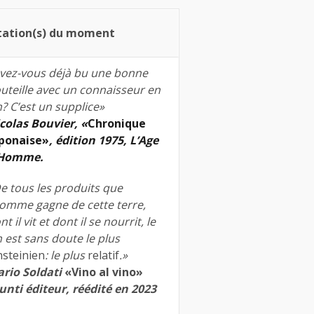
tation(s) du moment
vez-vous déjà bu une bonne
uteille avec un connaisseur en
n? C’est un supplice»
colas Bouvier, «
Chronique
ponaise»
, édition 1975, L’Age
’Homme.
e tous les produits que
homme gagne de cette terre,
nt il vit et dont il se nourrit, le
n est sans doute le plus
nsteinien
: le plus
relatif
.»
rio Soldati
«Vino al vino»
unti éditeur, réédité en 2023