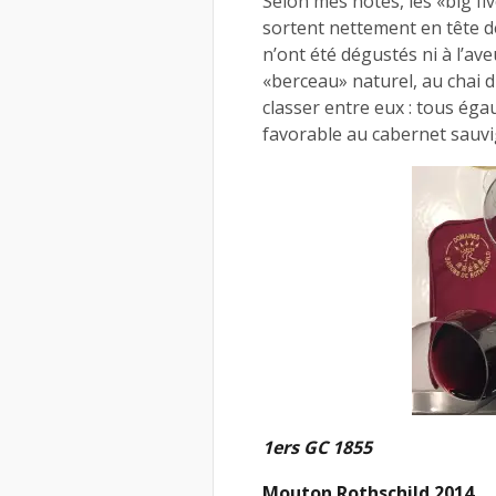
Selon mes notes, les «big fi
sortent nettement en tête de
n’ont été dégustés ni à l’av
«berceau» naturel, au chai d
classer entre eux : tous éga
favorable au cabernet sauvig
1ers GC 1855
Mouton Rothschild 2014