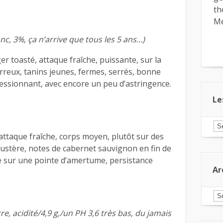
th
Me
c, 3%, ça n’arrive que tous les 5 ans…)
er toasté, attaque fraîche, puissante, sur la
rreux, tanins jeunes, fermes, serrés, bonne
ressionnant, avec encore un peu d’astringence.
Le
Le
ar
attaque fraîche, corps moyen, plutôt sur des
pa
ustère, notes de cabernet sauvignon en fin de
ca
le sur une pointe d’amertume, persistance
Ar
Ar
cre, acidité/4,9 g,/un PH 3,6 très bas, du jamais