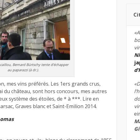
Ci
«A
bo
vi
Ni
ja
aillou, Bernard Bürtschy tente d’échapper
d
au paparazzi (à dr.).
n, mes vins préférés. Les 1ers grands crus,
«D
i du château, sont hors concours, mes autres
l’
eux système des étoiles, de * à ***. Lire en
do
rsac, Graves blanc et Saint-Emilion 2014.
vi
ei
Thomas
Ma
Gi