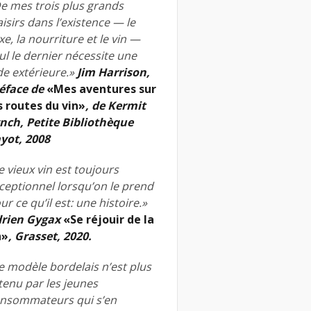
e mes trois plus grands
aisirs dans l’existence — le
xe, la nourriture et le vin —
ul le dernier nécessite une
de extérieure.»
Jim Harrison,
éface de
«Mes aventures sur
s routes du vin»
, de Kermit
nch, Petite Bibliothèque
yot, 2008
e vieux vin est toujours
ceptionnel lorsqu’on le prend
ur ce qu’il est: une histoire.»
rien Gygax
«Se réjouir de la
n»
, Grasset, 2020.
e modèle bordelais n’est plus
tenu par les jeunes
nsommateurs qui s’en