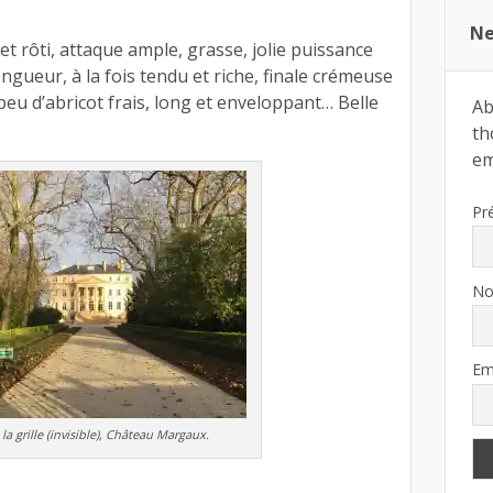
Ne
et rôti, attaque ample, grasse, jolie puissance
ongueur, à la fois tendu et riche, finale crémeuse
peu d’abricot frais, long et enveloppant… Belle
Ab
th
ema
Pr
N
Em
 la grille (invisible), Château Margaux.