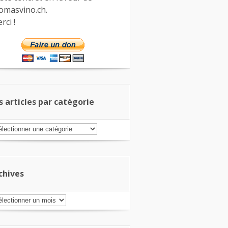
omasvino.ch.
rci !
s articles par catégorie
s
ticles
r
tégorie
chives
chives