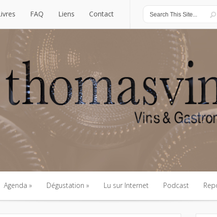
Livres
FAQ
Liens
Contact
Livres
FAQ
Liens
Contact
Agenda
Dégustation
Lu sur Internet
Podcast
Rep
Agenda
Dégustation
Lu sur Internet
Podcast
Rep