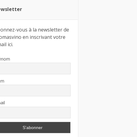
wsletter
onnez-vous à la newsletter de
omasvino en inscrivant votre
il ici.
énom
om
ail