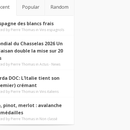
cent
Popular
Random
Espagne des blancs frais
ted by
Pierre Thomas
in
Vins espagnols
ndial du Chasselas 2026 Un
laisan double la mise sur 20
s
ted by
Pierre Thomas
in
Actus - News
rda DOC: L’Italie tient son
remier) crémant
ted by
Pierre Thomas
in
Vins italiens
o, pinot, merlot : avalanche
 médailles
ted by
Pierre Thomas
in
Non classé