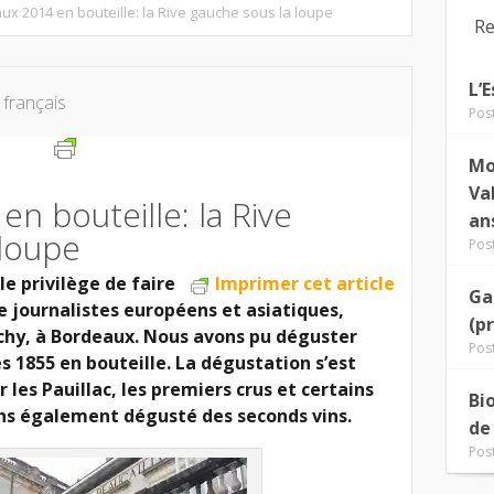
ux 2014 en bouteille: la Rive gauche sous la loupe
Re
L’
 français
Pos
Mo
Va
n bouteille: la Rive
an
 loupe
Pos
 le privilège de faire
Imprimer cet article
Ga
e journalistes européens et asiatiques,
(p
chy, à Bordeaux. Nous avons pu déguster
Pos
és 1855 en bouteille. La dégustation s’est
r les Pauillac, les premiers crus et certains
Bi
ns également dégusté des seconds vins.
de
Pos