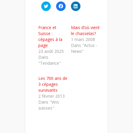
Cliquez
Cliquez
Cliquez
pour
pour
pour
partager
partager
partager
sur
sur
sur
Twitter(ouvre
Facebook(ouvre
LinkedIn(ouvre
dans
dans
dans
France et
Mais d’où vient
une
une
une
nouvelle
nouvelle
nouvelle
Suisse :
le chasselas?
fenêtre)
fenêtre)
fenêtre)
cépages à la
1 mars 2008
page
Dans "Actus -
23 août 2025
News"
Dans
"Tendance"
Les 700 ans de
3 cépages
survivants
2 février 2013
Dans "Vins
suisses"