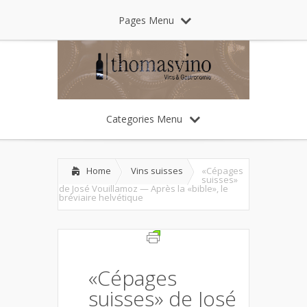
Pages Menu
Categories Menu
Home
Vins suisses
«Cépages
suisses»
de José Vouillamoz — Après la «bible», le
bréviaire helvétique
«Cépages
suisses» de José