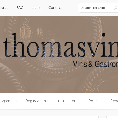
Livres
FAQ
Liens
Contact
Livres
FAQ
Liens
Contact
Agenda
Dégustation
Lu sur Internet
Podcast
Rep
Agenda
Dégustation
Lu sur Internet
Podcast
Rep