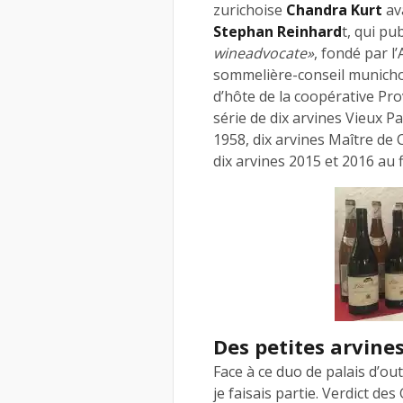
zurichoise
Chandra Kurt
av
Stephan Reinhard
t, qui pu
wineadvocate»
, fondé par l
sommelière-conseil munich
d’hôte de la coopérative Pr
série de dix arvines Vieux P
1958, dix arvines Maître de C
dix arvines 2015 et 2016 au f
Des petites arvines
Face à ce duo de palais d’o
je faisais partie. Verdict des