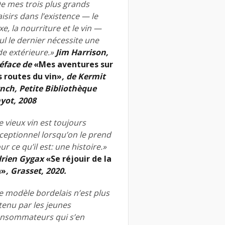
e mes trois plus grands
aisirs dans l’existence — le
xe, la nourriture et le vin —
ul le dernier nécessite une
de extérieure.»
Jim Harrison,
éface de
«Mes aventures sur
s routes du vin»
, de Kermit
nch, Petite Bibliothèque
yot, 2008
e vieux vin est toujours
ceptionnel lorsqu’on le prend
ur ce qu’il est: une histoire.»
rien Gygax
«Se réjouir de la
n»
, Grasset, 2020.
e modèle bordelais n’est plus
tenu par les jeunes
nsommateurs qui s’en