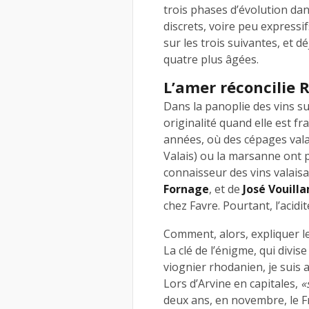
trois phases d’évolution dan
discrets, voire peu expressi
sur les trois suivantes, et déj
quatre plus âgées.
L’amer réconcilie 
Dans la panoplie des vins su
originalité quand elle est fr
années, où des cépages val
Valais) ou la marsanne ont pl
connaisseur des vins valais
Fornage
, et de
José Vouill
chez Favre. Pourtant, l’acid
Comment, alors, expliquer le
La clé de l’énigme, qui divis
viognier rhodanien, je suis al
Lors d’Arvine en capitales,
«
deux ans, en novembre, le F