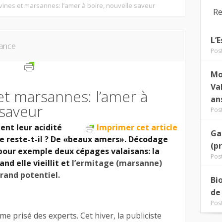
rvines et marsannes: l’amer à boire, nouvelle saveur
Re
L’
ance
Pos
Mo
Va
 et marsannes: l’amer à
an
 saveur
Pos
ent leur acidité
Imprimer cet article
Ga
ue reste-t-il ? De «beaux amers». Décodage
(p
pour exemple deux cépages valaisans: la
Pos
and elle vieillit et
l’ermitage (marsanne)
rand potentiel.
Bi
de
Pos
e prisé des experts. Cet hiver, la publiciste