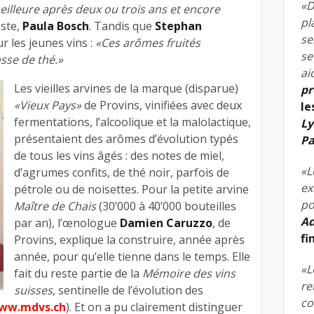
«D
meilleure après deux ou trois ans et encore
pl
aste,
Paula Bosch
. Tandis que
Stephan
se
r les jeunes vins :
«Ces arômes fruités
se
sse de thé.»
ai
Les vieilles arvines de la marque (disparue)
pr
«Vieux Pays»
de Provins, vinifiées avec deux
le
fermentations, l’alcoolique et la malolactique,
Ly
présentaient des arômes d’évolution typés
Pa
de tous les vins âgés : des notes de miel,
«L
d’agrumes confits, de thé noir, parfois de
ex
pétrole ou de noisettes. Pour la petite arvine
po
Maître de Chais
(30’000 à 40’000 bouteilles
Ad
par an), l’œnologue
Damien Caruzzo
, de
fi
Provins, explique la construire, année après
année, pour qu’elle tienne dans le temps. Elle
«L
fait du reste partie de la
Mémoire des vins
re
suisses
, sentinelle de l’évolution des
co
ww.mdvs.ch
). Et on a pu clairement distinguer