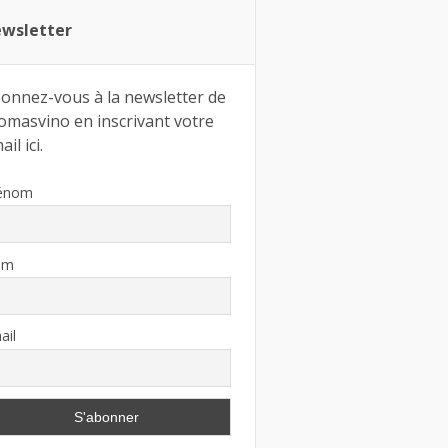
wsletter
onnez-vous à la newsletter de
omasvino en inscrivant votre
il ici.
énom
om
ail