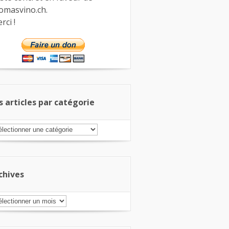
omasvino.ch.
rci !
s articles par catégorie
s
ticles
r
tégorie
chives
chives