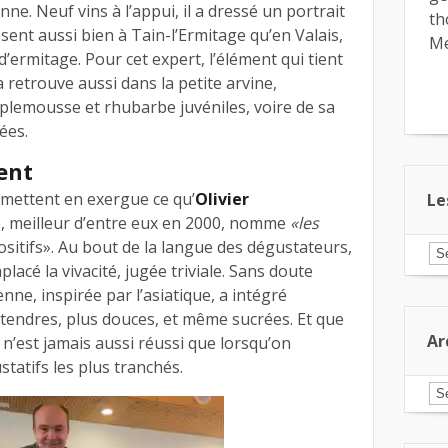
ne. Neuf vins à l’appui, il a dressé un portrait
th
ent aussi bien à Tain-l’Ermitage qu’en Valais,
Me
d’ermitage. Pour cet expert, l’élément qui tient
la retrouve aussi dans la petite arvine,
plemousse et rhubarbe juvéniles, voire de sa
ées.
ent
 mettent en exergue ce qu’
Olivier
Le
), meilleur d’entre eux en 2000, nomme
«les
ositifs». Au bout de la langue des dégustateurs,
Le
ar
acé la vivacité, jugée triviale. Sans doute
pa
nne, inspirée par l’asiatique, a intégré
ca
tendres, plus douces, et même sucrées. Et que
Ar
 n’est jamais aussi réussi que lorsqu’on
tatifs les plus tranchés.
Ar