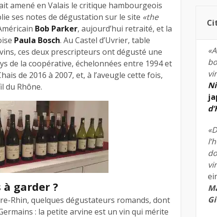
ait amené en Valais le critique hambourgeois
blie ses notes de dégustation sur le site
«the
Ci
’Américain
Bob Parker
, aujourd’hui retraité, et la
oise
Paula Bosch
. Au Castel d’Uvrier, table
«A
ovins, ces deux prescripteurs ont dégusté une
bo
ays de la coopérative, échelonnées entre 1994 et
vi
hais de 2016 à 2007, et, à l’aveugle cette fois,
Ni
il du Rhône.
ja
d
«D
l’
do
vi
ei
 à garder ?
Ma
Gi
utre-Rhin, quelques dégustateurs romands, dont
 Germains : la petite arvine est un vin qui mérite