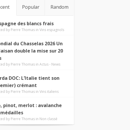
cent
Popular
Random
Espagne des blancs frais
ted by
Pierre Thomas
in
Vins espagnols
ndial du Chasselas 2026 Un
laisan double la mise sur 20
s
ted by
Pierre Thomas
in
Actus - News
rda DOC: L’Italie tient son
remier) crémant
ted by
Pierre Thomas
in
Vins italiens
o, pinot, merlot : avalanche
 médailles
ted by
Pierre Thomas
in
Non classé