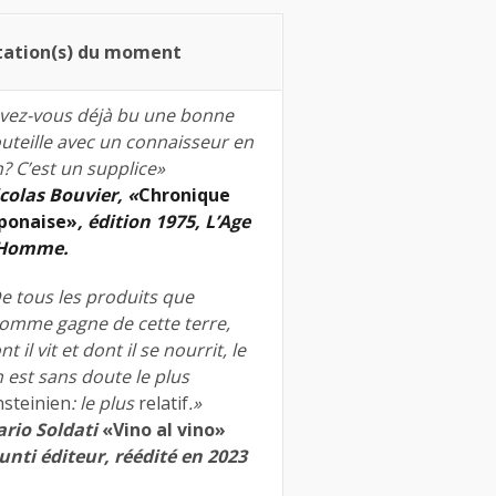
tation(s) du moment
vez-vous déjà bu une bonne
uteille avec un connaisseur en
n? C’est un supplice»
colas Bouvier, «
Chronique
ponaise»
, édition 1975, L’Age
’Homme.
e tous les produits que
homme gagne de cette terre,
nt il vit et dont il se nourrit, le
n est sans doute le plus
nsteinien
: le plus
relatif
.»
rio Soldati
«Vino al vino»
unti éditeur, réédité en 2023