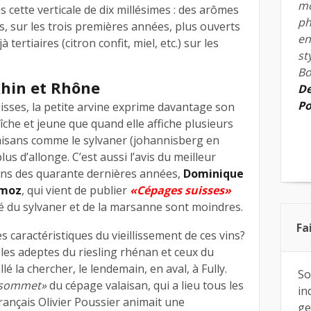
mo
s cette verticale de dix millésimes : des arômes
ph
fs, sur les trois premières années, plus ouverts
en
à tertiaires (citron confit, miel, etc.) sur les
st
Bo
Rhin et Rhône
De
Po
isses, la petite arvine exprime davantage son
aîche et jeune que quand elle affiche plusieurs
aisans comme le sylvaner (johannisberg en
us d’allonge. C’est aussi l’avis du meilleur
ans des quarante dernières années,
Dominique
amoz
, qui vient de publier
«Cépages suisses»
ité du sylvaner et de la marsanne sont moindres.
Fa
s caractéristiques du vieillissement de ces vins?
e les adeptes du riesling rhénan et ceux du
lé la chercher, le lendemain, en aval, à Fully.
So
sommet»
du cépage valaisan, qui a lieu tous les
in
rançais Olivier Poussier animait une
ge