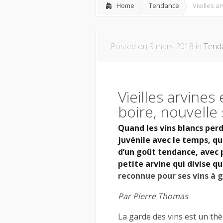
Home
Tendance
Vieilles a
Posted on 9 mars 2018 in
Tend
Vieilles arvines
boire, nouvelle
Quand les vins blancs perd
juvénile avec le temps, q
d’un goût tendance, avec 
petite arvine qui divise qu
reconnue pour ses vins à g
Par Pierre Thomas
La garde des vins est un thèm